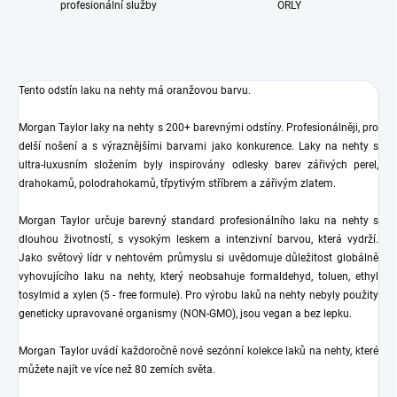
profesionální služby
ORLY
Tento odstín laku na nehty má oranžovou
barvu.
Morgan Taylor laky na nehty s 200+ barevnými odstíny. Profesionálněji, pro
delší nošení a s výraznějšími barvami jako konkurence. Laky na nehty s
ultra-luxusním složením byly inspirovány odlesky barev zářivých perel,
drahokamů, polodrahokamů, třpytivým stříbrem a zářivým zlatem.
Morgan Taylor určuje barevný standard profesionálního laku na nehty s
dlouhou životností, s vysokým leskem a intenzivní barvou, která vydrží.
Jako světový lídr v nehtovém průmyslu si uvědomuje důležitost globálně
vyhovujícího laku na nehty, který neobsahuje formaldehyd, toluen, ethyl
tosylmid a xylen (5 - free formule). Pro výrobu laků na nehty nebyly použity
geneticky upravované organismy (NON-GMO), jsou vegan a bez lepku.
Morgan Taylor uvádí každoročně nové sezónní kolekce laků na nehty, které
můžete najít ve více než 80 zemích světa.