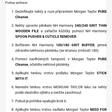
Postup aplikace:
Dezinfikujte nehty a ruce přípravkem Morgan Taylor
PURE
Cleanse
.
Nehty upravte pilníkem NH Harmony
240/240 GRIT THIN
WOODEN FILE
a zatlačte kůžičky pomocí NH Harmony
SPOON PUSHER & CUTICLE REMOVER
.
Bufferem NH Harmony
100/180 GRIT BUFFER
, jemně
zdrsněte nehtovou ploténku (se stranou zrnitosti 180).
Pomocí navlhčených tamponů v Morgan Taylor
PURE
Cleanse
, očistěte nehtové ploténky.
Aplikujte tenkou vrstvu podlaku Morgan Taylor
STICK
WITH IT
.
Naneste tenkou vrstvu MORGAN TAYLOR laku na nehty
podle vlastního výběru a nechte zaschnout.
Pokud je potřeba opakujte krok 6.
Aplikujte tenkou vrstvu nadlaku Morgan Taylor
NEED FOR