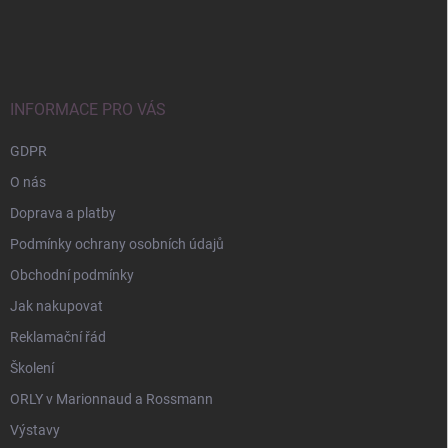
Z
á
p
a
t
í
INFORMACE PRO VÁS
GDPR
O nás
Doprava a platby
Podmínky ochrany osobních údajů
Obchodní podmínky
Jak nakupovat
Reklamační řád
Školení
ORLY v Marionnaud a Rossmann
Výstavy