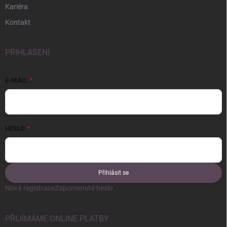
Kariéra
Kontakt
PŘIHLÁŠENÍ
E-MAIL
HESLO
Přihlásit se
Nová registrace
Zapomenuté heslo
PŘIJÍMÁME ONLINE PLATBY