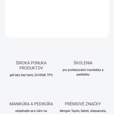
−
+
Přidat do košíku
DETAILNÍ INFORMACE
ZEPTAT SE
HLÍDAT
ŠIROKÁ PONUKA
ŠKOLENIA
PRODUKTOV
pro profesionální manikérky a
pedikérky
gél laky bez hemi, DI-HEMI, TPO
MANIKÚRA A PEDIKÚRA
PRÉMIOVÉ ZNAČKY
objednejte se k nám na
Morgan Taylor, Gelish, Alessandra,