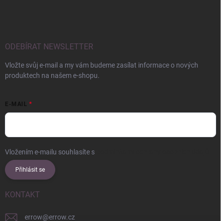
ODEBÍRAT NEWSLETTER
Vložte svůj e-mail a my vám budeme zasílat informace o nových
produktech na našem e-shopu.
E-MAIL
Vložením e-mailu souhlasíte s
podmínkami ochrany osobních údajů
Přihlásit se
KONTAKT
errow
@
errow.cz