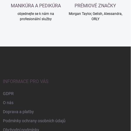
ý
MANIKÚRA A PEDIKÚRA
PRÉMIOVÉ ZNAČKY
p
i
objednejte se k nám na
Morgan Taylor, Gelish, Alessandra,
s
profesionální služby
ORLY
u
Z
á
p
a
t
í
INFORMACE PRO VÁS
GDPR
O nás
Doprava a platby
Podmínky ochrany osobních údajů
Obchodní podmínky