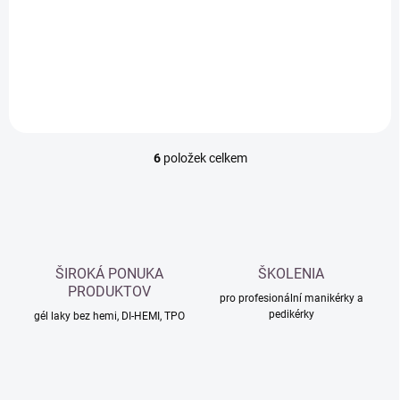
na nehty
na nehty
289 Kč
289 Kč
Do košíku
Do košíku
6
položek celkem
O
v
l
á
d
a
c
ŠIROKÁ PONUKA
ŠKOLENIA
í
PRODUKTOV
p
pro profesionální manikérky a
pedikérky
r
gél laky bez hemi, DI-HEMI, TPO
v
k
y
v