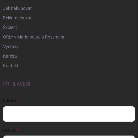
Jak nakupovat
Reklamační řád
Školení
ORLY v Marionnaud a Rossmann
Výstavy
Kariéra
Kontakt
PŘIHLÁŠENÍ
E-MAIL
HESLO