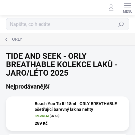
Přejít
na
obsah
Hledat
ORLY
TIDE AND SEEK - ORLY
BREATHABLE KOLEKCE LAKŮ -
JARO/LÉTO 2025
Nejprodávanější
Beach You To It! 18ml - ORLY BREATHABLE -
ošetřující barevný lak na nehty
SKLADEM
(>5 KS)
289 Kč