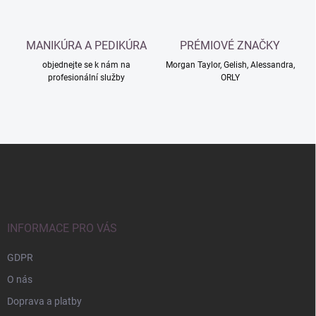
y
v
ý
MANIKÚRA A PEDIKÚRA
PRÉMIOVÉ ZNAČKY
p
i
objednejte se k nám na
Morgan Taylor, Gelish, Alessandra,
s
profesionální služby
ORLY
u
Z
á
p
a
t
í
INFORMACE PRO VÁS
GDPR
O nás
Doprava a platby