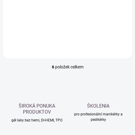
ORLY BREATHABLE -
ORLY BREATHABLE -
ošetřující barevný lak
ošetřující barevný lak
na nehty
na nehty
289 Kč
289 Kč
Do košíku
Do košíku
6
položek celkem
O
v
l
á
d
a
c
ŠIROKÁ PONUKA
ŠKOLENIA
í
PRODUKTOV
p
pro profesionální manikérky a
pedikérky
r
gél laky bez hemi, DI-HEMI, TPO
v
k