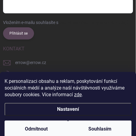
Vložením e-mailu souhlasíte s
podmínkami ochrany osobních údajů
Přihlásit se
KONTAKT
errow
@
errow.cz
+421 911 479 761
K personalizaci obsahu a reklam, poskytování funkcí
explore/locations/957228892/
sociálních médií a analýze naší návštěvnosti využíváme
soubory cookies. Více informací
zde
.
Nastavení
Copyright 2026
ERROW
. Všechna práva vyhrazena.
Upravit nastavení
cookies
Odmítnout
Souhlasím
Vytvořil Shoptet