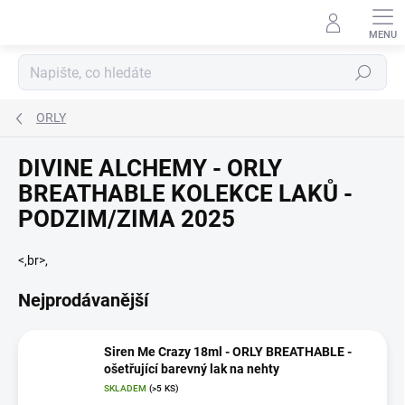
Přejít
na
obsah
Hledat
ORLY
DIVINE ALCHEMY - ORLY
BREATHABLE KOLEKCE LAKŮ -
PODZIM/ZIMA 2025
<,br>,
Nejprodávanější
Siren Me Crazy 18ml - ORLY BREATHABLE -
ošetřující barevný lak na nehty
SKLADEM
(>5 KS)