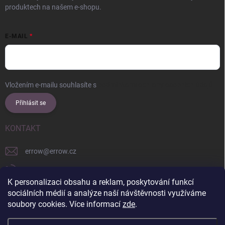
produktech na našem e-shopu.
E-MAIL
Vložením e-mailu souhlasíte s
podmínkami ochrany osobních údajů
Přihlásit se
KONTAKT
errow
@
errow.cz
+421 911 479 761
K personalizaci obsahu a reklam, poskytování funkcí
explore/locations/957228892/
sociálních médií a analýze naší návštěvnosti využíváme
soubory cookies. Více informací
zde
.