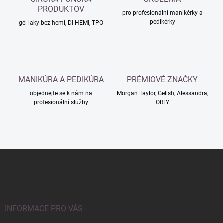
n
k
PRODUKTOV
í
pro profesionální manikérky a
y
pedikérky
gél laky bez hemi, DI-HEMI, TPO
v
ý
p
i
s
u
MANIKÚRA A PEDIKÚRA
PRÉMIOVÉ ZNAČKY
objednejte se k nám na
Morgan Taylor, Gelish, Alessandra,
profesionální služby
ORLY
Z
á
p
a
t
í
INFORMACE PRO VÁS