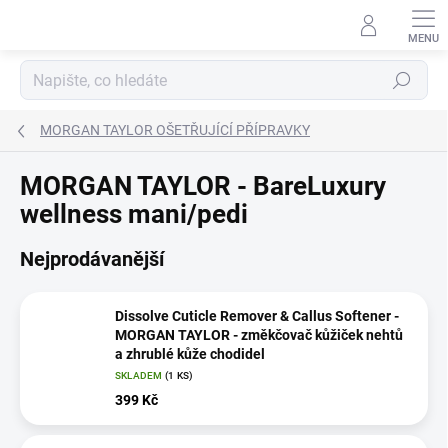
Přejít
na
obsah
Hledat
MORGAN TAYLOR OŠETŘUJÍCÍ PŘÍPRAVKY
MORGAN TAYLOR - BareLuxury
wellness mani/pedi
Nejprodávanější
Dissolve Cuticle Remover & Callus Softener -
MORGAN TAYLOR - změkčovač kůžiček nehtů
a zhrublé kůže chodidel
SKLADEM
(1 KS)
399 Kč