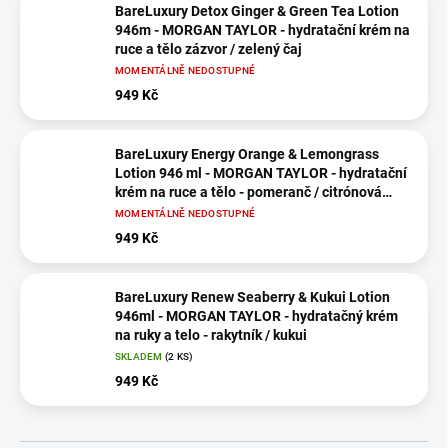
BareLuxury Detox Ginger & Green Tea Lotion
946m - MORGAN TAYLOR - hydratační krém na
ruce a tělo zázvor / zelený čaj
MOMENTÁLNĚ NEDOSTUPNÉ
949 Kč
BareLuxury Energy Orange & Lemongrass
Lotion 946 ml - MORGAN TAYLOR - hydratační
krém na ruce a tělo - pomeranč / citrónová
tráva
MOMENTÁLNĚ NEDOSTUPNÉ
949 Kč
BareLuxury Renew Seaberry & Kukui Lotion
946ml - MORGAN TAYLOR - hydratačný krém
na ruky a telo - rakytník / kukui
SKLADEM
(2 KS)
949 Kč