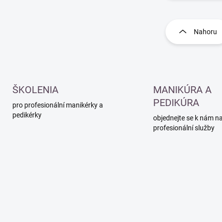
O
v
l
Nahoru
á
d
a
c
í
p
ŠKOLENIA
MANIKÚRA A
r
PEDIKÚRA
pro profesionální manikérky a
v
pedikérky
k
objednejte se k nám n
y
profesionální služby
v
ý
p
i
s
u