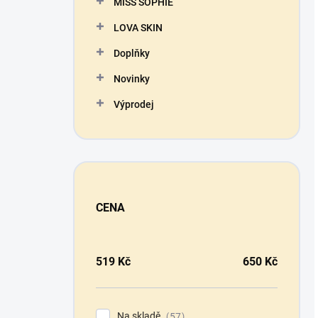
MISS SOPHIE
LOVA SKIN
Doplňky
Novinky
Výprodej
CENA
519
Kč
650
Kč
Na skladě
57