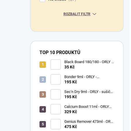
ROZBALIT FILTR
TOP 10 PRODUKTŮ
Black Board 180/180 - ORLY -
pilník na nehty
35 Kč
Bonder 9ml - ORLY -
podkladový lak na nehty
195 Kč
Sec'n Dry 9ml - ORLY - sušič
laku na nehty
195 Kč
Calcium Boost 11ml - ORLY
BREATHABLE - přípravek na
329 Kč
posílení nehtů
Genius Remover 473ml - ORLY
- víceúčelový odlakovač na
475 Kč