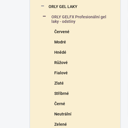
n
ORLY GEL LAKY
í
p
ORLY GELFX Profesionální gel
a
laky - odstíny
n
Červené
e
l
Modré
Hnědé
Růžové
Fialové
Zlaté
Stříbrné
Černé
Neutrální
Zelené