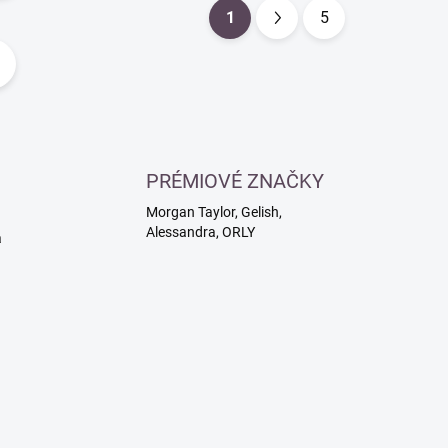
1
5
S
t
r
á
n
k
PRÉMIOVÉ ZNAČKY
o
Morgan Taylor, Gelish,
v
Alessandra, ORLY
a
á
n
í