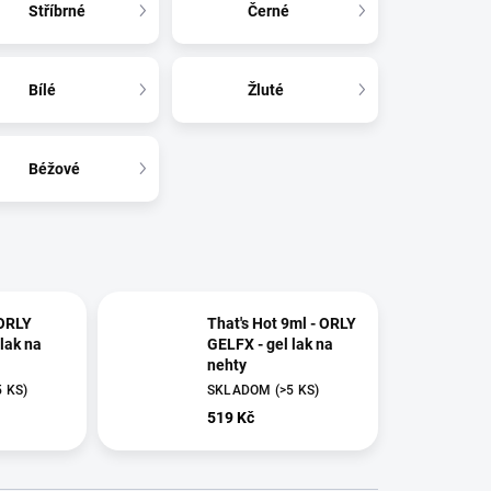
Stříbrné
Černé
Bílé
Žluté
Béžové
 ORLY
That's Hot 9ml - ORLY
lak na
GELFX - gel lak na
nehty
5 KS)
SKLADOM
(>5 KS)
519 Kč