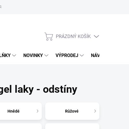
Reklamační řád
Školení
ORLY v Marionnaud a Rossmann
Vý
PRÁZDNÝ KOŠÍK
NÁKUPNÍ
KOŠÍK
LŇKY
NOVINKY
VÝPRODEJ
NÁVODY
MAL
el laky - odstíny
Hnědé
Růžové