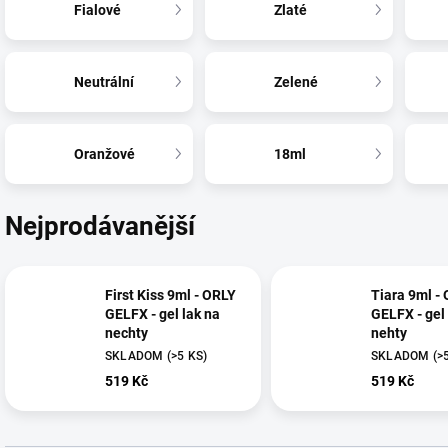
Fialové
Zlaté
Neutrální
Zelené
Oranžové
18ml
Nejprodávanější
First Kiss 9ml - ORLY
Tiara 9ml -
GELFX - gel lak na
GELFX - gel 
nechty
nehty
SKLADOM
(>5 KS)
SKLADOM
(>
519 Kč
519 Kč