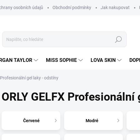
hrany osobních údajů
Obchodní podmínky
Jak nakupovat
Hledat
RGAN TAYLOR
MISS SOPHIE
LOVA SKIN
DOP
ofesionální gel laky - odstíny
ORLY GELFX Profesionální g
Červené
Modré