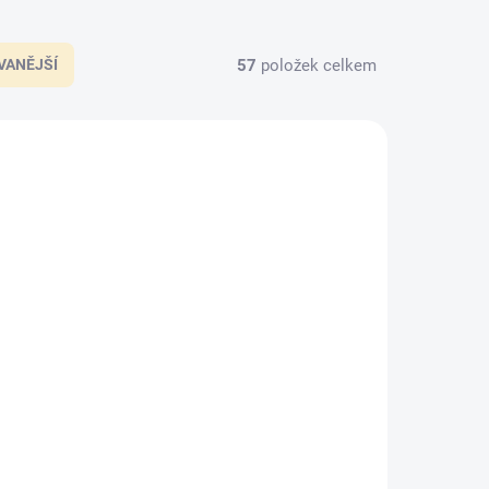
57
položek celkem
VANĚJŠÍ
3000351
3010387
KLADOM
SKLADEM
(>5 KS)
(>5 KS)
ml -
Be Kind Rewind 18ml -
lak
ORLY GELFX - gel lak
na nehty