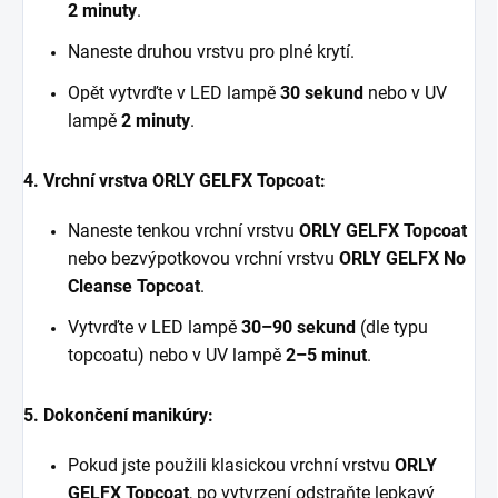
2 minuty
.
Naneste druhou vrstvu pro plné krytí.
Opět vytvrďte v LED lampě
30 sekund
nebo v UV
lampě
2 minuty
.
4. Vrchní vrstva ORLY GELFX Topcoat:
Naneste tenkou vrchní vrstvu
ORLY GELFX Topcoat
nebo bezvýpotkovou vrchní vrstvu
ORLY GELFX No
Cleanse Topcoat
.
Vytvrďte v LED lampě
30–90 sekund
(dle typu
topcoatu) nebo v UV lampě
2–5 minut
.
5. Dokončení manikúry:
Pokud jste použili klasickou vrchní vrstvu
ORLY
GELFX Topcoat
, po vytvrzení odstraňte lepkavý