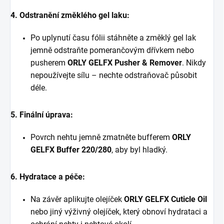
4. Odstranění změklého gel laku:
Po uplynutí času fólii stáhněte a změklý gel lak
jemně odstraňte pomerančovým dřívkem nebo
pusherem
ORLY GELFX Pusher & Remover
. Nikdy
nepoužívejte sílu – nechte odstraňovač působit
déle.
5. Finální úprava:
Povrch nehtu jemně zmatněte bufferem
ORLY
GELFX Buffer 220/280
, aby byl hladký.
6. Hydratace a péče:
Na závěr aplikujte olejíček
ORLY GELFX Cuticle Oil
nebo jiný výživný olejíček, který obnoví hydrataci a