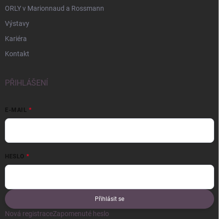
ORLY v Marionnaud a Rossmann
Výstavy
Kariéra
Kontakt
PŘIHLÁŠENÍ
E-MAIL
HESLO
Přihlásit se
Nová registrace
Zapomenuté heslo