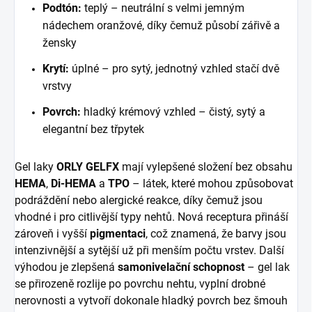
Podtón:
teplý – neutrální s velmi jemným
nádechem oranžové, díky čemuž působí zářivě a
žensky
Krytí:
úplné – pro sytý, jednotný vzhled stačí dvě
vrstvy
Povrch:
hladký krémový vzhled – čistý, sytý a
elegantní bez třpytek
Gel laky
ORLY GELFX
mají vylepšené složení bez obsahu
HEMA
,
Di-HEMA
a
TPO
– látek, které mohou způsobovat
podráždění nebo alergické reakce, díky čemuž jsou
vhodné i pro citlivější typy nehtů. Nová receptura přináší
zároveň i vyšší
pigmentaci
, což znamená, že barvy jsou
intenzivnější a sytější už při menším počtu vrstev. Další
výhodou je zlepšená
samonivelační schopnost
– gel lak
se přirozeně rozlije po povrchu nehtu, vyplní drobné
nerovnosti a vytvoří dokonale hladký povrch bez šmouh