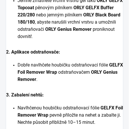
Jemně zmatněte vrchní vrstvu gel laku
ORLY GELFX
Topcoat
pěnovým pilníkem
ORLY GELFX Buffer
220/280
nebo jemným pilníkem
ORLY Black Board
180/180
, abyste narušili vrchní vrstvu a umožnili
odstraňovači
ORLY Genius Remover
proniknout
dovnitř.
2. Aplikace odstraňovače:
Dobře navlhčete houbičku odstraňovací fólie
GELFX
Foil Remover Wrap
odstraňovačem
ORLY Genius
Remover
.
3. Zabalení nehtů:
Navlhčenou houbičku odstraňovací fólie
GELFX Foil
Remover Wrap
pevně přiložte na nehet a zabalte ji.
Nechte působit přibližně 10–15 minut.