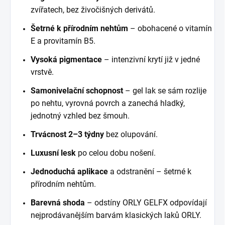
zvířatech, bez živočišných derivátů.
Šetrné k přírodním nehtům
– obohacené o vitamín
E a provitamín B5.
Vysoká pigmentace
– intenzivní krytí již v jedné
vrstvě.
Samonivelační schopnost
– gel lak se sám rozlije
po nehtu, vyrovná povrch a zanechá hladký,
jednotný vzhled bez šmouh.
Trvácnost
2–3 týdny
bez olupování.
Luxusní lesk
po celou dobu nošení.
Jednoduchá aplikace
a odstranění – šetrné k
přírodním nehtům.
Barevná shoda
– odstíny ORLY GELFX odpovídají
nejprodávanějším barvám klasických laků ORLY.