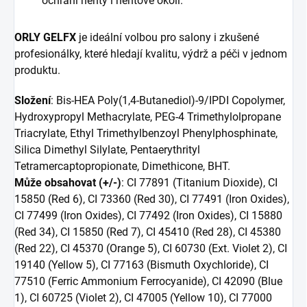
ochrání nehty i nehtové okolí.
ORLY GELFX
je ideální volbou pro salony i zkušené
profesionálky, které hledají kvalitu, výdrž a péči v jednom
produktu.
Složení
: Bis-HEA Poly(1,4-Butanediol)-9/IPDI Copolymer,
Hydroxypropyl Methacrylate, PEG-4 Trimethylolpropane
Triacrylate, Ethyl Trimethylbenzoyl Phenylphosphinate,
Silica Dimethyl Silylate, Pentaerythrityl
Tetramercaptopropionate, Dimethicone, BHT.
Může obsahovat (+/-)
: CI 77891 (Titanium Dioxide), CI
15850 (Red 6), CI 73360 (Red 30), CI 77491 (Iron Oxides),
CI 77499 (Iron Oxides), CI 77492 (Iron Oxides), CI 15880
(Red 34), CI 15850 (Red 7), CI 45410 (Red 28), CI 45380
(Red 22), CI 45370 (Orange 5), CI 60730 (Ext. Violet 2), CI
19140 (Yellow 5), CI 77163 (Bismuth Oxychloride), CI
77510 (Ferric Ammonium Ferrocyanide), CI 42090 (Blue
1), CI 60725 (Violet 2), CI 47005 (Yellow 10), CI 77000