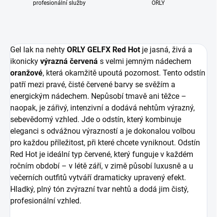
profesionální služby
ORLY
Gel lak na nehty
ORLY GELFX Red Hot
je jasná, živá a
ikonicky
výrazná červená
s velmi jemným nádechem
oranžové
, která okamžitě upoutá pozornost. Tento odstín
patří mezi pravé, čisté červené barvy se svěžím a
energickým nádechem. Nepůsobí tmavě ani těžce –
naopak, je zářivý, intenzivní a dodává nehtům výrazný,
sebevědomý vzhled. Jde o odstín, který kombinuje
eleganci s odvážnou výrazností a je dokonalou volbou
pro každou příležitost, při které chcete vyniknout. Odstín
Red Hot je ideální typ červené, který funguje v každém
ročním období – v létě září, v zimě působí luxusně a u
večerních outfitů vytváří dramaticky upravený efekt.
Hladký, plný tón zvýrazní tvar nehtů a dodá jim čistý,
profesionální vzhled.