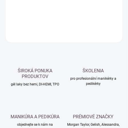
−
+
Přidat do košíku
DETAILNÍ INFORMACE
ZEPTAT SE
HLÍDAT
ŠIROKÁ PONUKA
ŠKOLENIA
PRODUKTOV
pro profesionální manikérky a
pedikérky
gél laky bez hemi, DI-HEMI, TPO
MANIKÚRA A PEDIKÚRA
PRÉMIOVÉ ZNAČKY
objednejte se k nám na
Morgan Taylor, Gelish, Alessandra,