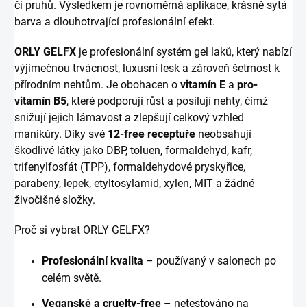
či pruhů. Výsledkem je rovnoměrná aplikace, krásně sytá
barva a dlouhotrvající profesionální efekt.
ORLY GELFX
je profesionální systém gel laků, který nabízí
výjimečnou trvácnost, luxusní lesk a zároveň šetrnost k
přírodním nehtům. Je obohacen o
vitamín E
a
pro-
vitamín B5
, které podporují růst a posilují nehty, čímž
snižují jejich lámavost a zlepšují celkový vzhled
manikúry. Díky své
12-free receptuře
neobsahují
škodlivé látky jako DBP, toluen, formaldehyd, kafr,
trifenylfosfát (TPP), formaldehydové pryskyřice,
parabeny, lepek, etyltosylamid, xylen, MIT a žádné
živočišné složky.
Proč si vybrat ORLY GELFX?
Profesionální kvalita
– používaný v salonech po
celém světě.
Veganské a cruelty-free
– netestováno na