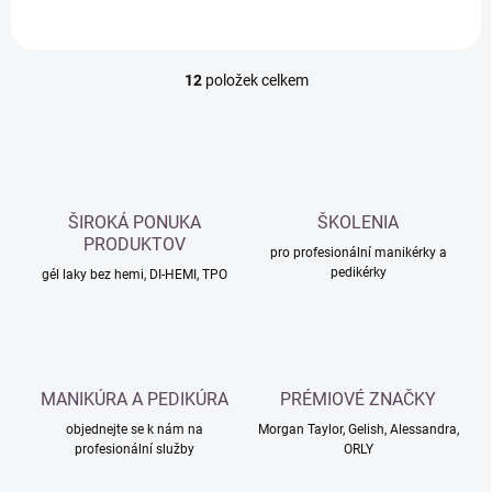
12
položek celkem
O
v
l
á
d
a
c
ŠIROKÁ PONUKA
ŠKOLENIA
í
PRODUKTOV
p
pro profesionální manikérky a
pedikérky
r
gél laky bez hemi, DI-HEMI, TPO
v
k
y
v
ý
MANIKÚRA A PEDIKÚRA
PRÉMIOVÉ ZNAČKY
p
i
objednejte se k nám na
Morgan Taylor, Gelish, Alessandra,
s
profesionální služby
ORLY
u