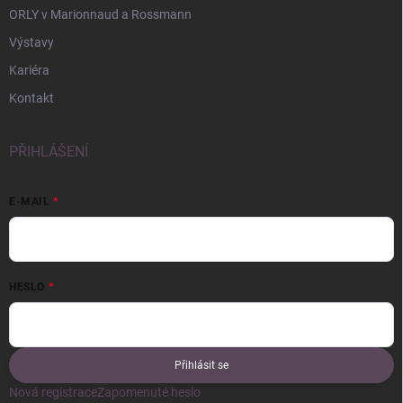
ORLY v Marionnaud a Rossmann
Výstavy
Kariéra
Kontakt
PŘIHLÁŠENÍ
E-MAIL
HESLO
Přihlásit se
Nová registrace
Zapomenuté heslo