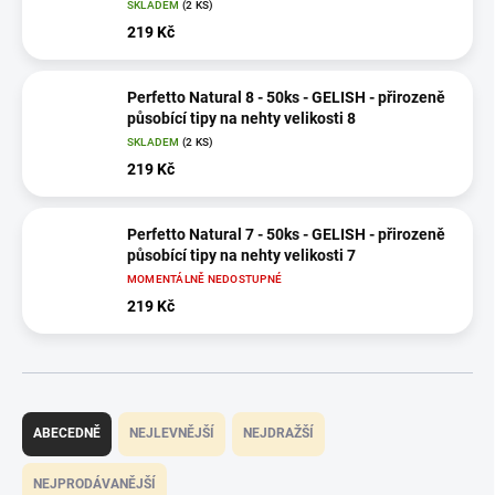
SKLADEM
(2 KS)
219 Kč
Perfetto Natural 8 - 50ks - GELISH - přirozeně
působící tipy na nehty velikosti 8
SKLADEM
(2 KS)
219 Kč
Perfetto Natural 7 - 50ks - GELISH - přirozeně
působící tipy na nehty velikosti 7
MOMENTÁLNĚ NEDOSTUPNÉ
219 Kč
Ř
a
ABECEDNĚ
NEJLEVNĚJŠÍ
NEJDRAŽŠÍ
z
e
NEJPRODÁVANĚJŠÍ