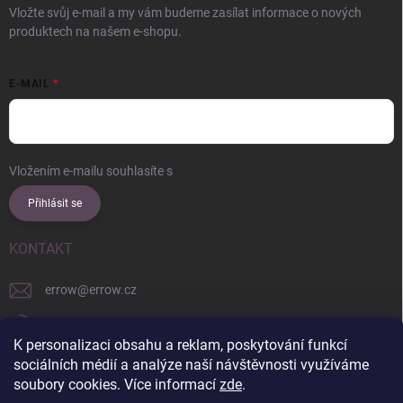
Vložte svůj e-mail a my vám budeme zasílat informace o nových
produktech na našem e-shopu.
E-MAIL
Vložením e-mailu souhlasíte s
podmínkami ochrany osobních údajů
Přihlásit se
KONTAKT
errow
@
errow.cz
+421 911 479 761
K personalizaci obsahu a reklam, poskytování funkcí
explore/locations/957228892/
sociálních médií a analýze naší návštěvnosti využíváme
soubory cookies. Více informací
zde
.