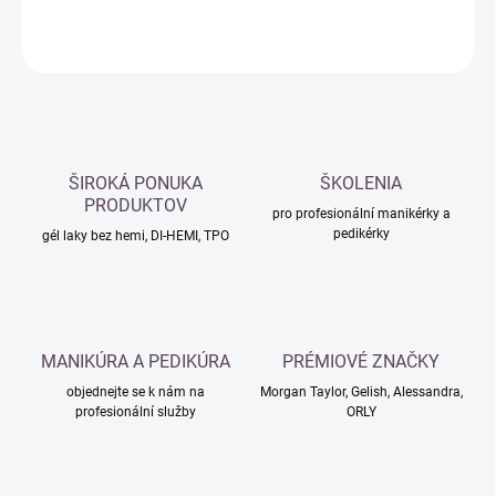
ZEPTAT SE
HLÍDAT
ŠIROKÁ PONUKA
ŠKOLENIA
PRODUKTOV
pro profesionální manikérky a
pedikérky
gél laky bez hemi, DI-HEMI, TPO
MANIKÚRA A PEDIKÚRA
PRÉMIOVÉ ZNAČKY
objednejte se k nám na
Morgan Taylor, Gelish, Alessandra,
profesionální služby
ORLY