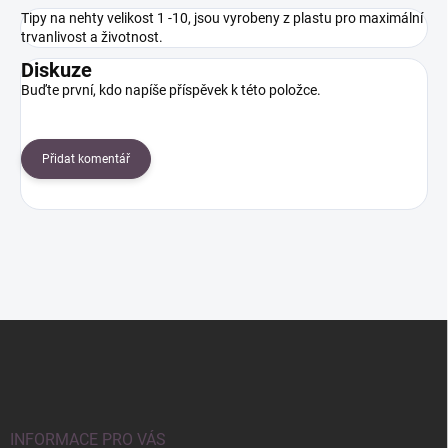
Tipy na nehty velikost 1 -10, jsou vyrobeny z plastu pro maximální
trvanlivost a životnost.
Diskuze
Buďte první, kdo napíše příspěvek k této položce.
Přidat komentář
Z
á
p
a
t
í
INFORMACE PRO VÁS