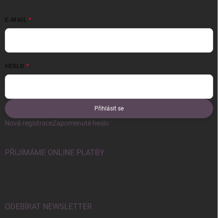
E-MAIL
HESLO
Přihlásit se
Nová registrace
Zapomenuté heslo
PŘIJÍMÁME ONLINE PLATBY
ODEBÍRAT NEWSLETTER