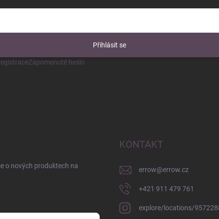
Přihlásit se
egistrace
Zapomenuté heslo
KONTAKT
ce o nových produktech na
errow
@
errow.cz
+421 911 479 761
explore/locations/95722