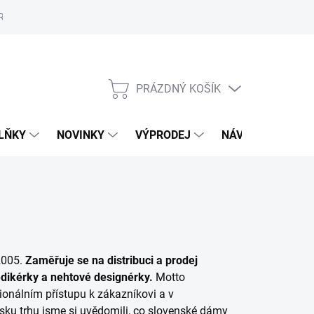
Reklamační řád
Školení
ORLY v Marionnaud a Rossmann
Vý
PRÁZDNÝ KOŠÍK
NÁKUPNÍ
KOŠÍK
LŇKY
NOVINKY
VÝPRODEJ
NÁVODY
MAL
2005.
Zaměřuje se na distribuci a prodej
edikérky a nehtové designérky.
Motto
ionálním přístupu k zákazníkovi a v
sku trhu jsme si uvědomili, co slovenské dámy