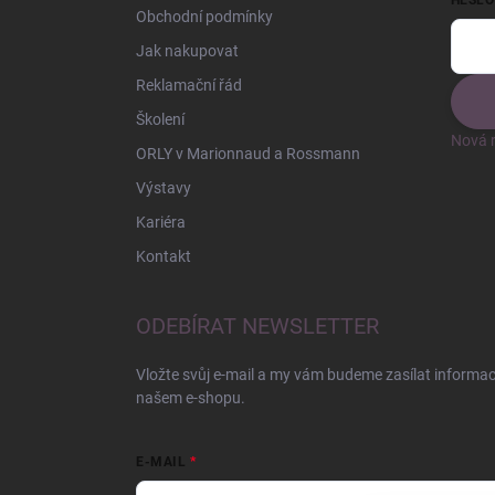
HESLO
Obchodní podmínky
Jak nakupovat
Reklamační řád
Školení
Nová r
ORLY v Marionnaud a Rossmann
Výstavy
Kariéra
Kontakt
ODEBÍRAT NEWSLETTER
Vložte svůj e-mail a my vám budeme zasílat informa
našem e-shopu.
E-MAIL