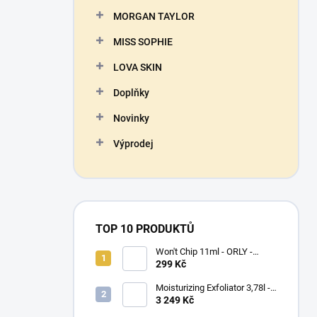
n
MORGAN TAYLOR
í
p
MISS SOPHIE
a
n
LOVA SKIN
e
Doplňky
l
Novinky
Výprodej
TOP 10 PRODUKTŮ
Won't Chip 11ml - ORLY -
vrchní vrstva proti olupování
299 Kč
barevného laku
Moisturizing Exfoliator 3,78l -
ORLYPRO - hydratační peeling
3 249 Kč
na ruce a chodidla