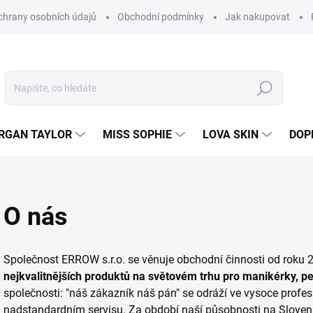
hrany osobních údajů
Obchodní podmínky
Jak nakupovat
Hledat
RGAN TAYLOR
MISS SOPHIE
LOVA SKIN
DOP
O nás
Společnost ERROW s.r.o. se věnuje obchodní činnosti od roku 
nejkvalitnějších produktů na světovém trhu pro manikérky, p
společnosti: "náš zákazník náš pán" se odráží ve vysoce profes
nadstandardním servisu. Za období naší působnosti na Sloven