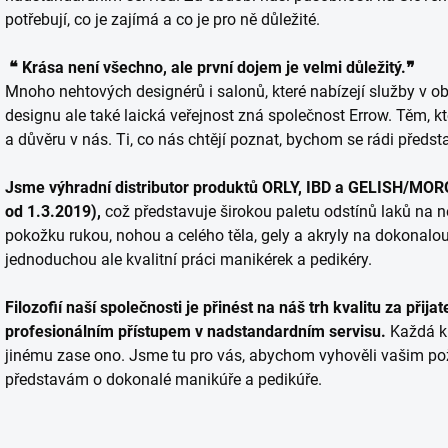
potřebují, co je zajímá a co je pro ně důležité.
❝ Krása není všechno, ale první dojem je velmi důležitý.❞
Mnoho nehtových designérů i salonů, které nabízejí služby v o
designu ale také laická veřejnost zná společnost Errow. Těm, k
a důvěru v nás. Ti, co nás chtějí poznat, bychom se rádi představ
Jsme výhradní distributor produktů
ORLY, IBD a GELISH/MORG
od 1.3.2019)
,
což představuje širokou paletu odstínů laků na neh
pokožku rukou, nohou a celého těla, gely a akryly na dokonalo
jednoduchou ale kvalitní práci manikérek a pedikéry.
Filozofií naší společnosti je přinést na náš trh
kvalitu za přija
profesionálním přístupem v nadstandardním servisu
.
Každá k
jinému zase ono. Jsme tu pro vás, abychom vyhověli vašim pož
představám o dokonalé manikúře a pedikúře.