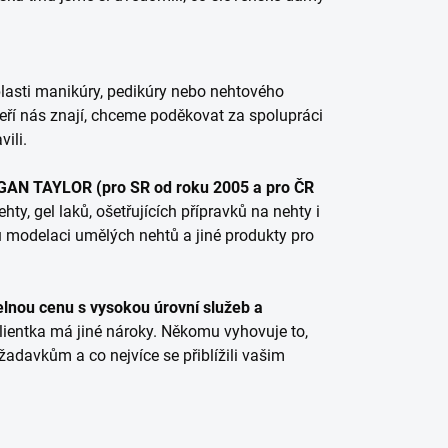
blasti manikúry, pedikúry nebo nehtového
teří nás znají, chceme poděkovat za spolupráci
ili.
AN TAYLOR (pro SR od roku 2005 a pro ČR
ty, gel laků, ošetřujících přípravků na nehty i
u modelaci umělých nehtů a jiné produkty pro
telnou cenu s vysokou úrovní služeb a
lientka má jiné nároky. Někomu vyhovuje to,
adavkům a co nejvíce se přiblížili vašim