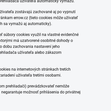
 prehliadača užívateľa automaticky vymažú.
žívateľa zostávajú zachované aj po vypnutí
ránkam errow.cz (tieto cookies môže užívateľ
h sa vymažú aj automaticky).
ľ súbory cookies využil na vlastné evidenčné
 s ktorými má uzatvorené osobitné dohody o
po dobu zachovania nastavení jeho
rehliadača užívateľa alebo zákazom
kies na internetových stránkach tretích
ariadení užívateľa tretími osobami.
vom prehliadači) prevádzkovateľ nemôže
 negarantuje možnosť prihlásenia do privátnej