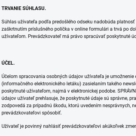
TRVANIE SÚHLASU.
Súhlas užívateľa podľa predošlého odseku nadobúda platnos
zaškrtnutím príslušného políčka v online formulári a trvá po 
užívateľom. Prevádzkovateľ má právo spracúvať poskytnuté úd
ÚČEL.
Účelom spracovania osobných údajov užívateľa je umožnenie 
(informačného elektronického letáku) zasielaním takého newsl
poskytnuté užívateľom, najmä v elektronickej podobe. SPRÁ
údajov užívateľ prehlasuje, že poskytnuté údaje sú správne, p
zodpovedá za prípadnú škodu, ktorú uvedením nesprávnych, n
prevádzkovateľovi spôsobiť.
Užívateľ je povinný nahlásiť prevádzkovateľovi akúkoľvek zme