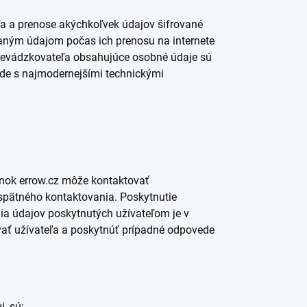
ľa a prenose akýchkoľvek údajov šifrované
ášaným údajom počas ich prenosu na internete
revádzkovateľa obsahujúce osobné údaje sú
ade s najmodernejšími technickými
ánok errow.cz môže kontaktovať
spätného kontaktovania. Poskytnutie
a údajov poskytnutých užívateľom je v
ať užívateľa a poskytnúť prípadné odpovede
, sú: