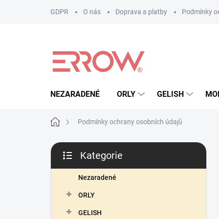
Přejít
GDPR
O nás
Doprava a platby
Podmínky oc
na
obsah
NEZARADENÉ
ORLY
GELISH
MO
Domů
Podmínky ochrany osobních údajů
P
Kategorie
o
Přeskočit
s
kategorie
t
Nezaradené
r
ORLY
a
n
GELISH