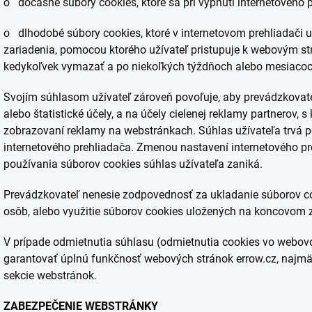
o dočasné súbory cookies, ktoré sa pri vypnutí internetového
o dlhodobé súbory cookies, ktoré v internetovom prehliadači u
zariadenia, pomocou ktorého užívateľ pristupuje k webovým st
kedykoľvek vymazať a po niekoľkých týždňoch alebo mesiacoc
Svojím súhlasom užívateľ zároveň povoľuje, aby prevádzkovate
alebo štatistické účely, a na účely cielenej reklamy partnerov,
zobrazovaní reklamy na webstránkach. Súhlas užívateľa trvá 
internetového prehliadača. Zmenou nastavení internetového p
používania súborov cookies súhlas užívateľa zaniká.
Prevádzkovateľ nenesie zodpovednosť za ukladanie súborov coo
osôb, alebo využitie súborov cookies uložených na koncovom z
V prípade odmietnutia súhlasu (odmietnutia cookies vo webo
garantovať úplnú funkčnosť webových stránok errow.cz, najmä
sekcie webstránok.
ZABEZPEČENIE WEBSTRÁNKY