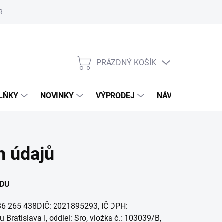
Reklamační řád
Školení
ORLY v Marionnaud a Rossmann
Vý
PRÁZDNÝ KOŠÍK
NÁKUPNÍ
KOŠÍK
LŇKY
NOVINKY
VÝPRODEJ
NÁVODY
MAL
h údajů
ODU
 36 265 438DIČ: 2021895293, IČ DPH:
atislava I, oddiel: Sro, vložka č.: 103039/B,