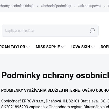
hrany osobních údajů
Obchodní podmínky
Jak nakupovat
Hledat
RGAN TAYLOR
MISS SOPHIE
LOVA SKIN
DOP
Podmínky ochrany osobníc
PODMIENKY VYUŽÍVANIA SLUŽIEB INTERNETOVÉHO OBCH
Spoločnosť ERROW s.r.o., Drieňová 1H, 82101 Bratislava, IČO:
SK2021895293 zapísaná v Obchodnom registri Okresného súdu Br