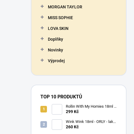
n
MORGAN TAYLOR
í
p
MISS SOPHIE
a
n
LOVA SKIN
e
Doplňky
l
Novinky
Výprodej
TOP 10 PRODUKTŮ
Rollin With My Homies 18ml -
ORLY - lak na nehty
299 Kč
Wink Wink 18ml - ORLY - lak
na nehty
260 Kč