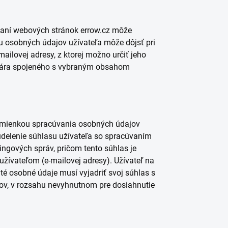
ívaní webových stránok errow.cz môže
u osobných údajov užívateľa môže dôjsť pri
mailovej adresy, z ktorej možno určiť jeho
ulára spojeného s vybraným obsahom
dmienkou spracúvania osobných údajov
 udelenie súhlasu užívateľa so spracúvaním
gových správ, pričom tento súhlas je
ívateľom (e-mailovej adresy). Užívateľ na
é osobné údaje musí vyjadriť svoj súhlas s
v, v rozsahu nevyhnutnom pre dosiahnutie