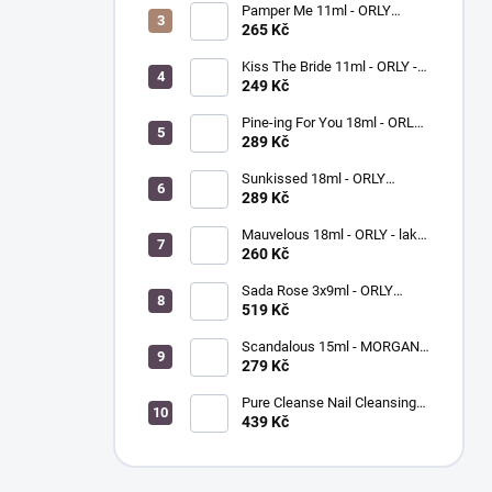
Pamper Me 11ml - ORLY
BREATHABLE - ošetřující lak
265 Kč
na nehty
Kiss The Bride 11ml - ORLY -
lak na nehty
249 Kč
Pine-ing For You 18ml - ORLY
BREATHABLE - ošetřující
289 Kč
barevný lak na nehty
Sunkissed 18ml - ORLY
BREATHABLE - ošetřující
289 Kč
barevný lak na nehty
Mauvelous 18ml - ORLY - lak
na nehty
260 Kč
Sada Rose 3x9ml - ORLY
FRENCH MANICURE - sada
519 Kč
laků na nehty
Scandalous 15ml - MORGAN
TAYLOR - lak na nehty
279 Kč
Pure Cleanse Nail Cleansing
Spray 120ml - MORGAN
439 Kč
TAYLOR - čistič nehtů a
nástrojů