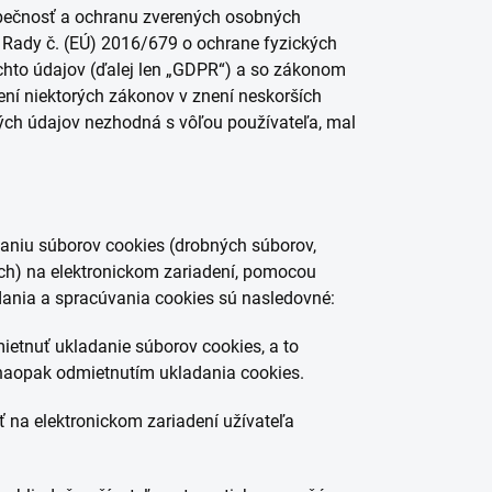
ezpečnosť a ochranu zverených osobných
Rady č. (EÚ) 2016/679 o ochrane fyzických
hto údajov (ďalej len „GDPR“) a so zákonom
ní niektorých zákonov v znení neskorších
ých údajov nezhodná s vôľou používateľa, mal
daniu súborov cookies (drobných súborov,
ach) na elektronickom zariadení, pomocou
dania a spracúvania cookies sú nasledovné:
etnuť ukladanie súborov cookies, a to
naopak odmietnutím ukladania cookies.
na elektronickom zariadení užívateľa