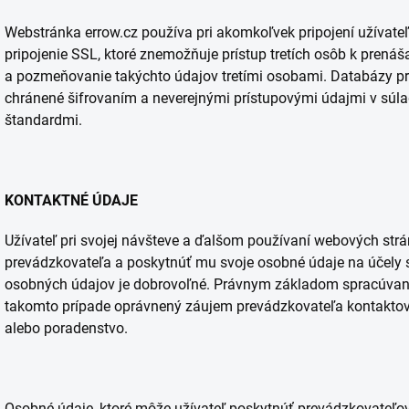
Webstránka errow.cz používa pri akomkoľvek pripojení užívate
pripojenie SSL, ktoré znemožňuje prístup tretích osôb k pren
a pozmeňovanie takýchto údajov tretími osobami. Databázy p
chránené šifrovaním a neverejnými prístupovými údajmi v súl
štandardmi.
KONTAKTNÉ ÚDAJE
Užívateľ pri svojej návšteve a ďalšom používaní webových str
prevádzkovateľa a poskytnúť mu svoje osobné údaje na účely 
osobných údajov je dobrovoľné. Právnym základom spracúvani
takomto prípade oprávnený záujem prevádzkovateľa kontaktov
alebo poradenstvo.
Osobné údaje, ktoré môže užívateľ poskytnúť prevádzkovateľovi