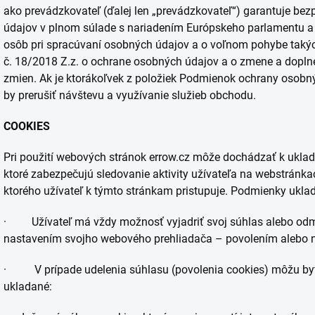
ako prevádzkovateľ (ďalej len „prevádzkovateľ“) garantuje b
údajov v plnom súlade s nariadením Európskeho parlamentu a 
osôb pri spracúvaní osobných údajov a o voľnom pohybe takýc
č. 18/2018 Z.z. o ochrane osobných údajov a o zmene a doplne
zmien. Ak je ktorákoľvek z položiek Podmienok ochrany osobn
by prerušiť návštevu a využívanie služieb obchodu.
COOKIES
Pri použití webových stránok errow.cz môže dochádzať k ukla
ktoré zabezpečujú sledovanie aktivity užívateľa na webstránk
ktorého užívateľ k týmto stránkam pristupuje. Podmienky ukla
· Užívateľ má vždy možnosť vyjadriť svoj súhlas alebo odmi
nastavením svojho webového prehliadača – povolením alebo 
· V prípade udelenia súhlasu (povolenia cookies) môžu byť 
ukladané: