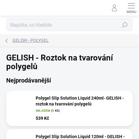
Přejít
na
obsah
Hledat
GELISH - POLYGEL
GELISH - Roztok na tvarování
polygelů
Nejprodávanější
Polygel Slip Solution Liquid 240ml- GELISH -
roztok na tvarování polygelů
SKLADEM
(1 KS)
539 Kč
Polygel Slip Solution Liquid 120ml - GELISH -