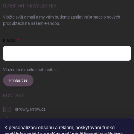
ODEBÍRAT NEWSLETTER
Vložte svůj e-mail a my vám budeme zasílat informace o nových
produktech na našem e-shopu.
E-MAIL
Vložením e-mailu souhlasíte s
podmínkami ochrany osobních údajů
Přihlásit se
KONTAKT
errow
@
errow.cz
+421 911 479 761
K personalizaci obsahu a reklam, poskytování funkcí
explore/locations/957228892/