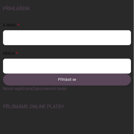
PŘIHLÁŠENÍ
E-MAIL
HESLO
Přihlásit se
Nová registrace
Zapomenuté heslo
PŘIJÍMÁME ONLINE PLATBY