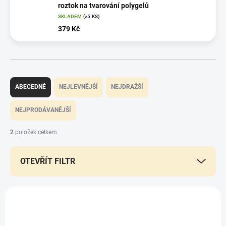
roztok na tvarování polygelů
SKLADEM
(>5 KS)
379 Kč
Ř
a
ABECEDNĚ
NEJLEVNĚJŠÍ
NEJDRAŽŠÍ
z
e
NEJPRODÁVANĚJŠÍ
n
í
2
položek celkem
p
r
OTEVŘÍT FILTR
o
d
u
V
k
ý
t
p
ů
i