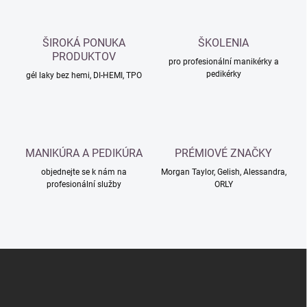
d
a
c
ŠIROKÁ PONUKA
ŠKOLENIA
í
PRODUKTOV
p
pro profesionální manikérky a
pedikérky
r
gél laky bez hemi, DI-HEMI, TPO
v
k
y
v
ý
MANIKÚRA A PEDIKÚRA
PRÉMIOVÉ ZNAČKY
p
i
objednejte se k nám na
Morgan Taylor, Gelish, Alessandra,
s
profesionální služby
ORLY
u
Z
á
p
a