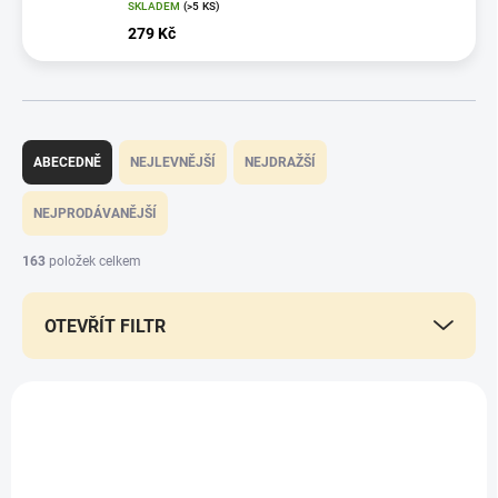
SKLADEM
(>5 KS)
279 Kč
Ř
a
ABECEDNĚ
NEJLEVNĚJŠÍ
NEJDRAŽŠÍ
z
e
NEJPRODÁVANĚJŠÍ
n
í
163
položek celkem
p
r
OTEVŘÍT FILTR
o
d
u
V
k
ý
t
p
ů
i
s