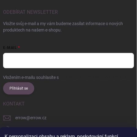
ODEBÍRAT NEWSLETTER
Vložte svůj e-mail a my vám budeme zasílat informace o nových
produktech na našem e-shopu.
E-MAIL
Vložením e-mailu souhlasíte s
podmínkami ochrany osobních údajů
Přihlásit se
KONTAKT
errow
@
errow.cz
+421 911 479 761
K personalizaci obsahu a reklam, poskytování funkcí