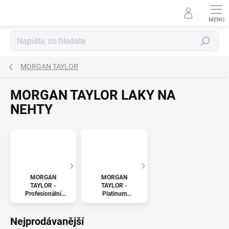
Přejít
na
obsah
Hledat
MORGAN TAYLOR
MORGAN TAYLOR LAKY NA
NEHTY
MORGAN
MORGAN
TAYLOR -
TAYLOR -
Profesionální
Platinum
laky na nehty
profesionální
18ml
laky na nehty
18ml
Nejprodávanější