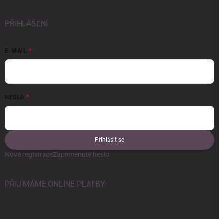
PŘIHLÁŠENÍ
E-MAIL
HESLO
Přihlásit se
Nová registrace
Zapomenuté heslo
PŘIJÍMÁME ONLINE PLATBY