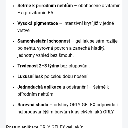
Šetrné k přírodním nehtům
– obohacené o vitamín
E a provitamín B5.
Vysoká pigmentace
– intenzivní krytí již v jedné
vrstvě.
Samonivelační schopnost
– gel lak se sám rozlije
po nehtu, vyrovná povrch a zanechá hladký,
jednotný vzhled bez šmouh.
Trvácnost
2–3 týdny
bez olupování.
Luxusní lesk
po celou dobu nošení.
Jednoduchá aplikace
a odstranění – šetrné k
přírodním nehtům.
Barevná shoda
– odstíny ORLY GELFX odpovídají
nejprodávanějším barvám klasických laků ORLY.
Postup aplikace ORLY GELFX gel lak
ů
: