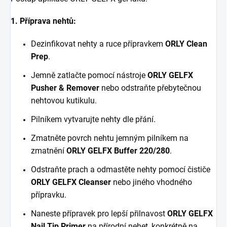
1. Příprava nehtů:
Dezinfikovat nehty a ruce přípravkem
ORLY
Clean
Prep
.
Jemně zatlačte pomocí nástroje
ORLY GELFX
Pusher & Remover
nebo odstraňte přebytečnou
nehtovou kutikulu.
Pilníkem vytvarujte nehty dle přání.
Zmatněte povrch nehtu jemným pilníkem na
zmatnění
ORLY GELFX Buffer 220/280
.
Odstraňte prach a odmastěte nehty pomocí čističe
ORLY GELFX Cleanser
nebo jiného vhodného
přípravku.
Naneste přípravek pro lepší přilnavost
ORLY GELFX
Nail Tip Primer
na přírodní nehet, konkrétně na