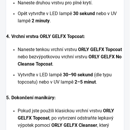
Naneste druhou vrstvu pro plné krytí.
Opět vytvrďte v LED lampě
30 sekund
nebo v UV
lampě
2 minuty
.
4. Vrchní vrstva ORLY GELFX Topcoat:
Naneste tenkou vrchní vrstvu
ORLY GELFX Topcoat
nebo bezvýpotkovou vrchní vrstvu
ORLY GELFX No
Cleanse Topcoat
.
Vytvrďte v LED lampě
30–90 sekund
(dle typu
topcoatu) nebo v UV lampě
2–5 minut
.
5. Dokončení manikúry:
Pokud jste použili klasickou vrchní vrstvu
ORLY
GELFX Topcoat
, po vytvrzení odstraňte lepkavý
výpotek pomocí
ORLY GELFX Cleanser
, který