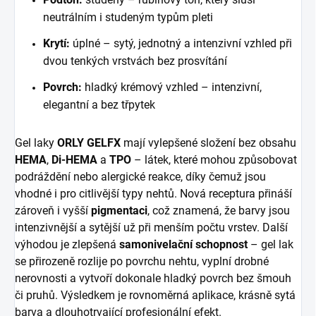
neutrálním i studeným typům pleti
Krytí:
úplné – sytý, jednotný a intenzivní vzhled při
dvou tenkých vrstvách bez prosvítání
Povrch:
hladký krémový vzhled – intenzivní,
elegantní a bez třpytek
Gel laky
ORLY GELFX
mají vylepšené složení bez obsahu
HEMA
,
Di-HEMA
a
TPO
– látek, které mohou způsobovat
podráždění nebo alergické reakce, díky čemuž jsou
vhodné i pro citlivější typy nehtů. Nová receptura přináší
zároveň i vyšší
pigmentaci
, což znamená, že barvy jsou
intenzivnější a sytější už při menším počtu vrstev. Další
výhodou je zlepšená
samonivelační schopnost
– gel lak
se přirozeně rozlije po povrchu nehtu, vyplní drobné
nerovnosti a vytvoří dokonale hladký povrch bez šmouh
či pruhů. Výsledkem je rovnoměrná aplikace, krásně sytá
barva a dlouhotrvající profesionální efekt.