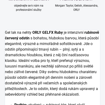
objednejte se k nám na
Morgan Taylor, Gelish, Alessandra,
profesionální služby
ORLY
Gel lak na nehty
ORLY GELFX Ruby
je intenzivní
rubínově
červený odstín
s bohatou, hlubokou barvou, která působí
elegantně, výrazně a mimořádně sofistikovaně. Jde o
odstín připomínající tmavý rubín – plný, sytý a s
dramatickou hloubkou, která z něj činí nadčasovou
klasiku. Ideální volba pro ty, kteří preferují výraznou,
luxusní manikúru, ale nechtějí sáhnout po příliš světlé
nebo zářivé červené. Díky svému hlubokému charakteru
působí odstín elegantně při denním nošení a zároveň
dostatečně výrazně při večerních a společenských
příležitostech. Je to odstín, který dodá rukám upravený a
sebevědomý vzhled bez přehnané okázalosti.
Podtón:
studený – rubínový tón, který sluší