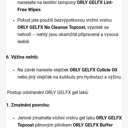
nanesete na textilní tampony
ORLY GELFX Lint-
Free Wipes
.
Pokud jste použili bezvýpotkovou vrchní vrstvu
ORLY GELFX No Cleanse Topcoat
, výpotek se
netvoří – nehty jsou okamžitě připravené a vysoce
lesklé.
6. Výživa nehtů:
Na závěr naneste olejíček
ORLY GELFX Cuticle Oil
nebo jiný olejíček na kutikulu pro hydrataci a výživu.
Postup odstranění ORLY GELFX gel laků:
1. Zmatnění povrchu:
Jemně zmatněte vrchní vrstvu gel laku
ORLY GELFX
Topcoat
pěnovým pilníkem
ORLY GELFX Buffer