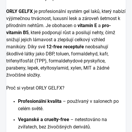
ORLY GELFX
je profesionální systém gel laků, který nabízí
výjimečnou trvácnost, luxusní lesk a zároveň šetrnost k
přírodním nehtům. Je obohacen o
vitamín E
a
pro-
vitamín B5
, které podporují růst a posilují nehty, čímž
snižují jejich lámavost a zlepšují celkový vzhled
manikúry. Díky své
12-free receptuře
neobsahují
škodlivé látky jako DBP, toluen, formaldehyd, kafr,
trifenylfosfát (TPP), formaldehydové pryskyřice,
parabeny, lepek, etyltosylamid, xylen, MIT a žádné
živočišné složky.
Proč si vybrat ORLY GELFX?
Profesionální kvalita
– používaný v salonech po
celém světě.
Veganské a cruelty-free
– netestováno na
zvířatech, bez živočišných derivátů.