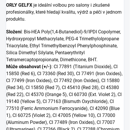
ORLY GELFX
je ideální volbou pro salony i zkušené
profesionálky, které hledají kvalitu, výdrž a péči v jednom
produktu.
Složení
: Bis-HEA Poly(1,4-Butanediol)-9/IPDI Copolymer,
Hydroxypropyl Methacrylate, PEG-4 Trimethylolpropane
Triacrylate, Ethyl Trimethylbenzoyl Phenylphosphinate,
Silica Dimethyl Silylate, Pentaerythrityl
Tetramercaptopropionate, Dimethicone, BHT.
Může obsahovat (+/-)
: CI 77891 (Titanium Dioxide), CI
15850 (Red 6), CI 73360 (Red 30), CI 77491 (Iron Oxides),
CI 77499 (Iron Oxides), CI 77492 (Iron Oxides), CI 15880
(Red 34), CI 15850 (Red 7), CI 45410 (Red 28), CI 45380
(Red 22), CI 45370 (Orange 5), CI 60730 (Ext. Violet 2), CI
19140 (Yellow 5), CI 77163 (Bismuth Oxychloride), CI
77510 (Ferric Ammonium Ferrocyanide), CI 42090 (Blue
1), CI 60725 (Violet 2), CI 47005 (Yellow 10), CI 77000
(Aluminum Powder), CI 77489 (Iron Oxides), CI 77007
(Ultramarines), CI 77266 (Black 2), CI 77288 (Chromium