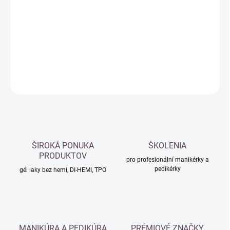
cena:
−
+
Přidat do košíku
DETAILNÍ INFORMACE
ZEPTAT SE
HLÍDAT
ŠIROKÁ PONUKA
ŠKOLENIA
PRODUKTOV
pro profesionální manikérky a
pedikérky
gél laky bez hemi, DI-HEMI, TPO
MANIKÚRA A PEDIKÚRA
PRÉMIOVÉ ZNAČKY