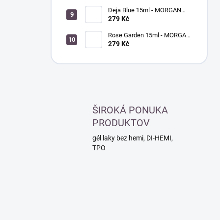
nehty
Deja Blue 15ml - MORGAN
TAYLOR - lak na nehty
279 Kč
Rose Garden 15ml - MORGAN
TAYLOR - lak na nehty
279 Kč
ŠIROKÁ PONUKA
PRODUKTOV
gél laky bez hemi, DI-HEMI,
TPO