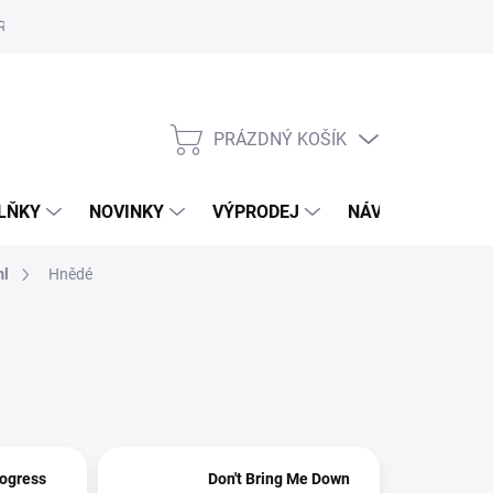
Reklamační řád
Školení
ORLY v Marionnaud a Rossmann
Vý
PRÁZDNÝ KOŠÍK
NÁKUPNÍ
KOŠÍK
LŇKY
NOVINKY
VÝPRODEJ
NÁVODY
MAL
ml
Hnědé
rogress
Don't Bring Me Down