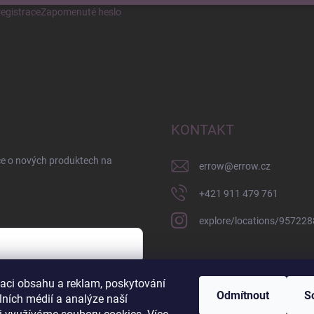
egistrace
Zapomenuté heslo
KONTAKT
ce o nových produktech na
errow
@
errow.cz
+421 911 479 761
explore/locations/95722
zaci obsahu a reklam, poskytování
sobních údajů
Odmítnout
S
lních médií a analýze naší