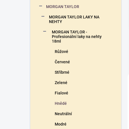
n
MORGAN TAYLOR
í
p
MORGAN TAYLOR LAKY NA
a
NEHTY
n
MORGAN TAYLOR -
e
Profesionální laky na nehty
l
18ml
Růžové
Červené
Stříbrné
Zelené
Fialové
Hnědé
Neutrální
Modré