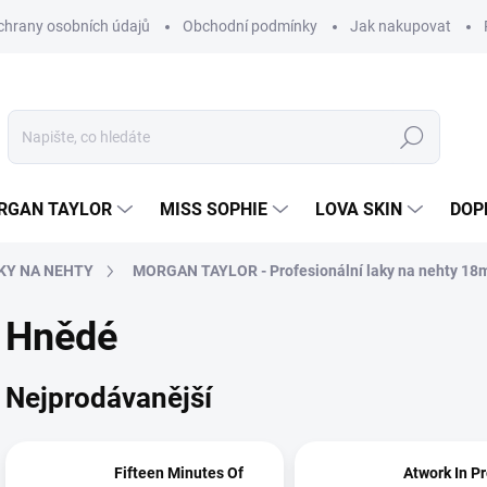
hrany osobních údajů
Obchodní podmínky
Jak nakupovat
Hledat
RGAN TAYLOR
MISS SOPHIE
LOVA SKIN
DOP
KY NA NEHTY
MORGAN TAYLOR - Profesionální laky na nehty 18
Hnědé
Nejprodávanější
Fifteen Minutes Of
Atwork In P