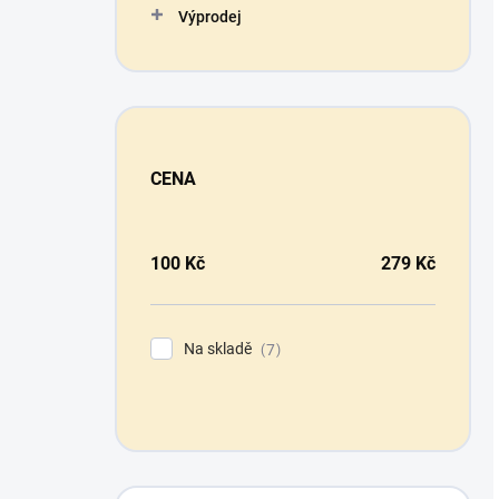
Výprodej
CENA
100
Kč
279
Kč
Na skladě
7