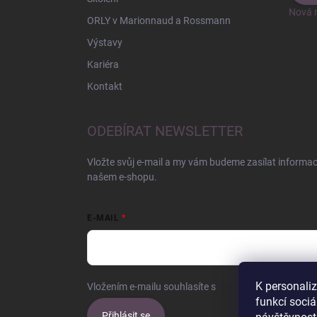
Nová r
ORLY v Marionnaud a Rossmann
Výstavy
Kariéra
Kontakt
ODEBÍRAT NEWSLETTER
Vložte svůj e-mail a my vám budeme zasílat informa
našem e-shopu.
E-MAIL
K personali
Vložením e-mailu souhlasíte s
podmínkami ochrany o
funkcí sociá
Přihlásit se