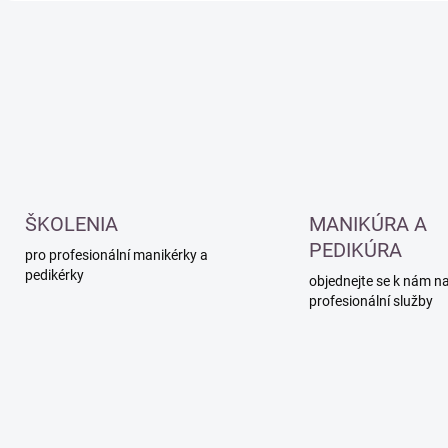
O
v
l
á
d
a
c
í
p
r
v
ŠKOLENIA
MANIKÚRA A
k
PEDIKÚRA
y
pro profesionální manikérky a
v
pedikérky
objednejte se k nám n
ý
profesionální služby
p
i
s
u