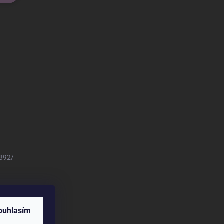
8892/
ouhlasím