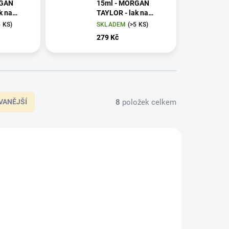
RGAN
15ml - MORGAN
k na
TAYLOR - lak na
nehty
5 KS)
SKLADEM
(>5 KS)
279 Kč
8
položek celkem
VANĚJŠÍ
3110418
3110531