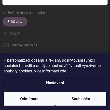
Vložením e-mailu souhlasíte s
podmínkami ochrany osobních údajů
Přihlásit se
KONTAKT
errow
@
errow.cz
+421 911 479 761
K personalizaci obsahu a reklam, poskytování funkcí
explore/locations/957228892/
sociálních médií a analýze naší návštěvnosti využíváme
soubory cookies. Více informací
zde
.
Nastavení
Copyright 2026
ERROW
. Všechna práva vyhrazena.
Upravit nastavení
cookies
Odmítnout
Souhlasím
Vytvořil Shoptet