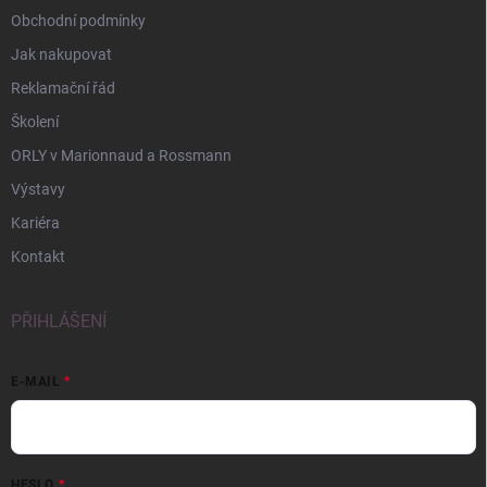
Obchodní podmínky
Jak nakupovat
Reklamační řád
Školení
ORLY v Marionnaud a Rossmann
Výstavy
Kariéra
Kontakt
PŘIHLÁŠENÍ
E-MAIL
HESLO