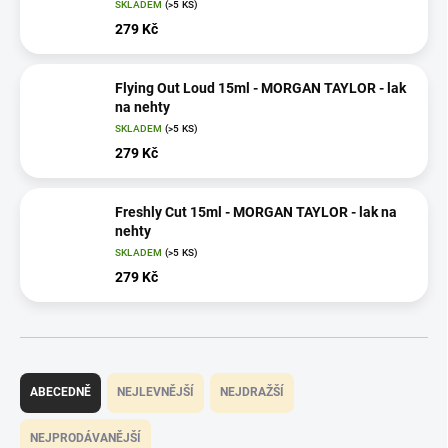
SKLADEM
(>5 KS)
279 Kč
Flying Out Loud 15ml - MORGAN TAYLOR - lak
na nehty
SKLADEM
(>5 KS)
279 Kč
Freshly Cut 15ml - MORGAN TAYLOR - lak na
nehty
SKLADEM
(>5 KS)
279 Kč
Ř
a
ABECEDNĚ
NEJLEVNĚJŠÍ
NEJDRAŽŠÍ
z
e
NEJPRODÁVANĚJŠÍ