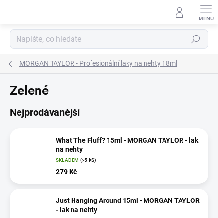
Přejít
na
obsah
Hledat
MORGAN TAYLOR - Profesionální laky na nehty 18ml
Zelené
Nejprodávanější
What The Fluff? 15ml - MORGAN TAYLOR - lak
na nehty
SKLADEM
(>5 KS)
279 Kč
Just Hanging Around 15ml - MORGAN TAYLOR
- lak na nehty