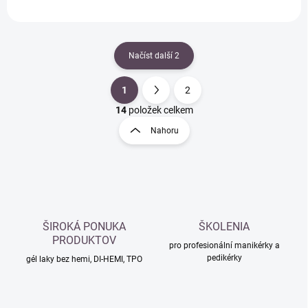
Načíst další 2
1
2
O
S
v
t
14
položek celkem
l
r
Nahoru
á
á
d
n
a
k
c
o
í
p
v
r
á
v
ŠIROKÁ PONUKA
ŠKOLENIA
n
k
PRODUKTOV
í
pro profesionální manikérky a
y
pedikérky
gél laky bez hemi, DI-HEMI, TPO
v
ý
p
i