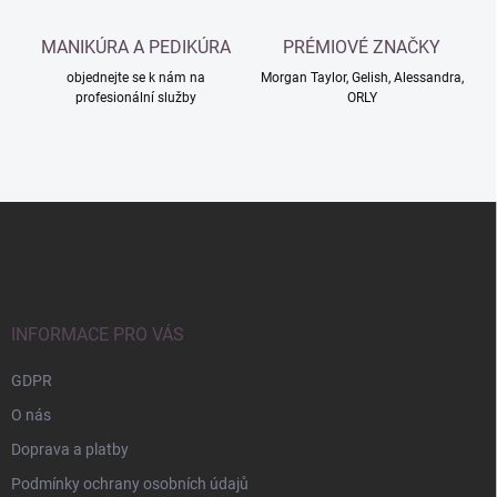
s
u
MANIKÚRA A PEDIKÚRA
PRÉMIOVÉ ZNAČKY
objednejte se k nám na
Morgan Taylor, Gelish, Alessandra,
profesionální služby
ORLY
Z
á
p
a
t
í
INFORMACE PRO VÁS
GDPR
O nás
Doprava a platby
Podmínky ochrany osobních údajů