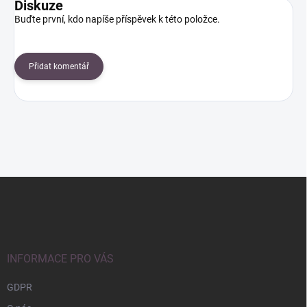
Diskuze
Buďte první, kdo napíše příspěvek k této položce.
Přidat komentář
Z
á
p
a
t
í
INFORMACE PRO VÁS
GDPR