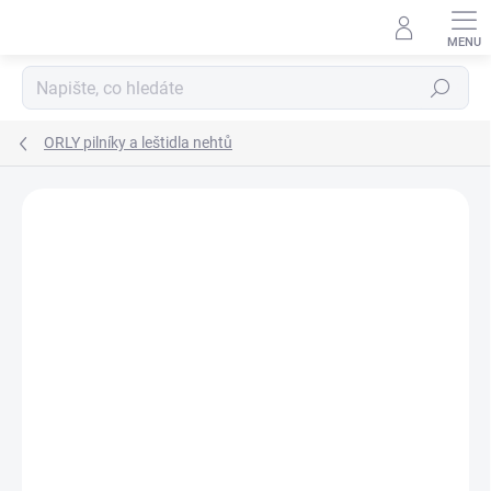
Přejít
na
obsah
Hledat
ORLY pilníky a leštidla nehtů
Neohodnoceno
Podrobnosti hodnocení
ZNAČKA:
ORLY