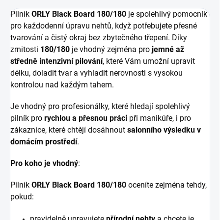
Pilník
ORLY Black Board 180/180
je spolehlivý pomocník
pro každodenní úpravu nehtů, když potřebujete přesné
tvarování a čistý okraj bez zbytečného třepení. Díky
zrnitosti
180/180
je vhodný zejména pro
jemné až
středně intenzivní pilování
, které Vám umožní upravit
délku, doladit tvar a vyhladit nerovnosti s vysokou
kontrolou nad každým tahem.
Je vhodný pro profesionálky, které hledají spolehlivý
pilník pro
rychlou a přesnou práci
při manikúře, i pro
zákaznice, které chtějí dosáhnout
salonního výsledku v
domácím prostředí
.
Pro koho je vhodný
:
Pilník
ORLY Black Board 180/180
oceníte zejména tehdy,
pokud:
pravidelně upravujete
přírodní nehty
a chcete je