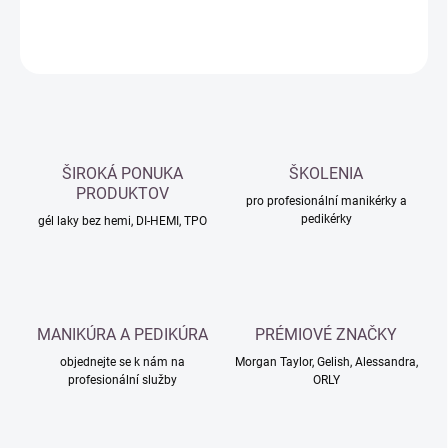
DETAILNÍ INFORMACE
ZEPTAT SE
HLÍDAT
ŠIROKÁ PONUKA
ŠKOLENIA
PRODUKTOV
pro profesionální manikérky a
pedikérky
gél laky bez hemi, DI-HEMI, TPO
MANIKÚRA A PEDIKÚRA
PRÉMIOVÉ ZNAČKY
objednejte se k nám na
Morgan Taylor, Gelish, Alessandra,
profesionální služby
ORLY