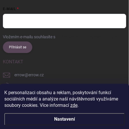
E-MAIL
Vložením e-mailu souhlasíte s
podmínkami ochrany osobních údajů
Přihlásit se
KONTAKT
errow
@
errow.cz
+421 911 479 761
K personalizaci obsahu a reklam, poskytování funkcí
explore/locations/957228892/
sociálních médií a analýze naší návštěvnosti využíváme
soubory cookies. Více informací
zde
.
Nastavení