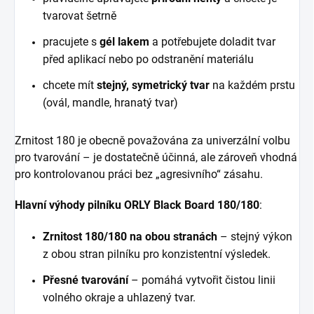
tvarovat šetrně
pracujete s
gél lakem
a potřebujete doladit tvar
před aplikací nebo po odstranění materiálu
chcete mít
stejný, symetrický tvar
na každém prstu
(ovál, mandle, hranatý tvar)
Zrnitost 180 je obecně považována za univerzální volbu
pro tvarování – je dostatečně účinná, ale zároveň vhodná
pro kontrolovanou práci bez „agresivního“ zásahu.
Hlavní výhody pilníku ORLY Black Board 180/180
:
Zrnitost 180/180 na obou stranách
– stejný výkon
z obou stran pilníku pro konzistentní výsledek.
Přesné tvarování
– pomáhá vytvořit čistou linii
volného okraje a uhlazený tvar.