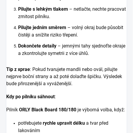
Pilujte s lehkým tlakem
– netlačte, nechte pracovat
zrnitost pilníku.
Pilujte jedním směrem
– volný okraj bude působit
čistěji a snížíte riziko třepení.
Dokončete detaily
– jemnými tahy sjednoťte okraje
a zkontrolujte symetrii z více úhlů.
Tip z
x
prae
: Pokud tvarujete mandli nebo ovál, pilujte
nejprve boční strany a až poté dolaďte špičku. Výsledek
bude přirozenější a vyváženější.
Kdy po pilníku sáhnout
:
Pilník
ORLY Black Board 180/180
je výborná volba, když:
potřebujete
rychle upravit délku
a tvar před
lakováním