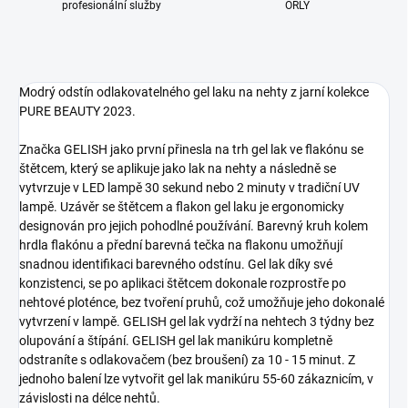
profesionální služby
ORLY
Modrý odstín odlakovatelného gel laku na nehty z jarní kolekce
PURE BEAUTY 2023.
Značka GELISH jako první přinesla na trh gel lak ve flakónu se
štětcem, který se aplikuje jako lak na nehty a následně se
vytvrzuje v LED lampě 30 sekund nebo 2 minuty v tradiční UV
lampě. Uzávěr se štětcem a flakon gel laku je ergonomicky
designován pro jejich pohodlné používání. Barevný kruh kolem
hrdla flakónu a přední barevná tečka na flakonu umožňují
snadnou identifikaci barevného odstínu. Gel lak díky své
konzistenci, se po aplikaci štětcem dokonale rozprostře po
nehtové ploténce, bez tvoření pruhů, což umožňuje jeho dokonalé
vytvrzení v lampě. GELISH gel lak vydrží na nehtech 3 týdny bez
olupování a štípání. GELISH gel lak manikúru kompletně
odstraníte s odlakovačem (bez broušení) za 10 - 15 minut. Z
jednoho balení lze vytvořit gel lak manikúru 55-60 zákaznicím, v
závislosti na délce nehtů.