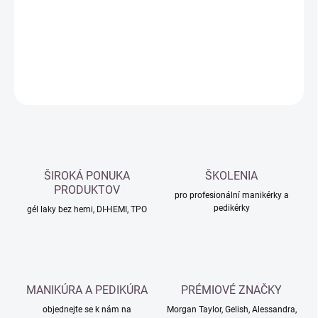
−
+
Přidat do košíku
DETAILNÍ INFORMACE
ZEPTAT SE
HLÍDAT
ŠIROKÁ PONUKA
ŠKOLENIA
PRODUKTOV
pro profesionální manikérky a
pedikérky
gél laky bez hemi, DI-HEMI, TPO
MANIKÚRA A PEDIKÚRA
PRÉMIOVÉ ZNAČKY
objednejte se k nám na
Morgan Taylor, Gelish, Alessandra,