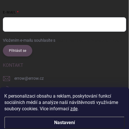
E-MAIL
Vložením e-mailu souhlasíte s
podmínkami ochrany osobních údajů
Přihlásit se
KONTAKT
errow
@
errow.cz
+421 911 479 761
K personalizaci obsahu a reklam, poskytování funkcí
explore/locations/957228892/
sociálních médií a analýze naší návštěvnosti využíváme
soubory cookies. Více informací
zde
.
Nastavení