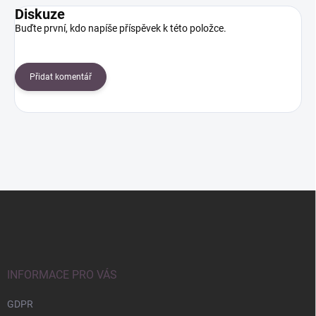
Diskuze
Buďte první, kdo napíše příspěvek k této položce.
Přidat komentář
Z
á
p
a
t
í
INFORMACE PRO VÁS
GDPR