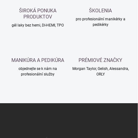
a
c
ŠIROKÁ PONUKA
ŠKOLENIA
í
PRODUKTOV
p
pro profesionální manikérky a
pedikérky
r
gél laky bez hemi, DI-HEMI, TPO
v
k
y
v
ý
MANIKÚRA A PEDIKÚRA
PRÉMIOVÉ ZNAČKY
p
i
objednejte se k nám na
Morgan Taylor, Gelish, Alessandra,
s
profesionální služby
ORLY
u
Z
á
p
a
t