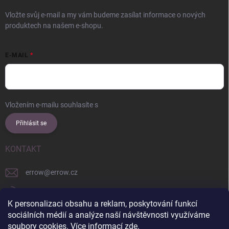
Vložte svůj e-mail a my vám budeme zasílat informace o nových
produktech na našem e-shopu.
E-MAIL
Vložením e-mailu souhlasíte s
podmínkami ochrany osobních údajů
Přihlásit se
KONTAKT
errow
@
errow.cz
+421 911 479 761
K personalizaci obsahu a reklam, poskytování funkcí
explore/locations/957228892/
sociálních médií a analýze naší návštěvnosti využíváme
soubory cookies. Více informací
zde
.