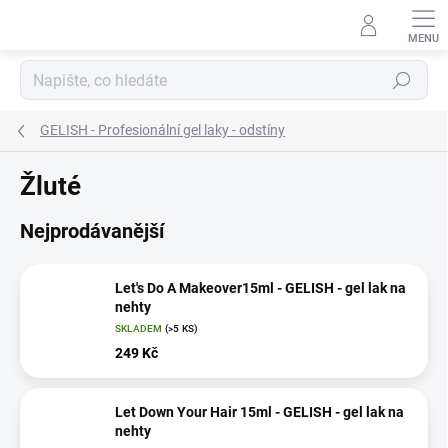
Přejít
na
obsah
Hledat
GELISH - Profesionální gel laky - odstíny
Žluté
Nejprodávanější
Let's Do A Makeover15ml - GELISH - gel lak na
nehty
SKLADEM
(>5 KS)
249 Kč
Let Down Your Hair 15ml - GELISH - gel lak na
nehty