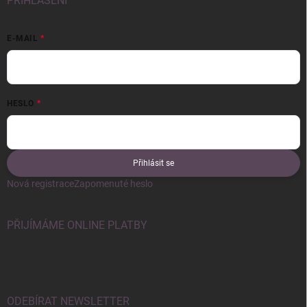
PŘIHLÁŠENÍ
E-MAIL
HESLO
Přihlásit se
Nová registrace
Zapomenuté heslo
PŘIJÍMÁME ONLINE PLATBY
ODEBÍRAT NEWSLETTER