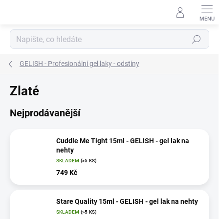
Přejít
na
obsah
Hledat
GELISH - Profesionální gel laky - odstíny
Zlaté
Nejprodávanější
Cuddle Me Tight 15ml - GELISH - gel lak na
nehty
SKLADEM
(>5 KS)
749 Kč
Stare Quality 15ml - GELISH - gel lak na nehty
SKLADEM
(>5 KS)