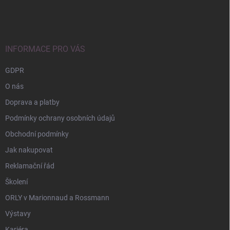
á
p
a
t
í
INFORMACE PRO VÁS
GDPR
O nás
Doprava a platby
Podmínky ochrany osobních údajů
Obchodní podmínky
Jak nakupovat
Reklamační řád
Školení
ORLY v Marionnaud a Rossmann
Výstavy
Kariéra