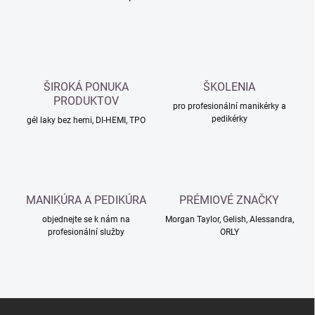
O
v
l
á
d
a
c
ŠIROKÁ PONUKA
ŠKOLENIA
í
PRODUKTOV
p
pro profesionální manikérky a
pedikérky
r
gél laky bez hemi, DI-HEMI, TPO
v
k
y
v
ý
MANIKÚRA A PEDIKÚRA
PRÉMIOVÉ ZNAČKY
p
i
objednejte se k nám na
Morgan Taylor, Gelish, Alessandra,
s
profesionální služby
ORLY
u
Z