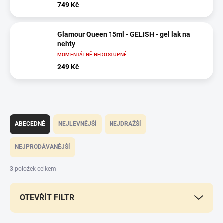
749 Kč
Glamour Queen 15ml - GELISH - gel lak na
nehty
MOMENTÁLNĚ NEDOSTUPNÉ
249 Kč
Ř
a
ABECEDNĚ
NEJLEVNĚJŠÍ
NEJDRAŽŠÍ
z
e
NEJPRODÁVANĚJŠÍ
n
í
3
položek celkem
p
r
OTEVŘÍT FILTR
o
d
u