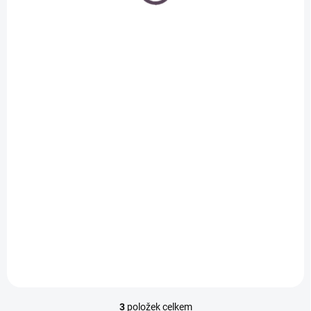
SKLADEM
(>5 KS)
Stare Quality 15ml -
GELISH - gel lak na
nehty
749 Kč
Do košíku
3
položek celkem