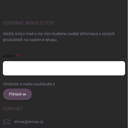
ODEBÍRAT NEWSLETTER
Vložte svůj e-mail a my vám budeme zasílat informace o nových
produktech na našem e-shopu.
E-MAIL
Vložením e-mailu souhlasíte s
podmínkami ochrany osobních údajů
Přihlásit se
KONTAKT
errow
@
errow.cz