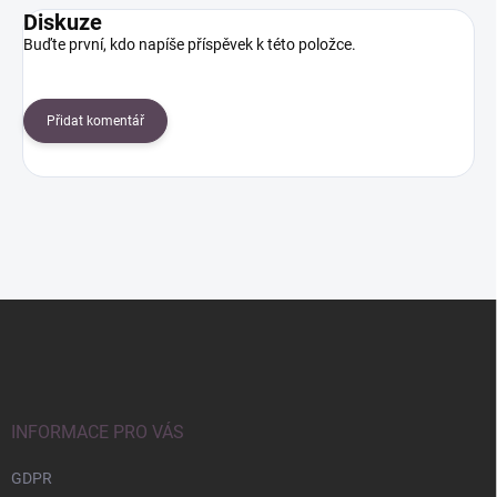
Diskuze
Buďte první, kdo napíše příspěvek k této položce.
Přidat komentář
Z
á
p
a
t
í
INFORMACE PRO VÁS
GDPR