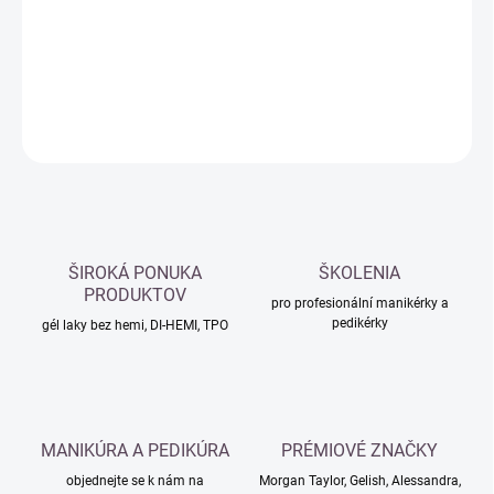
−
+
Přidat do košíku
DETAILNÍ INFORMACE
ZEPTAT SE
HLÍDAT
ŠIROKÁ PONUKA
ŠKOLENIA
PRODUKTOV
pro profesionální manikérky a
pedikérky
gél laky bez hemi, DI-HEMI, TPO
MANIKÚRA A PEDIKÚRA
PRÉMIOVÉ ZNAČKY
objednejte se k nám na
Morgan Taylor, Gelish, Alessandra,