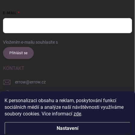
E-MAIL
Vložením e-mailu souhlasíte s
podmínkami ochrany osobních údajů
Přihlásit se
KONTAKT
errow
@
errow.cz
+421 911 479 761
K personalizaci obsahu a reklam, poskytování funkcí
explore/locations/957228892/
sociálních médií a analýze naší návštěvnosti využíváme
soubory cookies. Více informací
zde
.
Nastavení