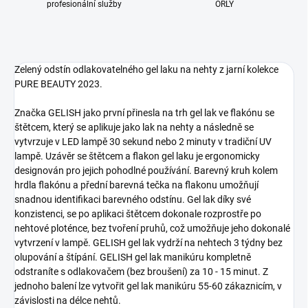
profesionální služby
ORLY
Zelený odstín odlakovatelného gel laku na nehty z jarní kolekce
PURE BEAUTY 2023.
Značka GELISH jako první přinesla na trh gel lak ve flakónu se
štětcem, který se aplikuje jako lak na nehty a následně se
vytvrzuje v LED lampě 30 sekund nebo 2 minuty v tradiční UV
lampě. Uzávěr se štětcem a flakon gel laku je ergonomicky
designován pro jejich pohodlné používání. Barevný kruh kolem
hrdla flakónu a přední barevná tečka na flakonu umožňují
snadnou identifikaci barevného odstínu. Gel lak díky své
konzistenci, se po aplikaci štětcem dokonale rozprostře po
nehtové ploténce, bez tvoření pruhů, což umožňuje jeho dokonalé
vytvrzení v lampě. GELISH gel lak vydrží na nehtech 3 týdny bez
olupování a štípání. GELISH gel lak manikúru kompletně
odstraníte s odlakovačem (bez broušení) za 10 - 15 minut. Z
jednoho balení lze vytvořit gel lak manikúru 55-60 zákaznicím, v
závislosti na délce nehtů.