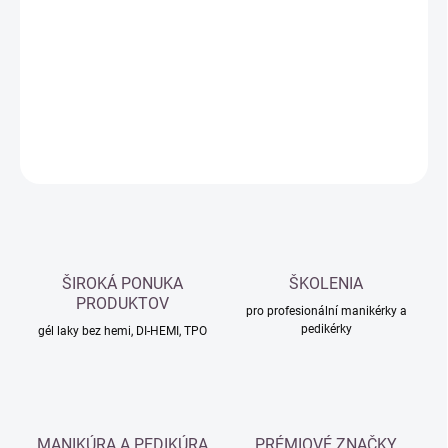
cena:
−
+
Přidat do košíku
DETAILNÍ INFORMACE
ZEPTAT SE
HLÍDAT
ŠIROKÁ PONUKA
ŠKOLENIA
PRODUKTOV
pro profesionální manikérky a
pedikérky
gél laky bez hemi, DI-HEMI, TPO
MANIKÚRA A PEDIKÚRA
PRÉMIOVÉ ZNAČKY