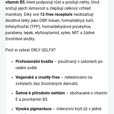
vitamín B5
, které podporují růst a posilují nehty, čímž
snižují jejich lámavost a zlepšují celkový vzhled
manikúry. Díky své
12-free receptuře
neobsahují
škodlivé látky jako DBP, toluen, formaldehyd, kafr,
trifenylfosfát (TPP), formaldehydové pryskyřice,
parabeny, lepek, etyltosylamid, xylen, MIT a žádné
živočišné složky.
Proč si vybrat ORLY GELFX?
Profesionální kvalita
– používaný v salonech po
celém světě.
Veganské a cruelty-free
– netestováno na
zvířatech, bez živočišných derivátů.
Šetrné k přírodním nehtům
– obohacené o vitamín
E a provitamín B5.
Vysoká pigmentace
– intenzivní krytí již v jedné