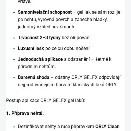
vrstvě.
Samonivelační schopnost
– gel lak se sám rozlije
po nehtu, vyrovná povrch a zanechá hladký,
jednotný vzhled bez šmouh.
Trvácnost
2–3 týdny
bez olupování.
Luxusní lesk
po celou dobu nošení.
Jednoduchá aplikace
a odstranění – šetrné k
přírodním nehtům.
Barevná shoda
– odstíny ORLY GELFX odpovídají
nejprodávanějším barvám klasických laků ORLY.
Postup aplikace ORLY GELFX gel lak
ů
:
1. Příprava nehtů:
Dezinfikovat nehty a ruce přípravkem
ORLY
Clean