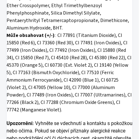
Ether Crosspolymer, Ethyl Trimethylbenzoyl
Phenylphosphinate, Silica Dimethyl Silylate,
Pentaerythrityl Tetramercaptopropionate, Dimethicone,
Aluminum Hydroxide, BHT.
Může obsahovat (+/-)
: CI 77891 (Titanium Dioxide), CI
15850 (Red 6), CI 73360 (Red 30), CI 77491 (Iron Oxides), CI
77499 (Iron Oxides), CI 77492 (Iron Oxides), CI 15880 (Red
34), CI 15850 (Red 7), CI 45410 (Red 28), CI 45380 (Red 22), CI
45370 (Orange 5), CI 60730 (Ext. Violet 2), CI 19140 (Yellow
5), CI 77163 (Bismuth Oxychloride), CI 77510 (Ferric
Ammonium Ferrocyanide), CI 42090 (Blue 1), CI 60725
(Violet 2), CI 47005 (Yellow 10), CI 77000 (Aluminum
Powder), CI 77489 (Iron Oxides), CI 77007 (Ultramarines), CI
77266 (Black 2), CI 77288 (Chromium Oxide Greens), CI
77742 (Manganese Violet).
Upozornění:
Vyhněte se vdechnutí a kontaktu s pokožkou
nebo očima. Pokud se objeví příznaky alergické reakce
nebo podráždění očí či dýchacích cest, okamžitě přerušte