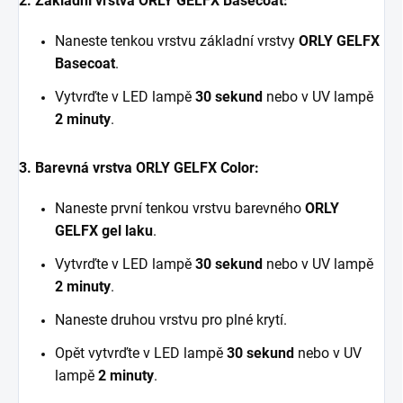
2. Základní vrstva ORLY GELFX Basecoat:
Naneste tenkou vrstvu základní vrstvy
ORLY GELFX
Basecoat
.
Vytvrďte v LED lampě
30 sekund
nebo v UV lampě
2 minuty
.
3. Barevná vrstva ORLY GELFX Color:
Naneste první tenkou vrstvu barevného
ORLY
GELFX gel laku
.
Vytvrďte v LED lampě
30 sekund
nebo v UV lampě
2 minuty
.
Naneste druhou vrstvu pro plné krytí.
Opět vytvrďte v LED lampě
30 sekund
nebo v UV
lampě
2 minuty
.