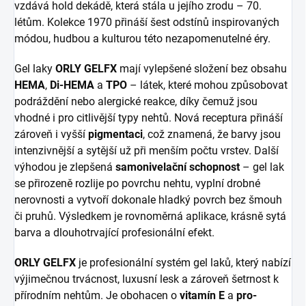
vzdává hold dekádě, která stála u jejího zrodu – 70.
létům. Kolekce 1970 přináší šest odstínů inspirovaných
módou, hudbou a kulturou této nezapomenutelné éry.
Gel laky
ORLY GELFX
mají vylepšené složení bez obsahu
HEMA
,
Di-HEMA
a
TPO
– látek, které mohou způsobovat
podráždění nebo alergické reakce, díky čemuž jsou
vhodné i pro citlivější typy nehtů. Nová receptura přináší
zároveň i vyšší
pigmentaci
, což znamená, že barvy jsou
intenzivnější a sytější už při menším počtu vrstev. Další
výhodou je zlepšená
samonivelační schopnost
– gel lak
se přirozeně rozlije po povrchu nehtu, vyplní drobné
nerovnosti a vytvoří dokonale hladký povrch bez šmouh
či pruhů. Výsledkem je rovnoměrná aplikace, krásně sytá
barva a dlouhotrvající profesionální efekt.
ORLY GELFX
je profesionální systém gel laků, který nabízí
výjimečnou trvácnost, luxusní lesk a zároveň šetrnost k
přírodním nehtům. Je obohacen o
vitamín E
a
pro-