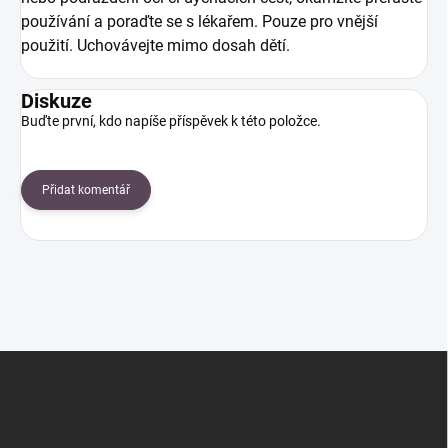
používání a poraďte se s lékařem. Pouze pro vnější
použití. Uchovávejte mimo dosah dětí.
Diskuze
Buďte první, kdo napíše příspěvek k této položce.
Přidat komentář
Z
á
p
a