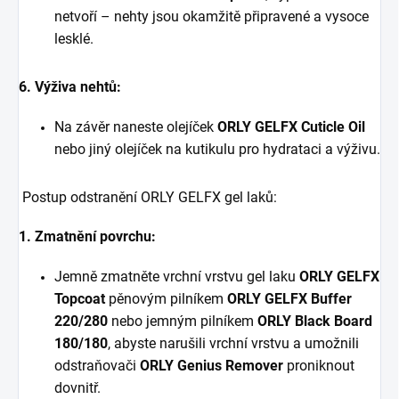
netvoří – nehty jsou okamžitě připravené a vysoce
lesklé.
6. Výživa nehtů:
Na závěr naneste olejíček
ORLY GELFX Cuticle Oil
nebo jiný olejíček na kutikulu pro hydrataci a výživu.
Postup odstranění ORLY GELFX gel laků:
1. Zmatnění povrchu:
Jemně zmatněte vrchní vrstvu gel laku
ORLY GELFX
Topcoat
pěnovým pilníkem
ORLY GELFX Buffer
220/280
nebo jemným pilníkem
ORLY Black Board
180/180
, abyste narušili vrchní vrstvu a umožnili
odstraňovači
ORLY Genius Remover
proniknout
dovnitř.