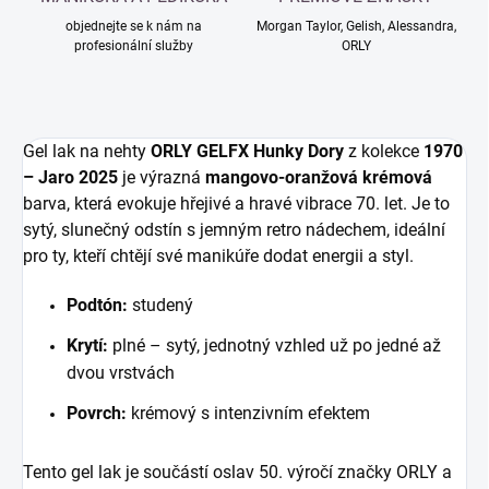
objednejte se k nám na
Morgan Taylor, Gelish, Alessandra,
profesionální služby
ORLY
Gel lak na nehty
ORLY GELFX Hunky Dory
z kolekce
1970
– Jaro 2025
je výrazná
mangovo-oranžová krémová
barva, která evokuje hřejivé a hravé vibrace 70. let. Je to
sytý, slunečný odstín s jemným retro nádechem, ideální
pro ty, kteří chtějí své manikúře dodat energii a styl.
Podtón:
studený
Krytí:
plné – sytý, jednotný vzhled už po jedné až
dvou vrstvách
Povrch:
krémový s intenzivním efektem
Tento gel lak je součástí oslav 50. výročí značky ORLY a