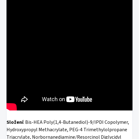
Složení
: Bis-HEA Poly(1,4-Butanediol)-9/IPDI Copolymer,
Hydroxypropyl Methacrylate, PEG-4 Trimethylolpropane
Triacrylate, Norbornanediamine/Resorcinol Diglycidyl