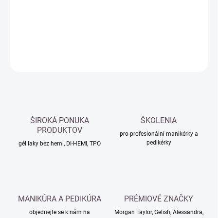
−
+
Přidat do košíku
DETAILNÍ INFORMACE
ZEPTAT SE
HLÍDAT
ŠIROKÁ PONUKA
ŠKOLENIA
PRODUKTOV
pro profesionální manikérky a
pedikérky
gél laky bez hemi, DI-HEMI, TPO
MANIKÚRA A PEDIKÚRA
PRÉMIOVÉ ZNAČKY
objednejte se k nám na
Morgan Taylor, Gelish, Alessandra,