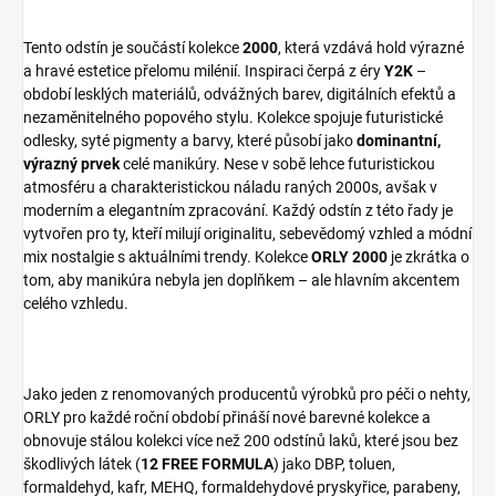
Tento odstín je součástí kolekce
2000
, která vzdává hold výrazné
a hravé estetice přelomu milénií. Inspiraci čerpá z éry
Y2K
–
období lesklých materiálů, odvážných barev, digitálních efektů a
nezaměnitelného popového stylu. Kolekce spojuje futuristické
odlesky, syté pigmenty a barvy, které působí jako
dominantní,
výrazný prvek
celé manikúry. Nese v sobě lehce futuristickou
atmosféru a charakteristickou náladu raných 2000s, avšak v
moderním a elegantním zpracování. Každý odstín z této řady je
vytvořen pro ty, kteří milují originalitu, sebevědomý vzhled a módní
mix nostalgie s aktuálními trendy. Kolekce
ORLY 2000
je zkrátka o
tom, aby manikúra nebyla jen doplňkem – ale hlavním akcentem
celého vzhledu.
Jako jeden z renomovaných producentů výrobků pro péči o nehty,
ORLY pro každé roční období přináší nové barevné kolekce a
obnovuje stálou kolekci více než 200 odstínů laků, které jsou bez
škodlivých látek (
12 FREE FORMULA
) jako DBP, toluen,
formaldehyd, kafr, MEHQ, formaldehydové pryskyřice, parabeny,