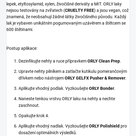
lepek, etyltosylamid, xylen, živočišné deriváty a MIT. ORLY laky
nejsou testovány na zvířatech (
CRUELTY FREE
) a jsou vegan, což
znamená, že neobsahují žádné látky živočišného původu. Každý
lak je vybaven unikátním pogumovaným uzávěrem a štětcem se
600 štětinami.
Postup aplikace:
Dezinfikujte nehty a ruce přípravkem
ORLY Clean Prep
.
Upravte nehty pilníkem a zatlačte kutikulu pomerančovým
dřívkem nebo nástrojem
ORLY GELFX Pusher & Remover
.
Aplikujte vhodný podlak. Vyzkoušejte
ORLY Bonder
.
Naneste tenkou vrstvu ORLY laku na nehty a nechte
zaschnout.
Opakujte krok 4.
Aplikujte vhodný nadlak. Vyzkoušejte
ORLY Polishield
pro
dosažení optimálních výsledků.