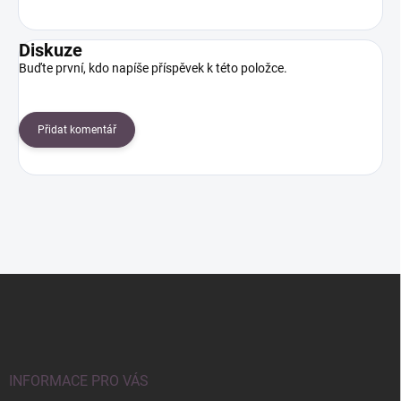
Diskuze
Buďte první, kdo napíše příspěvek k této položce.
Přidat komentář
Z
á
p
a
t
í
INFORMACE PRO VÁS