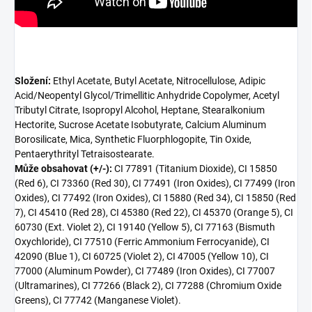
Složení:
Ethyl Acetate, Butyl Acetate, Nitrocellulose, Adipic
Acid/Neopentyl Glycol/Trimellitic Anhydride Copolymer, Acetyl
Tributyl Citrate, Isopropyl Alcohol, Heptane, Stearalkonium
Hectorite, Sucrose Acetate Isobutyrate, Calcium Aluminum
Borosilicate, Mica, Synthetic Fluorphlogopite, Tin Oxide,
Pentaerythrityl Tetraisostearate.
Může obsahovat (+/-):
CI 77891 (Titanium Dioxide), CI 15850
(Red 6), CI 73360 (Red 30), CI 77491 (Iron Oxides), CI 77499 (Iron
Oxides), CI 77492 (Iron Oxides), CI 15880 (Red 34), CI 15850 (Red
7), CI 45410 (Red 28), CI 45380 (Red 22), CI 45370 (Orange 5), CI
60730 (Ext. Violet 2), CI 19140 (Yellow 5), CI 77163 (Bismuth
Oxychloride), CI 77510 (Ferric Ammonium Ferrocyanide), CI
42090 (Blue 1), CI 60725 (Violet 2), CI 47005 (Yellow 10), CI
77000 (Aluminum Powder), CI 77489 (Iron Oxides), CI 77007
(Ultramarines), CI 77266 (Black 2), CI 77288 (Chromium Oxide
Greens), CI 77742 (Manganese Violet).