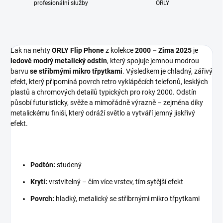
profesionální služby
ORLY
Lak na nehty
ORLY Flip Phone
z kolekce
2000 – Zima 2025
je
ledově modrý metalický odstín
, který spojuje jemnou modrou
barvu
se stříbrnými mikro třpytkami
. Výsledkem je chladný, zářivý
efekt, který připomíná povrch retro vyklápěcích telefonů, lesklých
plastů a chromových detailů typických pro roky 2000. Odstín
působí futuristicky, svěže a mimořádně výrazně – zejména díky
metalickému finiši, který odráží světlo a vytváří jemný jiskřivý
efekt.
Podtón:
studený
Krytí:
vrstvitelný – čím více vrstev, tím sytější efekt
Povrch:
hladký, metalický se stříbrnými mikro třpytkami