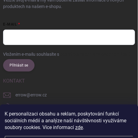
Vložte svůj e-mail a my vám budeme zasílat informace o nových
produktech na našem e-shopu.
E-MAIL
Vložením e-mailu souhlasíte s
podmínkami ochrany osobních údajů
Přihlásit se
KONTAKT
errow
@
errow.cz
+421 911 479 761
K personalizaci obsahu a reklam, poskytování funkcí
explore/locations/957228892/
sociálních médií a analýze naší návštěvnosti využíváme
soubory cookies. Více informací
zde
.