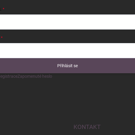
L
Přihlásit se
egistrace
Zapomenuté heslo
KONTAKT