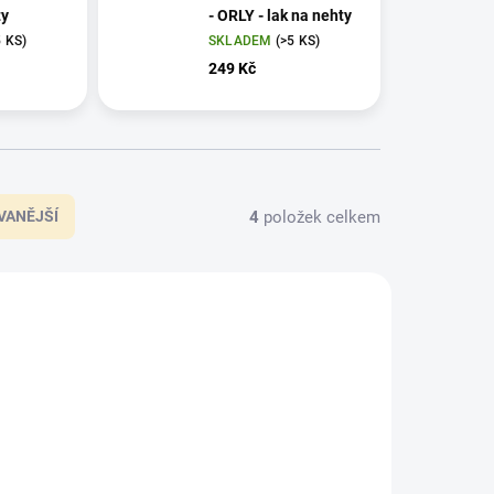
ty
- ORLY - lak na nehty
5 KS)
SKLADEM
(>5 KS)
249 Kč
4
položek celkem
VANĚJŠÍ
2020028
2020021