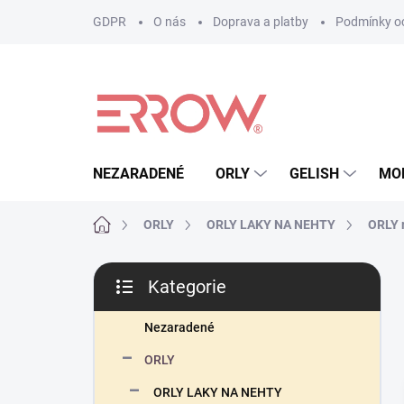
Přejít
GDPR
O nás
Doprava a platby
Podmínky oc
na
obsah
NEZARADENÉ
ORLY
GELISH
MO
Domů
ORLY
ORLY LAKY NA NEHTY
ORLY r
P
Kategorie
o
Přeskočit
s
kategorie
t
Nezaradené
r
ORLY
a
n
ORLY LAKY NA NEHTY