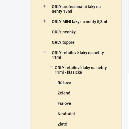
n
ORLY profesionální laky na
í
nehty 18ml
p
a
ORLY MINI laky na nehty 5,3ml
n
ORLY neonky
e
l
ORLY toppre
ORLY retailové laky na nehty
11ml
ORLY retailové laky na nehty
11ml - klasické
Růžové
Zelené
Fialové
Neutrální
Zlaté