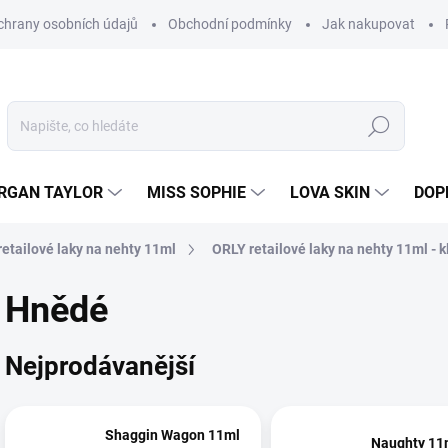
hrany osobních údajů
Obchodní podmínky
Jak nakupovat
Hledat
RGAN TAYLOR
MISS SOPHIE
LOVA SKIN
DOP
etailové laky na nehty 11ml
ORLY retailové laky na nehty 11ml - k
Hnědé
Nejprodávanější
Shaggin Wagon 11ml
Naughty 11