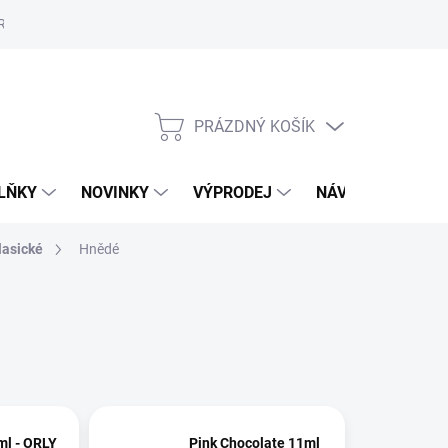
Reklamační řád
Školení
ORLY v Marionnaud a Rossmann
Vý
PRÁZDNÝ KOŠÍK
NÁKUPNÍ
KOŠÍK
LŇKY
NOVINKY
VÝPRODEJ
NÁVODY
MAL
lasické
Hnědé
ml - ORLY
Pink Chocolate 11ml