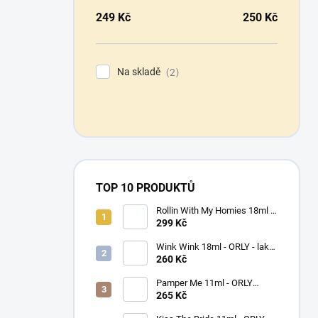
249
Kč
250
Kč
Na skladě
2
TOP 10 PRODUKTŮ
Rollin With My Homies 18ml -
ORLY - lak na nehty
299 Kč
Wink Wink 18ml - ORLY - lak
na nehty
260 Kč
Pamper Me 11ml - ORLY
BREATHABLE - ošetřující lak
265 Kč
na nehty