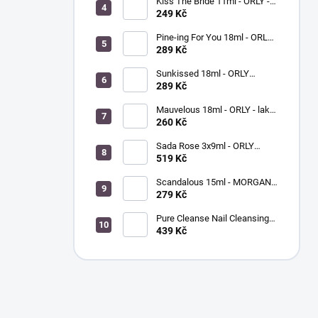
Kiss The Bride 11ml - ORLY -
lak na nehty
249 Kč
Pine-ing For You 18ml - ORLY
BREATHABLE - ošetřující
289 Kč
barevný lak na nehty
Sunkissed 18ml - ORLY
BREATHABLE - ošetřující
289 Kč
barevný lak na nehty
Mauvelous 18ml - ORLY - lak
na nehty
260 Kč
Sada Rose 3x9ml - ORLY
FRENCH MANICURE - sada
519 Kč
laků na nehty
Scandalous 15ml - MORGAN
TAYLOR - lak na nehty
279 Kč
Pure Cleanse Nail Cleansing
Spray 120ml - MORGAN
439 Kč
TAYLOR - čistič nehtů a
nástrojů