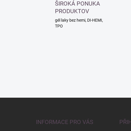
ŠIROKÁ PONUKA
PRODUKTOV
gél laky bez hemi, DI-HEMI,
TPO
Z
á
p
a
INFORMACE PRO VÁS
PŘI
t