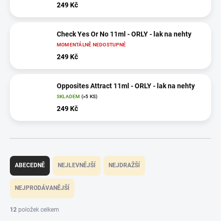
249 Kč
Check Yes Or No 11ml - ORLY - lak na nehty
MOMENTÁLNĚ NEDOSTUPNÉ
249 Kč
Opposites Attract 11ml - ORLY - lak na nehty
SKLADEM
(>5 KS)
249 Kč
Ř
a
ABECEDNĚ
NEJLEVNĚJŠÍ
NEJDRAŽŠÍ
z
e
NEJPRODÁVANĚJŠÍ
n
í
12
položek celkem
p