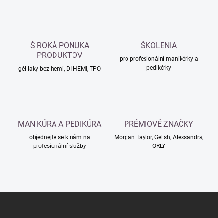
l
á
d
a
c
ŠIROKÁ PONUKA
ŠKOLENIA
í
PRODUKTOV
p
pro profesionální manikérky a
pedikérky
r
gél laky bez hemi, DI-HEMI, TPO
v
k
y
v
ý
MANIKÚRA A PEDIKÚRA
PRÉMIOVÉ ZNAČKY
p
i
objednejte se k nám na
Morgan Taylor, Gelish, Alessandra,
s
profesionální služby
ORLY
u
Z
á
p