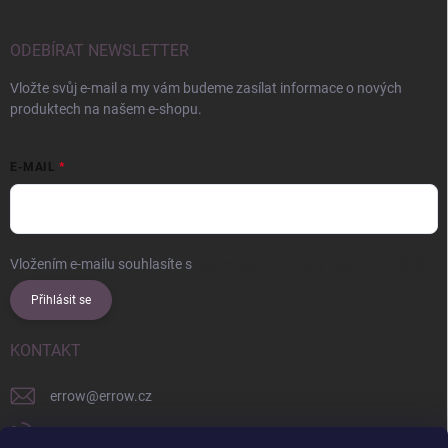
ODEBÍRAT NEWSLETTER
Vložte svůj e-mail a my vám budeme zasílat informace o nových
produktech na našem e-shopu.
E-MAIL
Vložením e-mailu souhlasíte s
podmínkami ochrany osobních údajů
Přihlásit se
KONTAKT
errow
@
errow.cz
+421 911 479 761