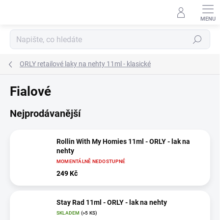
Přejít
na
obsah
Hledat
ORLY retailové laky na nehty 11ml - klasické
Fialové
Nejprodávanější
Rollin With My Homies 11ml - ORLY - lak na
nehty
MOMENTÁLNĚ NEDOSTUPNÉ
249 Kč
Stay Rad 11ml - ORLY - lak na nehty
SKLADEM
(>5 KS)