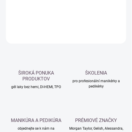
−
+
Přidat do košíku
DETAILNÍ INFORMACE
ZEPTAT SE
HLÍDAT
ŠIROKÁ PONUKA
ŠKOLENIA
PRODUKTOV
pro profesionální manikérky a
pedikérky
gél laky bez hemi, DI-HEMI, TPO
MANIKÚRA A PEDIKÚRA
PRÉMIOVÉ ZNAČKY
objednejte se k nám na
Morgan Taylor, Gelish, Alessandra,