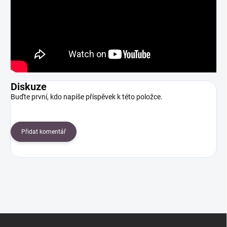
Diskuze
Buďte první, kdo napíše příspěvek k této položce.
Přidat komentář
Z