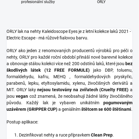
profesionální služby
ORLY
ORLY lak na nehty Kaleidoscope Eyes je z letní kolekce laků 2021 -
Electric Escape - má růžově fialovou barvu.
ORLY ako jeden z renomovaných producentů výrobků pro péči o
nehty, ORLY pro každé roční období přináší nové barevné kolekce
a obnovuje stálou kolekci více než 200 odstínů laků, které jsou
bez
škodlivých látek (12 FREE FORMULE)
jako DBP, toluenu,
formaldehydu, kafru, MEHQ , formaldehydových pryskyřic,
parabenů, lepku, etyltosylamidu, xylenu, živočišných derivátů a
MIT. ORLY laky
nejsou testovány na zvířatech (Cruelty FREE)
a
jsou
vegan
což znamená, že neobsahují žádné látky živočišného
původu. Každý lak je vybaven unikátním
pogumovaným
uzávěrem (GRIPPER CUP)
a geniálním
štětcem se 600 štětinami
.
Postup aplikace:
Dezinfikovat nehty a ruce přípravkem
Clean Prep
.