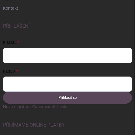
Kontakt
PŘIHLÁŠENÍ
E-MAIL
HESLO
Přihlásit se
Nová registrace
Zapomenuté heslo
PŘIJÍMÁME ONLINE PLATBY