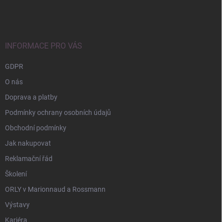
á
p
a
t
í
INFORMACE PRO VÁS
GDPR
O nás
Doprava a platby
Podmínky ochrany osobních údajů
Obchodní podmínky
Jak nakupovat
Reklamační řád
Školení
ORLY v Marionnaud a Rossmann
Výstavy
Kariéra