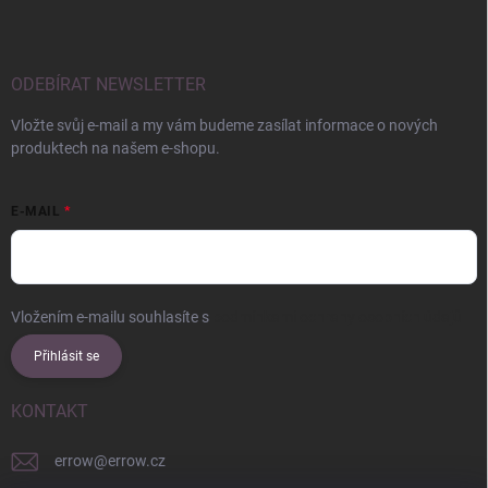
ODEBÍRAT NEWSLETTER
Vložte svůj e-mail a my vám budeme zasílat informace o nových
produktech na našem e-shopu.
E-MAIL
Vložením e-mailu souhlasíte s
podmínkami ochrany osobních údajů
Přihlásit se
KONTAKT
errow
@
errow.cz