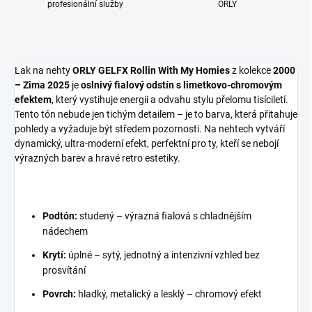
profesionální služby
ORLY
Lak na nehty
ORLY GELFX Rollin With My Homies
z kolekce
2000
– Zima 2025
je
oslnivý fialový odstín s limetkovo-chromovým
efektem
, který vystihuje energii a odvahu stylu přelomu tisíciletí.
Tento tón nebude jen tichým detailem – je to barva, která přitahuje
pohledy a vyžaduje být středem pozornosti. Na nehtech vytváří
dynamický, ultra-moderní efekt, perfektní pro ty, kteří se nebojí
výrazných barev a hravé retro estetiky.
Podtón:
studený – výrazná fialová s chladnějším
nádechem
Krytí:
úplné – sytý, jednotný a intenzivní vzhled bez
prosvítání
Povrch:
hladký, metalický a lesklý – chromový efekt