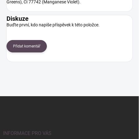
Greens), CI 77742 (Manganese Violet).
Diskuze
Buďte první, kdo napíše příspěvek k této položce.
Přidat komentář
Z
á
p
a
t
í
INFORMACE PRO VÁS