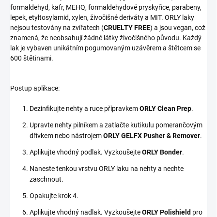
formaldehyd, kafr, MEHQ, formaldehydové pryskyřice, parabeny,
lepek, etyltosylamid, xylen, živočišné deriváty a MIT. ORLY laky
nejsou testovány na zvířatech (
CRUELTY FREE
) a jsou vegan, což
znamená, že neobsahují žádné látky živočišného původu. Každý
lak je vybaven unikátním pogumovaným uzávěrem a štětcem se
600 štětinami.
Postup aplikace:
Dezinfikujte nehty a ruce přípravkem
ORLY Clean Prep
.
Upravte nehty pilníkem a zatlačte kutikulu pomerančovým
dřívkem nebo nástrojem
ORLY GELFX Pusher & Remover
.
Aplikujte vhodný podlak. Vyzkoušejte
ORLY Bonder
.
Naneste tenkou vrstvu ORLY laku na nehty a nechte
zaschnout.
Opakujte krok 4.
Aplikujte vhodný nadlak. Vyzkoušejte
ORLY Polishield
pro