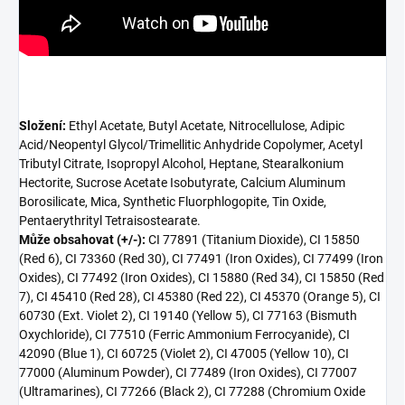
Složení:
Ethyl Acetate, Butyl Acetate, Nitrocellulose, Adipic
Acid/Neopentyl Glycol/Trimellitic Anhydride Copolymer, Acetyl
Tributyl Citrate, Isopropyl Alcohol, Heptane, Stearalkonium
Hectorite, Sucrose Acetate Isobutyrate, Calcium Aluminum
Borosilicate, Mica, Synthetic Fluorphlogopite, Tin Oxide,
Pentaerythrityl Tetraisostearate.
Může obsahovat (+/-):
CI 77891 (Titanium Dioxide), CI 15850
(Red 6), CI 73360 (Red 30), CI 77491 (Iron Oxides), CI 77499 (Iron
Oxides), CI 77492 (Iron Oxides), CI 15880 (Red 34), CI 15850 (Red
7), CI 45410 (Red 28), CI 45380 (Red 22), CI 45370 (Orange 5), CI
60730 (Ext. Violet 2), CI 19140 (Yellow 5), CI 77163 (Bismuth
Oxychloride), CI 77510 (Ferric Ammonium Ferrocyanide), CI
42090 (Blue 1), CI 60725 (Violet 2), CI 47005 (Yellow 10), CI
77000 (Aluminum Powder), CI 77489 (Iron Oxides), CI 77007
(Ultramarines), CI 77266 (Black 2), CI 77288 (Chromium Oxide