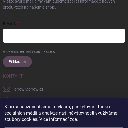
Vložte svůj e-mail a my vám budeme zasílat informace o nových
produktech na našem e-shopu.
E-MAIL
Vložením e-mailu souhlasíte s
podmínkami ochrany osobních údajů
Přihlásit se
KONTAKT
errow
@
errow.cz
+421 911 479 761
K personalizaci obsahu a reklam, poskytování funkcí
explore/locations/957228892/
sociálních médií a analýze naší návštěvnosti využíváme
soubory cookies. Více informací
zde
.