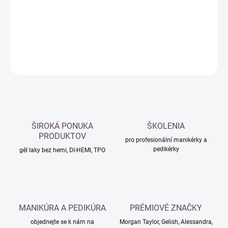
−
+
Přidat do košíku
DETAILNÍ INFORMACE
ZEPTAT SE
HLÍDAT
ŠIROKÁ PONUKA
ŠKOLENIA
PRODUKTOV
pro profesionální manikérky a
pedikérky
gél laky bez hemi, DI-HEMI, TPO
MANIKÚRA A PEDIKÚRA
PRÉMIOVÉ ZNAČKY
objednejte se k nám na
Morgan Taylor, Gelish, Alessandra,