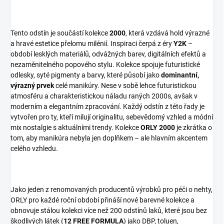
Tento odstín je součástí kolekce
2000
, která vzdává hold výrazné
a hravé estetice přelomu milénií. Inspiraci čerpá z éry
Y2K
–
období lesklých materiálů, odvážných barev, digitálních efektů a
nezaměnitelného popového stylu. Kolekce spojuje futuristické
odlesky, syté pigmenty a barvy, které působí jako
dominantní,
výrazný prvek
celé manikúry. Nese v sobě lehce futuristickou
atmosféru a charakteristickou náladu raných 2000s, avšak v
moderním a elegantním zpracování. Každý odstín z této řady je
vytvořen pro ty, kteří milují originalitu, sebevědomý vzhled a módní
mix nostalgie s aktuálními trendy. Kolekce
ORLY 2000
je zkrátka o
tom, aby manikúra nebyla jen doplňkem – ale hlavním akcentem
celého vzhledu.
Jako jeden z renomovaných producentů výrobků pro péči o nehty,
ORLY pro každé roční období přináší nové barevné kolekce a
obnovuje stálou kolekci více než 200 odstínů laků, které jsou bez
škodlivých látek (
12 FREE FORMULA
) jako DBP, toluen,