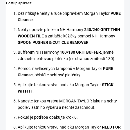
Postup aplikace:
Dezinfikujte nehty a ruce přípravkem Morgan Taylor
PURE
Cleanse
.
Nehty upravte pilníkem NH Harmony
240/240 GRIT THIN
WOODEN FILE
a zatlačte kůžičky pomocí NH Harmony
SPOON PUSHER & CUTICLE REMOVER
.
Bufferem NH Harmony
100/180 GRIT BUFFER
, jemně
zdrsněte nehtovou ploténku (se stranou zrnitosti 180).
Pomocí navlhčených tamponů v Morgan Taylor
PURE
Cleanse
, očistěte nehtové ploténky.
Aplikujte tenkou vrstvu podlaku Morgan Taylor
STICK
WITH IT
.
Naneste tenkou vrstvu MORGAN TAYLOR laku na nehty
podle vlastního výběru a nechte zaschnout.
Pokud je potřeba opakujte krok 6.
Aplikujte tenkou vrstvu nadlaku Morgan Taylor
NEED FOR