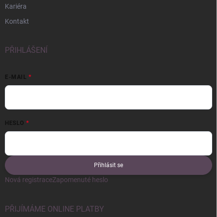
Kariéra
Kontakt
PŘIHLÁŠENÍ
E-MAIL
HESLO
Přihlásit se
Nová registrace
Zapomenuté heslo
PŘIJÍMÁME ONLINE PLATBY