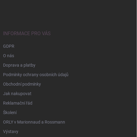
Z
á
p
a
t
í
INFORMACE PRO VÁS
GDPR
O nás
Doprava a platby
Podmínky ochrany osobních údajů
Obchodní podmínky
Jak nakupovat
Reklamační řád
Školení
ORLY v Marionnaud a Rossmann
Výstavy