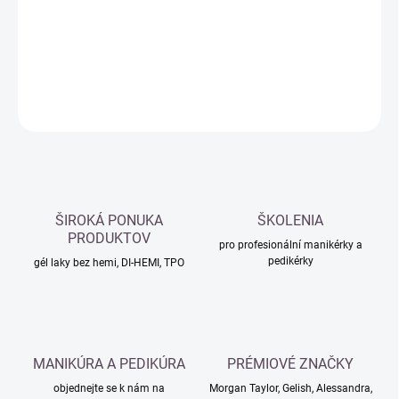
−
+
Přidat do košíku
DETAILNÍ INFORMACE
ZEPTAT SE
HLÍDAT
ŠIROKÁ PONUKA
ŠKOLENIA
PRODUKTOV
pro profesionální manikérky a
pedikérky
gél laky bez hemi, DI-HEMI, TPO
MANIKÚRA A PEDIKÚRA
PRÉMIOVÉ ZNAČKY
objednejte se k nám na
Morgan Taylor, Gelish, Alessandra,