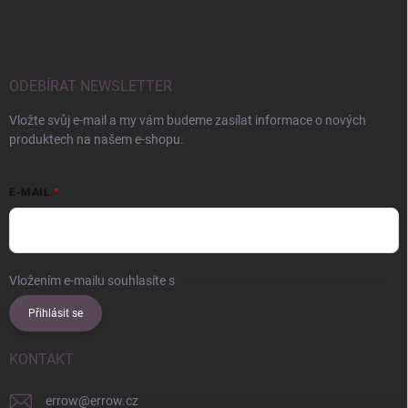
ODEBÍRAT NEWSLETTER
Vložte svůj e-mail a my vám budeme zasílat informace o nových
produktech na našem e-shopu.
E-MAIL
Vložením e-mailu souhlasíte s
podmínkami ochrany osobních údajů
Přihlásit se
KONTAKT
errow
@
errow.cz