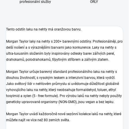
profesionální služby
ORLY
Tento odstín laku na nehty má oranžovou barvu.
Morgan Taylor laky na nehty s 200+ barevnými odstíny. Profesionálněji, pro
delší nošení a s výraznějšími barvami jako konkurence. Laky na nehty s
ultra-luxusním složením byly inspirovány odlesky barev zářivých perel,
drahokamů, polodrahokamů, třpytivým stříbrem a zářivým zlatem.
Morgan Taylor určuje barevný standard profesionálního laku na nehty s
dlouhou životností, s vysokým leskem a intenzivní barvou, která vydrží.
Jako světový lídr v nehtovém průmyslu si uvědomuje důležitost globálně
vyhovujícího laku na nehty, který neobsahuje formaldehyd, toluen, ethyl
tosylmid a xylen (5 - free formule). Pro výrobu laků na nehty nebyly použity
geneticky upravované organismy (NON-GMO), jsou vegan a bez lepku.
Morgan Taylor uvádí každoročně nové sezónní kolekce laků na nehty, které
můžete najít ve více než 80 zemích světa.