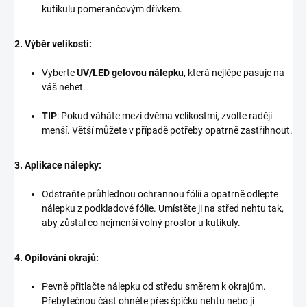
kutikulu pomerančovým dřívkem.
2. Výběr velikosti:
Vyberte
UV/LED gelovou nálepku
, která nejlépe pasuje na
váš nehet.
TIP
: Pokud váháte mezi dvěma velikostmi, zvolte raději
menší. Větší můžete v případě potřeby opatrně zastřihnout.
3. Aplikace nálepky:
Odstraňte průhlednou ochrannou fólii a opatrně odlepte
nálepku z podkladové fólie. Umístěte ji na střed nehtu tak,
aby zůstal co nejmenší volný prostor u kutikuly.
4. Opilování okrajů:
Pevně přitlačte nálepku od středu směrem k okrajům.
Přebytečnou část ohněte přes špičku nehtu nebo ji