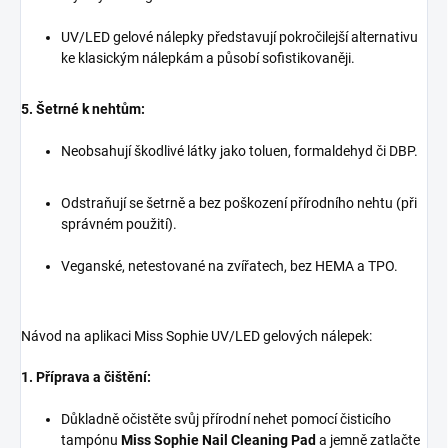
UV/LED gelové nálepky představují pokročilejší alternativu
ke klasickým nálepkám a působí sofistikovaněji.
5. Šetrné k nehtům:
Neobsahují škodlivé látky jako toluen, formaldehyd či DBP.
Odstraňují se šetrně a bez poškození přírodního nehtu (při
správném použití).
Veganské, netestované na zvířatech, bez HEMA a TPO.
Návod na aplikaci Miss Sophie UV/LED gelových nálepek:
1. Příprava a čištění:
Důkladně očistěte svůj přírodní nehet pomocí čisticího
tampónu
Miss Sophie Nail Cleaning Pad
a jemně zatlačte