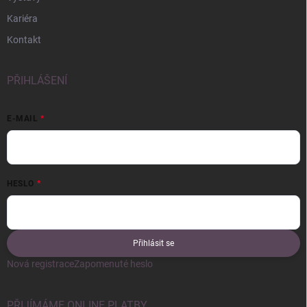
Kariéra
Kontakt
PŘIHLÁŠENÍ
E-MAIL
HESLO
Přihlásit se
Nová registrace
Zapomenuté heslo
PŘIJÍMÁME ONLINE PLATBY