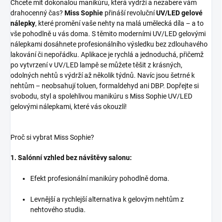
Chcete mít dokonalou manikúru, která vydrží a nezabere vám
drahocenný čas?
Miss Sophie
přináší revoluční
UV/LED gelové
nálepky
, které promění vaše nehty na malá umělecká díla – a to
vše pohodlně u vás doma. S těmito moderními UV/LED gelovými
nálepkami dosáhnete profesionálního výsledku bez zdlouhavého
lakování či nepořádku. Aplikace je rychlá a jednoduchá, přičemž
po vytvrzení v UV/LED lampě se můžete těšit z krásných,
odolných nehtů s výdrží až několik týdnů. Navíc jsou šetrné k
nehtům – neobsahují toluen, formaldehyd ani DBP. Dopřejte si
svobodu, styl a spolehlivou manikúru s Miss Sophie UV/LED
gelovými nálepkami, které vás okouzlí!
Proč si vybrat Miss Sophie?
1. Salónní vzhled bez návštěvy salonu:
Efekt profesionální manikúry pohodlně doma.
Levnější a rychlejší alternativa k gelovým nehtům z
nehtového studia.