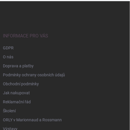
Z
á
p
a
t
í
INFORMACE PRO VÁS
GDPR
O nás
Doprava a platby
Podmínky ochrany osobních údajů
Obchodní podmínky
Jak nakupovat
Reklamační řád
Školení
ORLY v Marionnaud a Rossmann
Výstavy