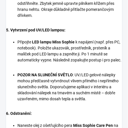
odstřihněte. Zbytek jemně upravte pilníkem křížem přes
hranu nehtu. Okraje důkladně přitlačte pomerančovým
dřívkem.
5. Vytvrzení pod UV/LED lampou:
Připojte
LED lampu Miss Sophie
k napájení (např. přes PC,
notebook). Položte ukazovák, prostředník, prsteník a
malíček pod LED lampu a zapněte ji. Po 1 minutě se
automaticky vypne. Následně zopakujte postup i pro palec.
POZOR NA SLUNEČNÍ SVĚTLO
: UV/LED gelové nálepky
mohou předčasně vytvrdnout vlivem přímého i nepřímého
slunečního světla. Doporučujeme aplikaci v interiéru a
skladování nálepek na tmavém a suchém místě – dobře
uzavřeném, mimo dosah tepla a světla.
6. Odstranění:
Naneste olej z ošetřujícího pera
Miss Sophie Care Pen
na