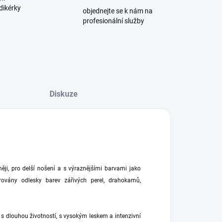
dikérky
objednejte se k nám na
profesionální služby
Diskuze
ji, pro delší nošení a s výraznějšími barvami jako
rovány odlesky barev zářivých perel, drahokamů,
s dlouhou životností, s vysokým leskem a intenzivní