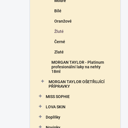
Modré
Bílé
Oranžové
Žluté
Černé
Zlaté
MORGAN TAYLOR - Platinum
profesionální laky na nehty
18ml
MORGAN TAYLOR OŠETŘUJÍCÍ
PŘÍPRAVKY
MISS SOPHIE
LOVA SKIN
Doplňky
Novinky