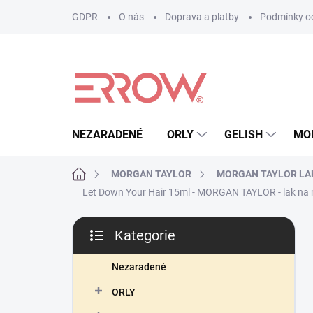
Přejít
GDPR
O nás
Doprava a platby
Podmínky oc
na
obsah
NEZARADENÉ
ORLY
GELISH
MO
Domů
MORGAN TAYLOR
MORGAN TAYLOR LA
Let Down Your Hair 15ml - MORGAN TAYLOR - lak na 
P
Kategorie
o
Přeskočit
s
kategorie
t
Nezaradené
r
ORLY
a