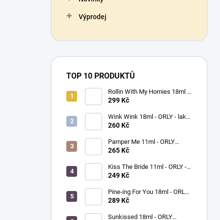
Výprodej
TOP 10 PRODUKTŮ
Rollin With My Homies 18ml -
ORLY - lak na nehty
299 Kč
Wink Wink 18ml - ORLY - lak
na nehty
260 Kč
Pamper Me 11ml - ORLY
BREATHABLE - ošetřující lak
265 Kč
na nehty
Kiss The Bride 11ml - ORLY -
lak na nehty
249 Kč
Pine-ing For You 18ml - ORLY
BREATHABLE - ošetřující
289 Kč
barevný lak na nehty
Sunkissed 18ml - ORLY