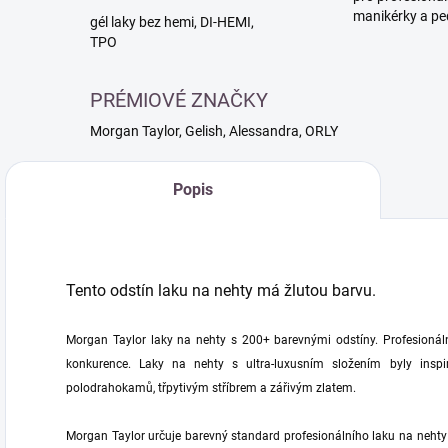
manikérky a pe
gél laky bez hemi, DI-HEMI,
TPO
PRÉMIOVÉ ZNAČKY
Morgan Taylor, Gelish, Alessandra, ORLY
Popis
Tento odstín laku na nehty má žlutou barvu.
Morgan Taylor laky na nehty s 200+ barevnými odstíny. Profesionálně
konkurence. Laky na nehty s ultra-luxusním složením byly inspi
polodrahokamů, třpytivým stříbrem a zářivým zlatem.
Morgan Taylor určuje barevný standard profesionálního laku na nehty 