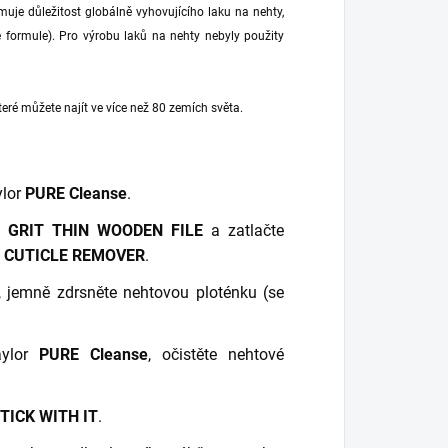
muje důležitost globálně vyhovujícího laku na nehty,
ee formule). Pro výrobu laků na nehty nebyly použity
eré můžete najít ve více než 80 zemích světa.
ylor
PURE Cleanse
.
0 GRIT THIN WOODEN FILE
a zatlačte
 CUTICLE REMOVER
.
, jemně zdrsněte nehtovou ploténku (se
aylor
PURE Cleanse
, očistěte nehtové
TICK WITH IT
.