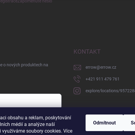
egistrace
Zapomenuté heslo
KONTAKT
ce o nových produktech na
errow
@
errow.cz
+421 911 479 761
explore/locations/95722
zaci obsahu a reklam, poskytování
sobních údajů
Odmítnout
S
lních médií a analýze naší
i využíváme soubory cookies. Více