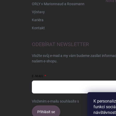
Nová r
ORLY v Marionnaud a Rossmann
Výstavy
Kariéra
Kontakt
ODEBÍRAT NEWSLETTER
Vložte svůj e-mail a my vám budeme zasílat informa
našem e-shopu.
E-MAIL
K personali
Vložením e-mailu souhlasíte s
podmínkami ochrany o
funkcí sociá
Přihlásit se
návštěvnost