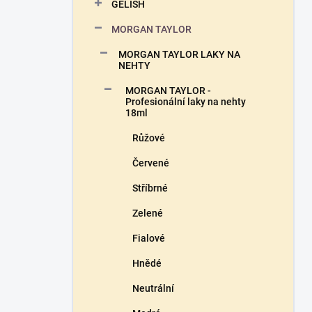
n
GELISH
n
MORGAN TAYLOR
í
p
MORGAN TAYLOR LAKY NA
a
NEHTY
n
MORGAN TAYLOR -
e
Profesionální laky na nehty
l
18ml
Růžové
Červené
Stříbrné
Zelené
Fialové
Hnědé
Neutrální