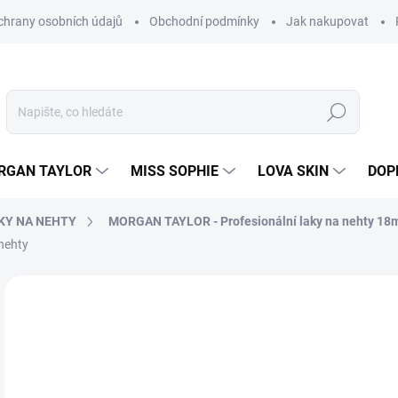
hrany osobních údajů
Obchodní podmínky
Jak nakupovat
Hledat
RGAN TAYLOR
MISS SOPHIE
LOVA SKIN
DOP
KY NA NEHTY
MORGAN TAYLOR - Profesionální laky na nehty 18
nehty
Neohodnoceno
Podrobnosti hodnocení
2
230