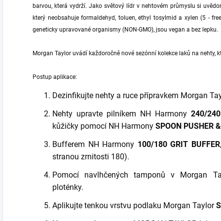
barvou, která vydrží. Jako světový lídr v nehtovém průmyslu si uvědo
který neobsahuje formaldehyd, toluen, ethyl tosylmid a xylen (5 - fr
geneticky upravované organismy (NON-GMO), jsou vegan a bez lepku.
Morgan Taylor uvádí každoročně nové sezónní kolekce laků na nehty, kt
Postup aplikace:
Dezinfikujte nehty a ruce přípravkem Morgan Ta
Nehty upravte pilníkem NH Harmony
240/24
kůžičky pomocí NH Harmony
SPOON PUSHER &
Bufferem NH Harmony
100/180 GRIT BUFFER
stranou zrnitosti 180).
Pomocí navlhčených tamponů v Morgan T
ploténky.
Aplikujte tenkou vrstvu podlaku Morgan Taylor
S