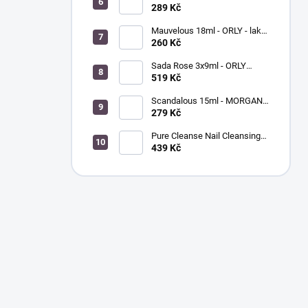
BREATHABLE - ošetřující
289 Kč
barevný lak na nehty
Mauvelous 18ml - ORLY - lak
na nehty
260 Kč
Sada Rose 3x9ml - ORLY
FRENCH MANICURE - sada
519 Kč
laků na nehty
Scandalous 15ml - MORGAN
TAYLOR - lak na nehty
279 Kč
Pure Cleanse Nail Cleansing
Spray 120ml - MORGAN
439 Kč
TAYLOR - čistič nehtů a
nástrojů