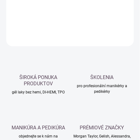
−
+
Přidat do košíku
DETAILNÍ INFORMACE
ZEPTAT SE
HLÍDAT
ŠIROKÁ PONUKA
ŠKOLENIA
PRODUKTOV
pro profesionální manikérky a
pedikérky
gél laky bez hemi, DI-HEMI, TPO
MANIKÚRA A PEDIKÚRA
PRÉMIOVÉ ZNAČKY
objednejte se k nám na
Morgan Taylor, Gelish, Alessandra,