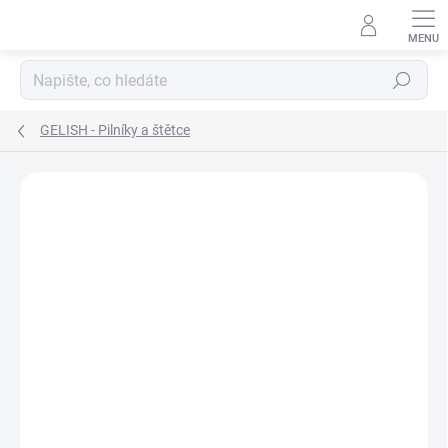
Přejít
na
obsah
Hledat
GELISH - Pilníky a štětce
Neohodnoceno
Podrobnosti hodnocení