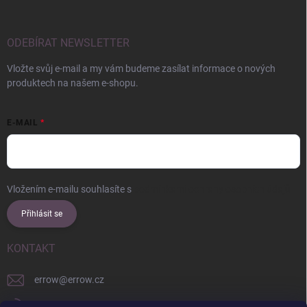
ODEBÍRAT NEWSLETTER
Vložte svůj e-mail a my vám budeme zasílat informace o nových
produktech na našem e-shopu.
E-MAIL
Vložením e-mailu souhlasíte s
podmínkami ochrany osobních údajů
Přihlásit se
KONTAKT
errow
@
errow.cz
+421 911 479 761