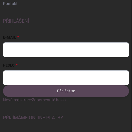
Kontakt
PŘIHLÁŠENÍ
E-MAIL
HESLO
Přihlásit se
Nová registrace
Zapomenuté heslo
PŘIJÍMÁME ONLINE PLATBY