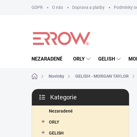
Přejít
GDPR
O nás
Doprava a platby
Podmínky oc
na
obsah
NEZARADENÉ
ORLY
GELISH
MO
Domů
Novinky
GELISH - MORGAN TAYLOR
P
Kategorie
o
Přeskočit
s
kategorie
t
Nezaradené
r
ORLY
a
n
GELISH