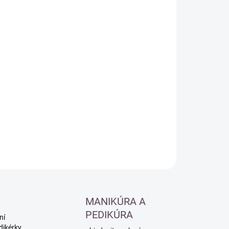
:
−
+
Přidat do košíku
ILNÍ INFORMACE
ZEPTAT SE
HLÍDAT
MANIKÚRA A
PEDIKÚRA
ní
dikérky