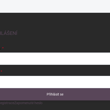
HLÁŠENÍ
L
Přihlásit se
egistrace
Zapomenuté heslo