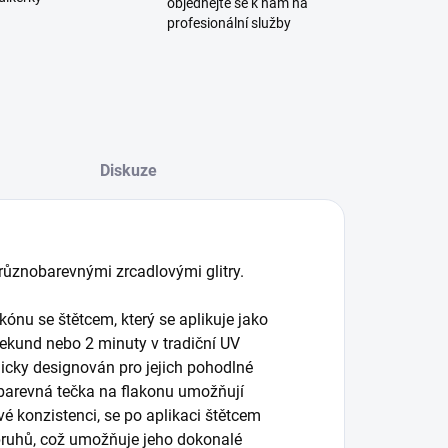
objednejte se k nám na
profesionální služby
Diskuze
různobarevnými zrcadlovými glitry.
kónu se štětcem, který se aplikuje jako
sekund nebo 2 minuty v tradiční UV
micky designován pro jejich pohodlné
 barevná tečka na flakonu umožňují
vé konzistenci, se po aplikaci štětcem
 pruhů, což umožňuje jeho dokonalé