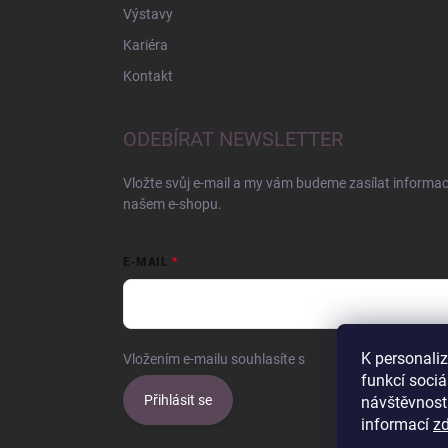
Výstavy
Kariéra
Kontakt
ODEBÍRAT NEWSLETTER
Vložte svůj e-mail a my vám budeme zasílat informa
našem e-shopu.
E-MAIL
K personali
Vložením e-mailu souhlasíte s
podmínkami ochrany o
funkcí sociá
Přihlásit se
návštěvnost
informací
z