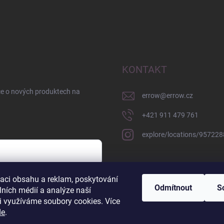
KONTAKT
ce o nových produktech na
errow
@
errow.cz
+421 911 479 761
explore/locations/95722
zaci obsahu a reklam, poskytování
sobních údajů
Odmítnout
S
lních médií a analýze naší
i využíváme soubory cookies. Více
de
.