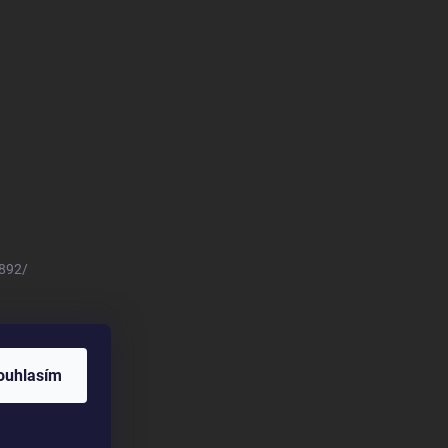
8892/
ouhlasím