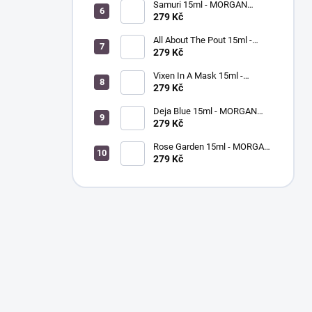
Samuri 15ml - MORGAN
TAYLOR - lak na nehty
279 Kč
All About The Pout 15ml -
MORGAN TAYLOR - lak na
279 Kč
nehty
Vixen In A Mask 15ml -
MORGAN TAYLOR - lak na
279 Kč
nehty
Deja Blue 15ml - MORGAN
TAYLOR - lak na nehty
279 Kč
Rose Garden 15ml - MORGAN
TAYLOR - lak na nehty
279 Kč