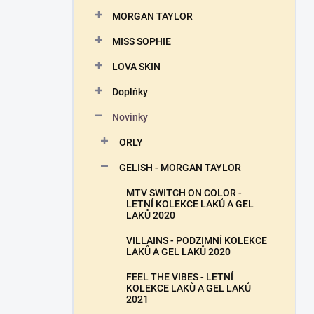
n
MORGAN TAYLOR
í
p
MISS SOPHIE
a
n
LOVA SKIN
e
Doplňky
l
Novinky
ORLY
GELISH - MORGAN TAYLOR
MTV SWITCH ON COLOR -
LETNÍ KOLEKCE LAKŮ A GEL
LAKŮ 2020
VILLAINS - PODZIMNÍ KOLEKCE
LAKŮ A GEL LAKŮ 2020
FEEL THE VIBES - LETNÍ
KOLEKCE LAKŮ A GEL LAKŮ
2021