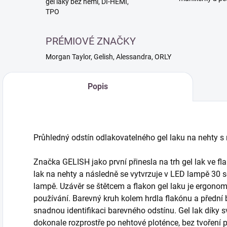
gél laky bez hemi, DI-HEMI,
TPO
PRÉMIOVÉ ZNAČKY
Morgan Taylor, Gelish, Alessandra, ORLY
Popis
Průhledný odstín odlakovatelného gel laku na nehty s 
Značka GELISH jako první přinesla na trh gel lak ve fla
lak na nehty a následně se vytvrzuje v LED lampě 30 
lampě. Uzávěr se štětcem a flakon gel laku je ergono
používání. Barevný kruh kolem hrdla flakónu a přední
snadnou identifikaci barevného odstínu. Gel lak díky s
dokonale rozprostře po nehtové ploténce, bez tvoření