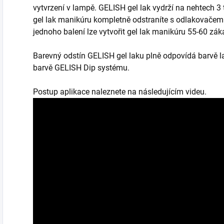
vytvrzení v lampě. GELISH gel lak vydrží na nehtech 3
gel lak manikúru kompletně odstraníte s odlakovačem 
jednoho balení lze vytvořit gel lak manikúru 55-60 záka
Barevný odstín GELISH gel laku plně odpovídá barvě l
barvě GELISH Dip systému.
Postup aplikace naleznete na následujícím videu.