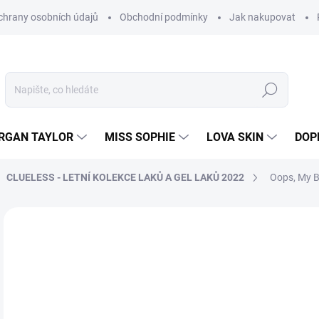
hrany osobních údajů
Obchodní podmínky
Jak nakupovat
Hledat
RGAN TAYLOR
MISS SOPHIE
LOVA SKIN
DOP
CLUELESS - LETNÍ KOLEKCE LAKŮ A GEL LAKŮ 2022
Oops, My Ba
Neohodnoceno
Podrobnosti hodnocení
8
205
Měr
SK