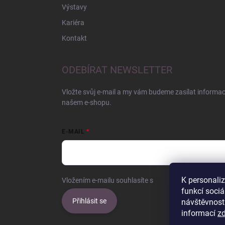
Výstavy
Kariéra
Kontakt
ODEBÍRAT NEWSLETTER
Vložte svůj e-mail a my vám budeme zasílat informa
našem e-shopu.
E-MAIL
K personali
Vložením e-mailu souhlasíte s
podmínkami ochrany o
funkcí sociá
Přihlásit se
návštěvnost
informací
z