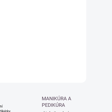
:
−
+
Přidat do košíku
ILNÍ INFORMACE
ZEPTAT SE
HLÍDAT
MANIKÚRA A
PEDIKÚRA
ní
dikérky