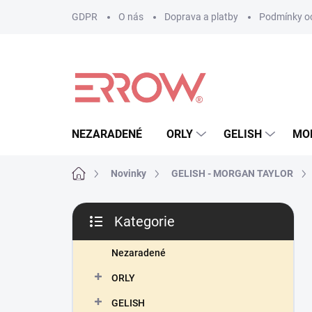
Přejít
GDPR
O nás
Doprava a platby
Podmínky oc
na
obsah
NEZARADENÉ
ORLY
GELISH
MO
Domů
Novinky
GELISH - MORGAN TAYLOR
P
Kategorie
o
Přeskočit
s
kategorie
t
Nezaradené
r
ORLY
a
n
GELISH