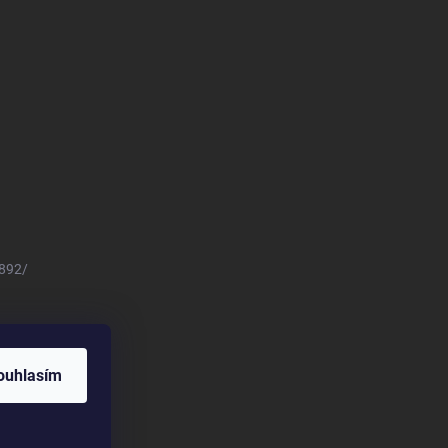
8892/
ouhlasím