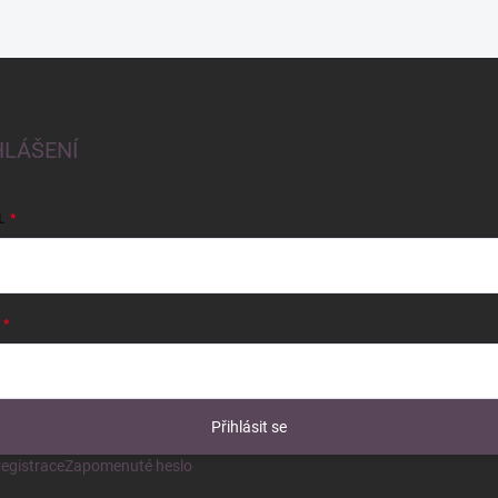
HLÁŠENÍ
L
Přihlásit se
egistrace
Zapomenuté heslo