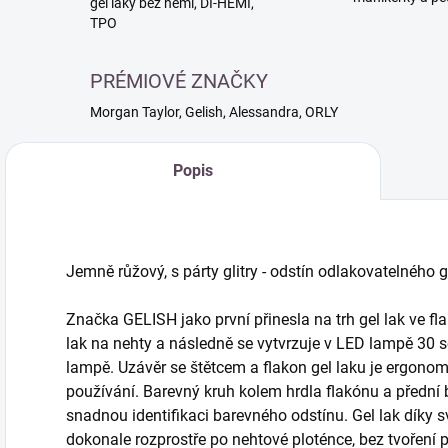
gél laky bez hemi, DI-HEMI,
TPO
PRÉMIOVÉ ZNAČKY
Morgan Taylor, Gelish, Alessandra, ORLY
Popis
Jemně růžový, s párty glitry - odstín odlakovatelného
Značka GELISH jako první přinesla na trh gel lak ve fla
lak na nehty a následně se vytvrzuje v LED lampě 30 
lampě. Uzávěr se štětcem a flakon gel laku je ergono
používání. Barevný kruh kolem hrdla flakónu a přední
snadnou identifikaci barevného odstínu. Gel lak díky s
dokonale rozprostře po nehtové ploténce, bez tvoření