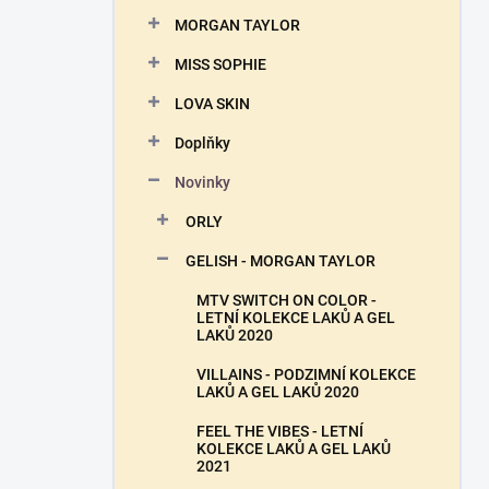
n
MORGAN TAYLOR
í
p
MISS SOPHIE
a
n
LOVA SKIN
e
Doplňky
l
Novinky
ORLY
GELISH - MORGAN TAYLOR
MTV SWITCH ON COLOR -
LETNÍ KOLEKCE LAKŮ A GEL
LAKŮ 2020
VILLAINS - PODZIMNÍ KOLEKCE
LAKŮ A GEL LAKŮ 2020
FEEL THE VIBES - LETNÍ
KOLEKCE LAKŮ A GEL LAKŮ
2021