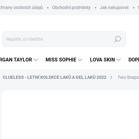
hrany osobních údajů
Obchodní podmínky
Jak nakupovat
Hledat
RGAN TAYLOR
MISS SOPHIE
LOVA SKIN
DOP
CLUELESS - LETNÍ KOLEKCE LAKŮ A GEL LAKŮ 2022
Two Snaps 
Neohodnoceno
Podrobnosti hodnocení
8
205
Měr
SK