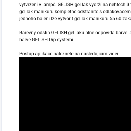
vytvrzení v lampě. GELISH gel lak vydrží na nehtech 3
gel lak manikúru kompletně odstraníte s odlakovačem 
jednoho balení lze vytvořit gel lak manikúru 55-60 záka
Barevný odstín GELISH gel laku plně odpovídá barvě l
barvě GELISH Dip systému.
Postup aplikace naleznete na následujícím videu.