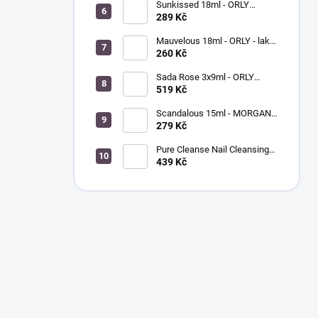
Sunkissed 18ml - ORLY
BREATHABLE - ošetřující
289 Kč
barevný lak na nehty
Mauvelous 18ml - ORLY - lak
na nehty
260 Kč
Sada Rose 3x9ml - ORLY
FRENCH MANICURE - sada
519 Kč
laků na nehty
Scandalous 15ml - MORGAN
TAYLOR - lak na nehty
279 Kč
Pure Cleanse Nail Cleansing
Spray 120ml - MORGAN
439 Kč
TAYLOR - čistič nehtů a
nástrojů