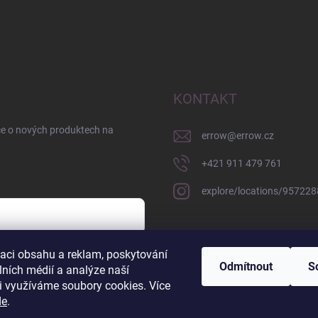
KONTAKT
ce o nových produktech na
errow
@
errow.cz
+421 911 479 761
explore/locations/95722
zaci obsahu a reklam, poskytování
sobních údajů
Odmítnout
S
lních médií a analýze naší
i využíváme soubory cookies. Více
de
.