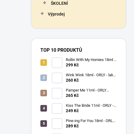
ŠKOLENÍ
Výprodej
TOP 10 PRODUKTŮ
Rollin With My Homies 18ml -
ORLY - lak na nehty
299 Kč
Wink Wink 18ml - ORLY - lak
na nehty
260 Kč
Pamper Me 11ml - ORLY
BREATHABLE - ošetřující lak
265 Kč
na nehty
Kiss The Bride 11ml - ORLY -
lak na nehty
249 Kč
Pine-ing For You 18ml - ORLY
BREATHABLE - ošetřující
289 Kč
barevný lak na nehty