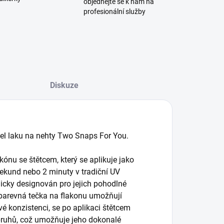
objednejte se k nám na
profesionální služby
Diskuze
 gel laku na nehty Two Snaps For You.
kónu se štětcem, který se aplikuje jako
sekund nebo 2 minuty v tradiční UV
micky designován pro jejich pohodlné
 barevná tečka na flakonu umožňují
vé konzistenci, se po aplikaci štětcem
 pruhů, což umožňuje jeho dokonalé