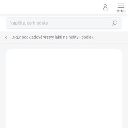
Přejít
na
obsah
Hledat
ORLY podkladové vrstvy laků na nehty - podlak
Neohodnoceno
Podrobnosti hodnocení