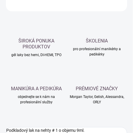
ZEPTAT SE
HLÍDAT
ŠIROKÁ PONUKA
ŠKOLENIA
PRODUKTOV
pro profesionální manikérky a
pedikérky
gél laky bez hemi, DI-HEMI, TPO
MANIKÚRA A PEDIKÚRA
PRÉMIOVÉ ZNAČKY
objednejte se k nám na
Morgan Taylor, Gelish, Alessandra,
profesionální služby
ORLY
Podkladový lak na nehty # 1 o objemu 9ml.