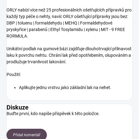
ORLY nabízí více než 25 profesionálních ošetřujících přípravků pro
každý typ péče o nehty, navíc ORLY ošetřující přípravky jsou bez:
DBP | toluenu | formaldehydu | MEHQ | Formaldehydové
pryskyřice | parabenů | Ethyl Tosylamidu | xylenu | MIT - 9 FREE
RORMULA.
Unikátní podlak na gumové bázi zajišťuje dlouhotrvající přilnavost
laku k povrchu nehtu. Chrání lak před opotřebením, olupováním a
prodlužuje trvanlivost lakování.
Použití:
Aplikujte jednu vrstvu jako základní lak na nehet.
Diskuze
Buďte první, kdo napíše příspěvek k této položce.
Přidat komentář