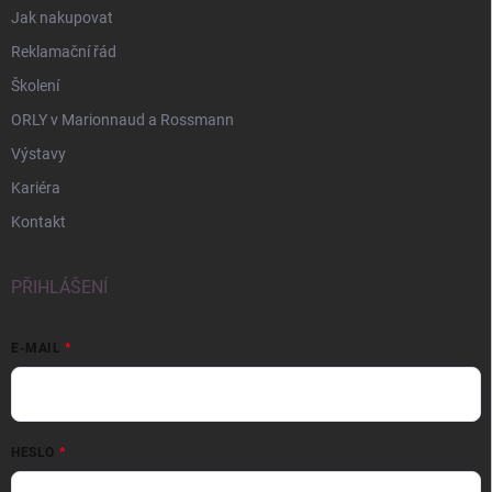
Jak nakupovat
Reklamační řád
Školení
ORLY v Marionnaud a Rossmann
Výstavy
Kariéra
Kontakt
PŘIHLÁŠENÍ
E-MAIL
HESLO