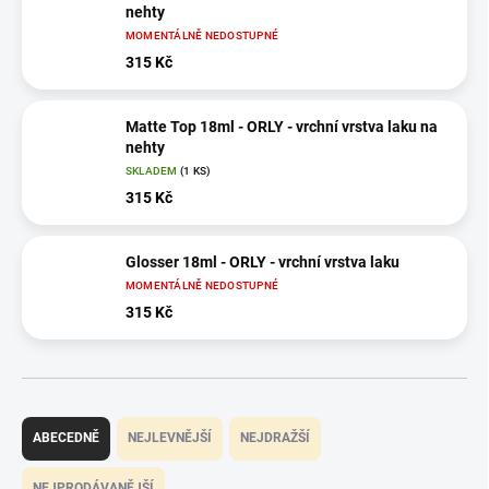
nehty
MOMENTÁLNĚ NEDOSTUPNÉ
315 Kč
Matte Top 18ml - ORLY - vrchní vrstva laku na
nehty
SKLADEM
(1 KS)
315 Kč
Glosser 18ml - ORLY - vrchní vrstva laku
MOMENTÁLNĚ NEDOSTUPNÉ
315 Kč
Ř
a
ABECEDNĚ
NEJLEVNĚJŠÍ
NEJDRAŽŠÍ
z
e
NEJPRODÁVANĚJŠÍ