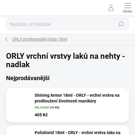
Přejít
na
obsah
Hledat
ORLY profesionální řada 18ml
ORLY vrchní vrstvy laků na nehty -
nadlak
Nejprodávanější
Shining Armor 18ml - ORLY - vrchní vrstva na
prodloužení životnosti manikúry
SKLADEM
(>5 KS)
405 Kč
Polishield 18ml - ORLY - vrchní vrstva laku na