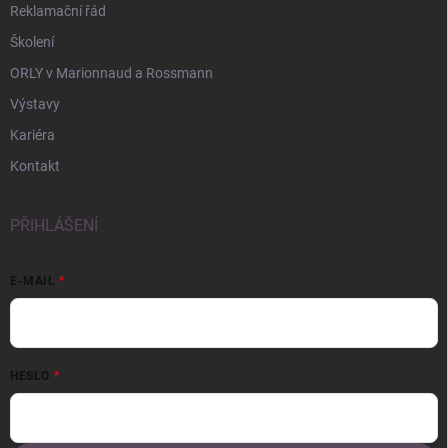
Reklamační řád
Školení
ORLY v Marionnaud a Rossmann
Výstavy
Kariéra
Kontakt
PŘIHLÁŠENÍ
E-MAIL
HESLO