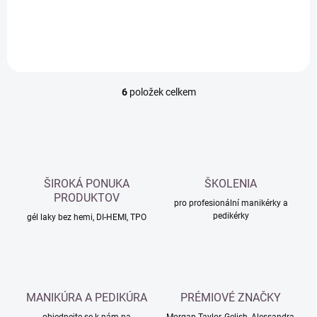
Do košíku
Do košíku
6
položek celkem
O
v
l
á
d
a
c
ŠIROKÁ PONUKA
ŠKOLENIA
í
PRODUKTOV
p
pro profesionální manikérky a
pedikérky
r
gél laky bez hemi, DI-HEMI, TPO
v
k
y
v
ý
MANIKÚRA A PEDIKÚRA
PRÉMIOVÉ ZNAČKY
p
i