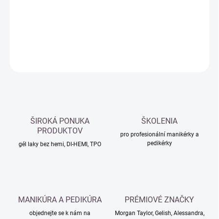
−
+
Přidat do košíku
DETAILNÍ INFORMACE
ZEPTAT SE
HLÍDAT
ŠIROKÁ PONUKA
ŠKOLENIA
PRODUKTOV
pro profesionální manikérky a
pedikérky
gél laky bez hemi, DI-HEMI, TPO
MANIKÚRA A PEDIKÚRA
PRÉMIOVÉ ZNAČKY
objednejte se k nám na
Morgan Taylor, Gelish, Alessandra,