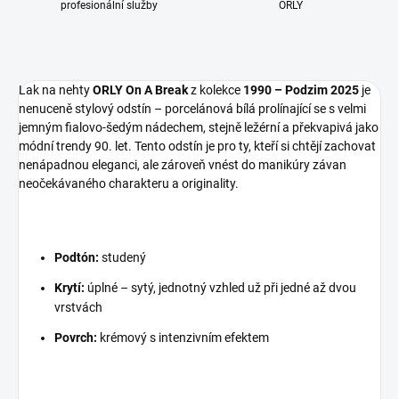
profesionální služby
ORLY
Lak na nehty
ORLY On A Break
z kolekce
1990 – Podzim 2025
je
nenuceně stylový odstín – porcelánová bílá prolínající se s velmi
jemným fialovo-šedým nádechem, stejně ležérní a překvapivá jako
módní trendy 90. let. Tento odstín je pro ty, kteří si chtějí zachovat
nenápadnou eleganci, ale zároveň vnést do manikúry závan
neočekávaného charakteru a originality.
Podtón:
studený
Krytí:
úplné – sytý, jednotný vzhled už při jedné až dvou
vrstvách
Povrch:
krémový s intenzivním efektem