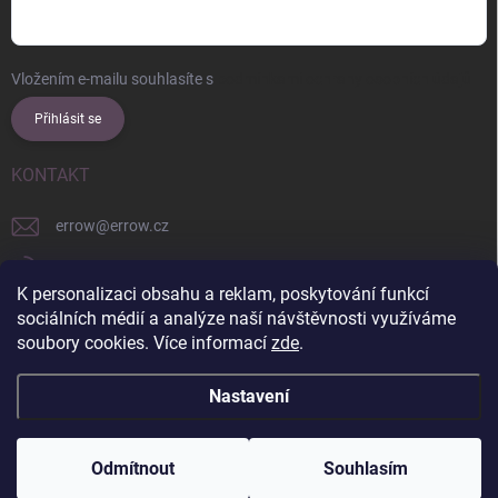
Vložením e-mailu souhlasíte s
podmínkami ochrany osobních údajů
Přihlásit se
KONTAKT
errow
@
errow.cz
+421 911 479 761
K personalizaci obsahu a reklam, poskytování funkcí
explore/locations/957228892/
sociálních médií a analýze naší návštěvnosti využíváme
soubory cookies. Více informací
zde
.
Nastavení
Copyright 2026
ERROW
. Všechna práva vyhrazena.
Upravit nastavení
cookies
Odmítnout
Souhlasím
Vytvořil Shoptet