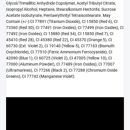
Glycol/Trimellitic Anhydride Copolymer, Acetyl Tributyl Citrate,
Isopropyl Alcohol, Heptane, Stearalkonium Hectorite, Sucrose
Acetate Isobutyrate, Pentaerythrityl Tetraisostearate. May
Contain (+/-):CI 77891 (Titanium Dioxide), CI 15850 (Red 6), CI
73360 (Red 30), CI 77491 (Iron Oxides), CI 77499 (Iron Oxides), CI
77492 (Iron Oxides), CI 15880 (Red 34), CI 15850 (Red 7), CI
45410 (Red 28), CI 45380 (Red 22), CI 45370 (Orange 5), CI
60730 (Ext. Violet 2), CI 19140 (Yellow 5), CI 77163 (Bismuth
Oxychloride), CI 77510 (Ferric Ammonium Ferrocyanide), CI
42090 (Blue 1), CI 60725 (Violet 2), CI 47005 (Yellow 10), CI
77000 (Aluminum Powder), CI 77489 (Iron Oxides), CI 77007
(Ultramarines), CI 77266 (Black 2), CI 77288 (Chromium Oxide
Greens), CI 77742 (Manganese Violet).