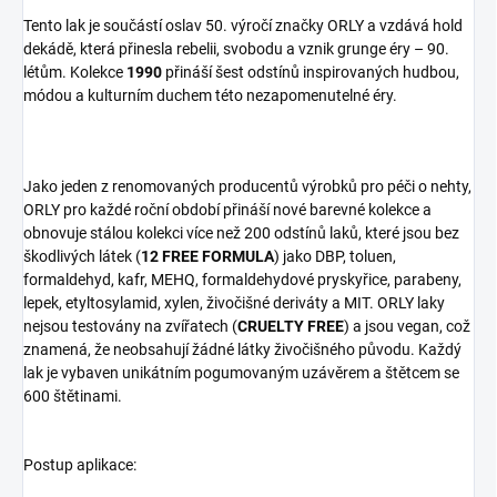
Tento lak je součástí oslav 50. výročí značky ORLY a vzdává hold
dekádě, která přinesla rebelii, svobodu a vznik grunge éry – 90.
létům. Kolekce
1990
přináší šest odstínů inspirovaných hudbou,
módou a kulturním duchem této nezapomenutelné éry.
Jako jeden z renomovaných producentů výrobků pro péči o nehty,
ORLY pro každé roční období přináší nové barevné kolekce a
obnovuje stálou kolekci více než 200 odstínů laků, které jsou bez
škodlivých látek (
12 FREE FORMULA
) jako DBP, toluen,
formaldehyd, kafr, MEHQ, formaldehydové pryskyřice, parabeny,
lepek, etyltosylamid, xylen, živočišné deriváty a MIT. ORLY laky
nejsou testovány na zvířatech (
CRUELTY FREE
) a jsou vegan, což
znamená, že neobsahují žádné látky živočišného původu. Každý
lak je vybaven unikátním pogumovaným uzávěrem a štětcem se
600 štětinami.
Postup aplikace: