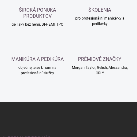
a
c
ŠIROKÁ PONUKA
ŠKOLENIA
í
PRODUKTOV
p
pro profesionální manikérky a
pedikérky
r
gél laky bez hemi, DI-HEMI, TPO
v
k
y
v
ý
MANIKÚRA A PEDIKÚRA
PRÉMIOVÉ ZNAČKY
p
i
objednejte se k nám na
Morgan Taylor, Gelish, Alessandra,
s
profesionální služby
ORLY
u
Z
á
p
a
t