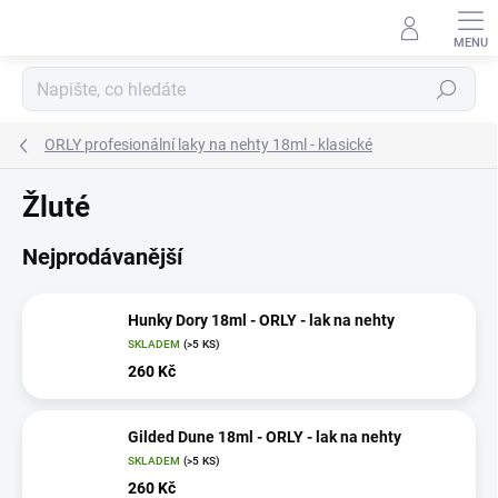
Přejít
na
obsah
Hledat
ORLY profesionální laky na nehty 18ml - klasické
Žluté
Nejprodávanější
Hunky Dory 18ml - ORLY - lak na nehty
SKLADEM
(>5 KS)
260 Kč
Gilded Dune 18ml - ORLY - lak na nehty
SKLADEM
(>5 KS)
260 Kč