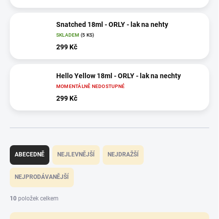
Snatched 18ml - ORLY - lak na nehty
SKLADEM
(5 KS)
299 Kč
Hello Yellow 18ml - ORLY - lak na nechty
MOMENTÁLNĚ NEDOSTUPNÉ
299 Kč
Ř
a
ABECEDNĚ
NEJLEVNĚJŠÍ
NEJDRAŽŠÍ
z
e
NEJPRODÁVANĚJŠÍ
n
í
10
položek celkem
p
r