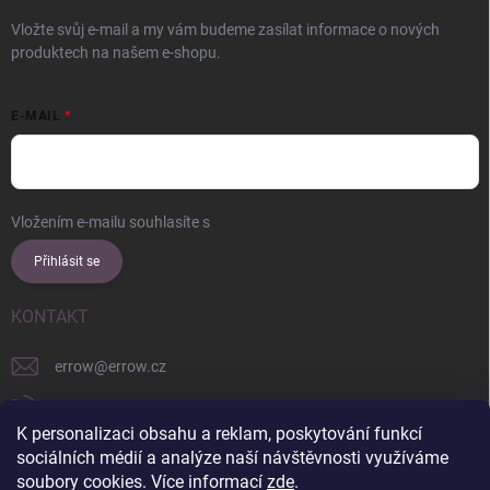
Vložte svůj e-mail a my vám budeme zasílat informace o nových
produktech na našem e-shopu.
E-MAIL
Vložením e-mailu souhlasíte s
podmínkami ochrany osobních údajů
Přihlásit se
KONTAKT
errow
@
errow.cz
+421 911 479 761
K personalizaci obsahu a reklam, poskytování funkcí
explore/locations/957228892/
sociálních médií a analýze naší návštěvnosti využíváme
soubory cookies. Více informací
zde
.