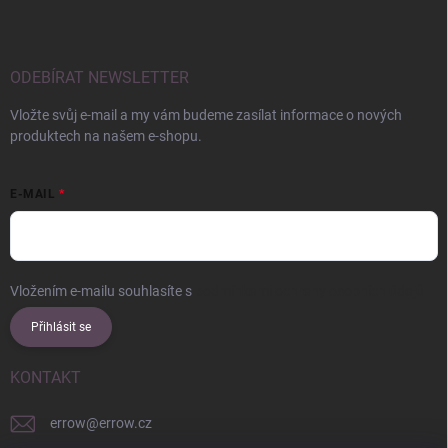
ODEBÍRAT NEWSLETTER
Vložte svůj e-mail a my vám budeme zasílat informace o nových
produktech na našem e-shopu.
E-MAIL
Vložením e-mailu souhlasíte s
podmínkami ochrany osobních údajů
Přihlásit se
KONTAKT
errow
@
errow.cz