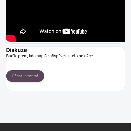
Diskuze
Buďte první, kdo napíše příspěvek k této položce.
Přidat komentář
Z