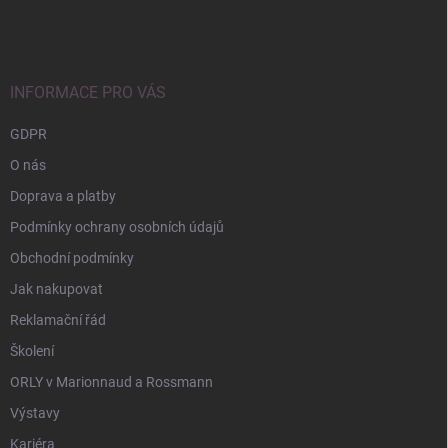
á
p
a
t
í
INFORMACE PRO VÁS
GDPR
O nás
Doprava a platby
Podmínky ochrany osobních údajů
Obchodní podmínky
Jak nakupovat
Reklamační řád
Školení
ORLY v Marionnaud a Rossmann
Výstavy
Kariéra