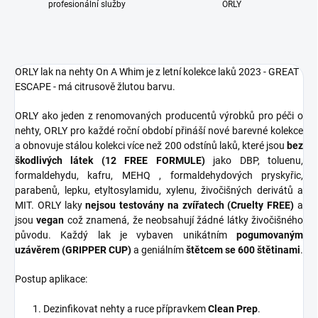
profesionální služby
ORLY
ORLY lak na nehty On A Whim je z letní kolekce laků 2023 - GREAT
ESCAPE - má citrusově žlutou barvu.
ORLY ako jeden z renomovaných producentů výrobků pro péči o
nehty, ORLY pro každé roční období přináší nové barevné kolekce
a obnovuje stálou kolekci více než 200 odstínů laků, které jsou
bez
škodlivých látek (12 FREE FORMULE)
jako DBP, toluenu,
formaldehydu, kafru, MEHQ , formaldehydových pryskyřic,
parabenů, lepku, etyltosylamidu, xylenu, živočišných derivátů a
MIT. ORLY laky
nejsou testovány na zvířatech (Cruelty FREE)
a
jsou
vegan
což znamená, že neobsahují žádné látky živočišného
původu. Každý lak je vybaven unikátním
pogumovaným
uzávěrem (GRIPPER CUP)
a geniálním
štětcem se 600 štětinami
.
Postup aplikace:
Dezinfikovat nehty a ruce přípravkem
Clean Prep
.