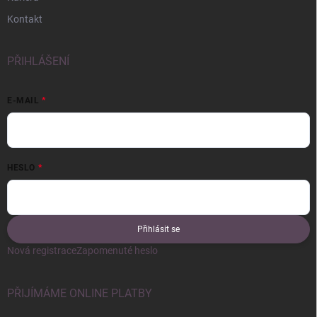
Kontakt
PŘIHLÁŠENÍ
E-MAIL
HESLO
Přihlásit se
Nová registrace
Zapomenuté heslo
PŘIJÍMÁME ONLINE PLATBY