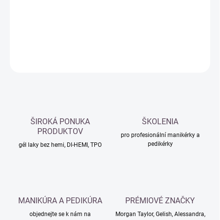
−
+
Přidat do košíku
DETAILNÍ INFORMACE
ZEPTAT SE
HLÍDAT
ŠIROKÁ PONUKA
ŠKOLENIA
PRODUKTOV
pro profesionální manikérky a
pedikérky
gél laky bez hemi, DI-HEMI, TPO
MANIKÚRA A PEDIKÚRA
PRÉMIOVÉ ZNAČKY
objednejte se k nám na
Morgan Taylor, Gelish, Alessandra,