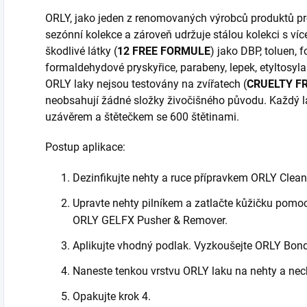
ORLY, jako jeden z renomovaných výrobců produktů pro 
sezónní kolekce a zároveň udržuje stálou kolekci s víc
škodlivé látky (
12 FREE FORMULE
) jako DBP, toluen, 
formaldehydové pryskyřice, parabeny, lepek, etyltosylam
ORLY laky nejsou testovány na zvířatech (
CRUELTY F
neobsahují žádné složky živočišného původu. Každý
uzávěrem a štětečkem se 600 štětinami.
Postup aplikace:
Dezinfikujte nehty a ruce přípravkem ORLY Clean
Upravte nehty pilníkem a zatlačte kůžičku pomo
ORLY GELFX Pusher & Remover.
Aplikujte vhodný podlak. Vyzkoušejte ORLY Bond
Naneste tenkou vrstvu ORLY laku na nehty a nec
Opakujte krok 4.