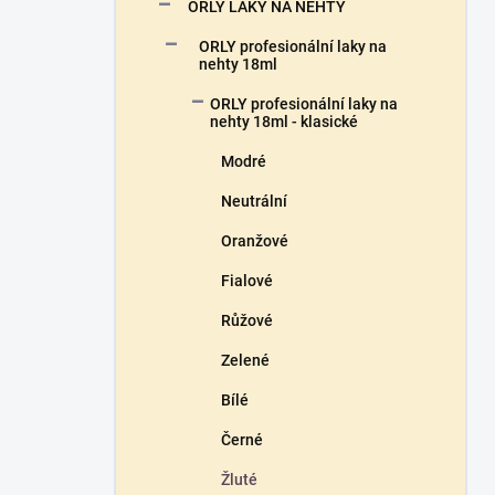
n
ORLY LAKY NA NEHTY
n
ORLY profesionální laky na
í
nehty 18ml
p
a
ORLY profesionální laky na
n
nehty 18ml - klasické
e
Modré
l
Neutrální
Oranžové
Fialové
Růžové
Zelené
Bílé
Černé
Žluté