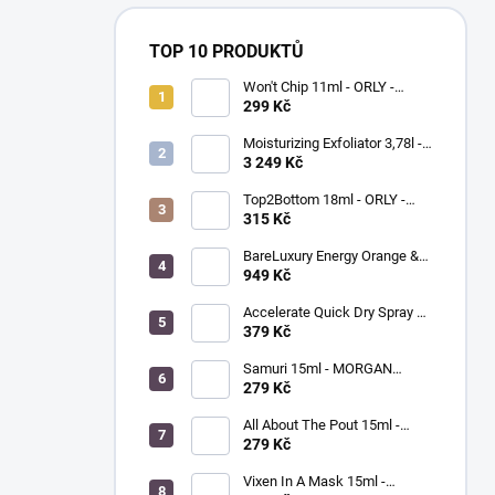
TOP 10 PRODUKTŮ
Won't Chip 11ml - ORLY -
vrchní vrstva proti olupování
299 Kč
barevného laku
Moisturizing Exfoliator 3,78l -
ORLYPRO - hydratační peeling
3 249 Kč
na ruce a chodidla
Top2Bottom 18ml - ORLY -
podkladový a vrchní lak na
315 Kč
nehty v jednom
BareLuxury Energy Orange &
Lemongrass Lotion 946 ml -
949 Kč
MORGAN TAYLOR -
hydratační krém na ruce a tělo
Accelerate Quick Dry Spray &
- pomeranč / citrónová tráva
Drops 9ml - MORGAN TAYLOR
379 Kč
- sušič laku na nehty
Samuri 15ml - MORGAN
TAYLOR - lak na nehty
279 Kč
All About The Pout 15ml -
MORGAN TAYLOR - lak na
279 Kč
nehty
Vixen In A Mask 15ml -