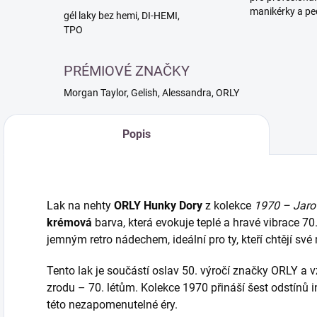
manikérky a pe
gél laky bez hemi, DI-HEMI,
TPO
PRÉMIOVÉ ZNAČKY
Morgan Taylor, Gelish, Alessandra, ORLY
Popis
Lak na nehty
ORLY Hunky Dory
z kolekce
1970 – Jaro
krémová
barva, která evokuje teplé a hravé vibrace 70. 
jemným retro nádechem, ideální pro ty, kteří chtějí své
Tento lak je součástí oslav 50. výročí značky ORLY a v
zrodu – 70. létům. Kolekce 1970 přináší šest odstínů
této nezapomenutelné éry.