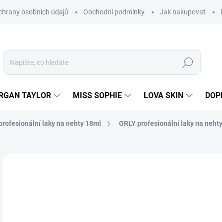
hrany osobních údajů
Obchodní podmínky
Jak nakupovat
Hledat
RGAN TAYLOR
MISS SOPHIE
LOVA SKIN
DOP
rofesionální laky na nehty 18ml
ORLY profesionální laky na nehty
Neohodnoceno
Podrobnosti hodnocení
2
214