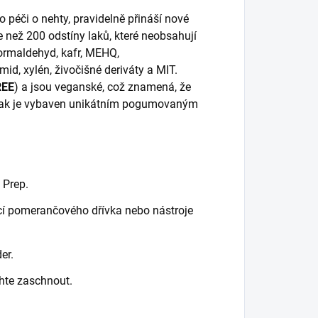
péči o nehty, pravidelně přináší nové
e než 200 odstíny laků, které neobsahují
formaldehyd, kafr, MEHQ,
id, xylén, živočišné deriváty a MIT.
REE
) a jsou veganské, což znamená, že
 lak je vybaven unikátním pogumovaným
 Prep.
cí pomerančového dřívka nebo nástroje
er.
hte zaschnout.