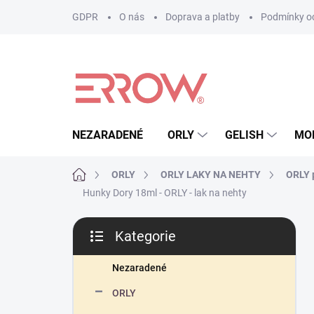
Přejít
GDPR
O nás
Doprava a platby
Podmínky oc
na
obsah
NEZARADENÉ
ORLY
GELISH
MO
Domů
ORLY
ORLY LAKY NA NEHTY
ORLY p
Hunky Dory 18ml - ORLY - lak na nehty
P
Kategorie
o
Přeskočit
s
kategorie
t
Nezaradené
r
ORLY
a