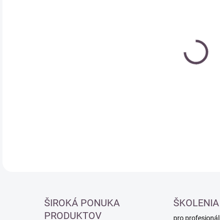
Měr
SK
cena
DETA
ŠIROKÁ PONUKA
ŠKOLENIA
PRODUKTOV
pro profesionál