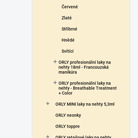
Červené
Zlaté
Stříbrné
Hnědé
Svítící
ORLY profesionální laky na
nehty 18ml - Francouzská
manikúra
ORLY profesionální laky na
nehty - Breathable Treatment
+ Color
ORLY MINI laky na nehty 5,3ml
ORLY neonky
ORLY toppre
ORLY retailové laky na nehty