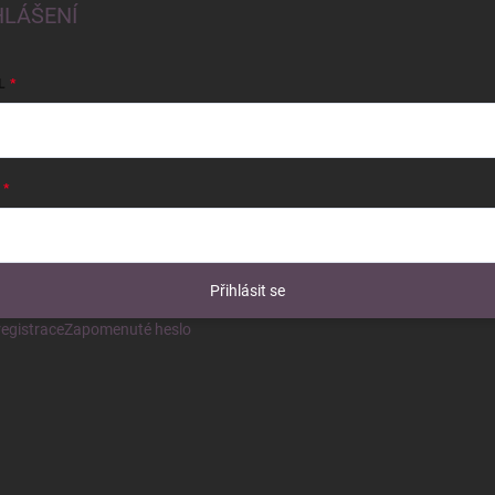
HLÁŠENÍ
L
Přihlásit se
egistrace
Zapomenuté heslo