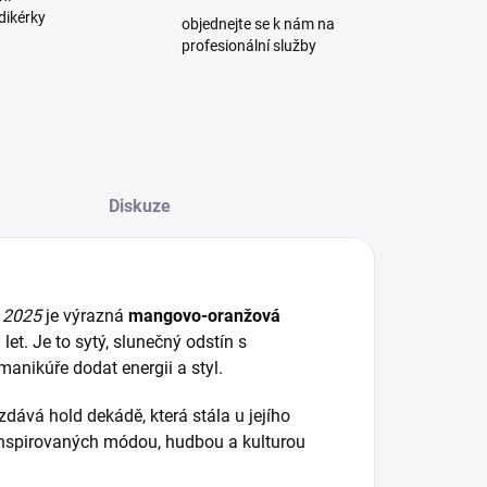
dikérky
objednejte se k nám na
profesionální služby
Diskuze
 2025
je výrazná
mangovo-oranžová
let. Je to sytý, slunečný odstín s
 manikúře dodat energii a styl.
zdává hold dekádě, která stála u jejího
 inspirovaných módou, hudbou a kulturou