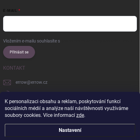
E-MAIL
Vložením e-mailu souhlasíte s
podmínkami ochrany osobních údajů
Přihlásit se
KONTAKT
errow
@
errow.cz
+421 911 479 761
K personalizaci obsahu a reklam, poskytování funkcí
explore/locations/957228892/
sociálních médií a analýze naší návštěvnosti využíváme
soubory cookies. Více informací
zde
.
Nastavení