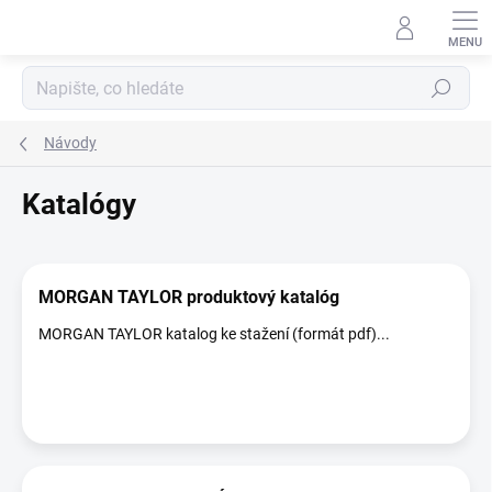
Přejít
na
obsah
Hledat
Návody
Katalógy
V
ý
MORGAN TAYLOR produktový katalóg
p
i
MORGAN TAYLOR katalog ke stažení (formát pdf)...
s
č
l
á
n
k