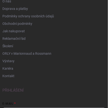
O nás
p
i
Doprava a platby
s
Podmínky ochrany osobních údajů
u
Obchodní podmínky
Jak nakupovat
Reklamační řád
Školení
ORLY v Marionnaud a Rossmann
Výstavy
Kariéra
Kontakt
PŘIHLÁŠENÍ
E-MAIL