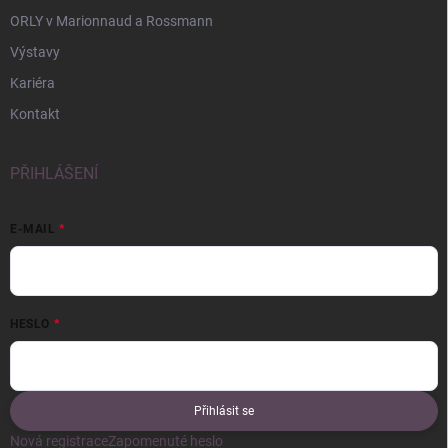
ORLY v Marionnaud a Rossmann
Výstavy
Kariéra
Kontakt
PŘIHLÁŠENÍ
E-MAIL
HESLO
Přihlásit se
Nová registrace
Zapomenuté heslo