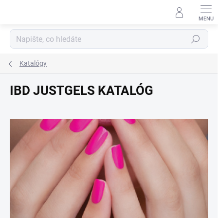
Přejít
na
obsah
Hledat
Katalógy
IBD JUSTGELS KATALÓG