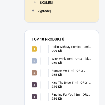
ŠKOLENÍ
Výprodej
TOP 10 PRODUKTŮ
Rollin With My Homies 18ml -
ORLY - lak na nehty
299 Kč
Wink Wink 18ml - ORLY - lak
na nehty
260 Kč
Pamper Me 11ml - ORLY
BREATHABLE - ošetřující lak
265 Kč
na nehty
Kiss The Bride 11ml - ORLY -
lak na nehty
249 Kč
Pine-ing For You 18ml - ORLY
BREATHABLE - ošetřující
289 Kč
barevný lak na nehty