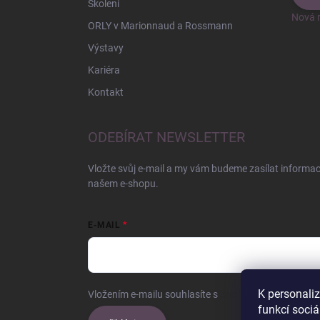
Školení
Nová r
ORLY v Marionnaud a Rossmann
Výstavy
Kariéra
Kontakt
ODEBÍRAT NEWSLETTER
Vložte svůj e-mail a my vám budeme zasílat informa
našem e-shopu.
E-MAIL
K personali
Vložením e-mailu souhlasíte s
podmínkami ochrany o
funkcí sociá