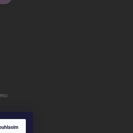
8892/
ouhlasím