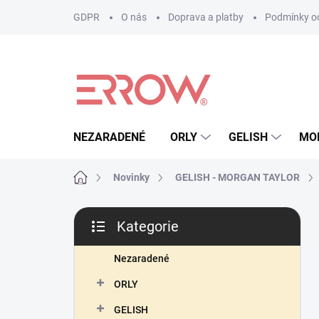
Přejít
GDPR
O nás
Doprava a platby
Podmínky oc
na
obsah
NEZARADENÉ
ORLY
GELISH
MO
Domů
Novinky
GELISH - MORGAN TAYLOR
P
Kategorie
o
Přeskočit
s
kategorie
t
Nezaradené
r
ORLY
a
n
GELISH