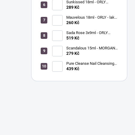
Sunkissed 18ml - ORLY
BREATHABLE - ošetřující
289 Kč
barevný lak na nehty
Mauvelous 18ml - ORLY - lak
na nehty
260 Kč
Sada Rose 3x9ml - ORLY
FRENCH MANICURE - sada
519 Kč
laků na nehty
Scandalous 15ml - MORGAN
TAYLOR - lak na nehty
279 Kč
Pure Cleanse Nail Cleansing
Spray 120ml - MORGAN
439 Kč
TAYLOR - čistič nehtů a
nástrojů