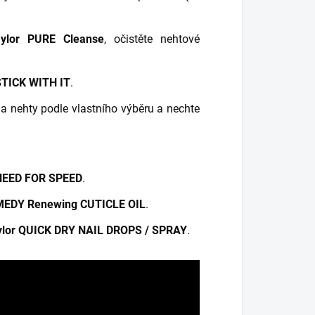
ylor PURE Cleanse
, očistěte nehtové
STICK WITH IT
.
a nehty podle vlastního výběru a nechte
NEED FOR SPEED
.
MEDY Renewing CUTICLE OIL
.
ylor QUICK DRY NAIL DROPS / SPRAY
.