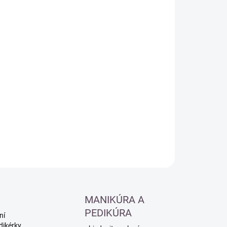
:
−
+
Přidat do košíku
ILNÍ INFORMACE
ZEPTAT SE
HLÍDAT
MANIKÚRA A
PEDIKÚRA
ní
dikérky