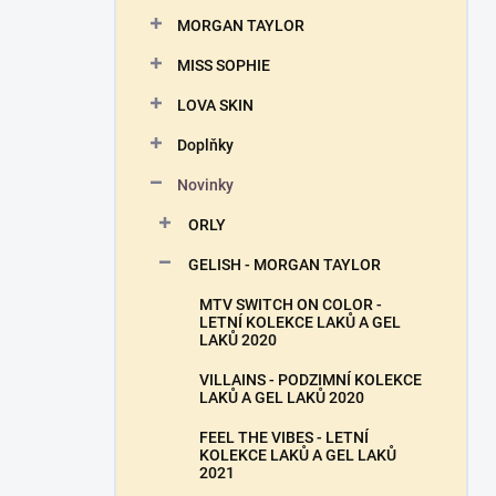
n
MORGAN TAYLOR
í
p
MISS SOPHIE
a
n
LOVA SKIN
e
Doplňky
l
Novinky
ORLY
GELISH - MORGAN TAYLOR
MTV SWITCH ON COLOR -
LETNÍ KOLEKCE LAKŮ A GEL
LAKŮ 2020
VILLAINS - PODZIMNÍ KOLEKCE
LAKŮ A GEL LAKŮ 2020
FEEL THE VIBES - LETNÍ
KOLEKCE LAKŮ A GEL LAKŮ
2021