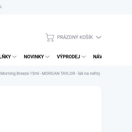
Reklamační řád
Školení
ORLY v Marionnaud a Rossmann
Vý
PRÁZDNÝ KOŠÍK
NÁKUPNÍ
KOŠÍK
LŇKY
NOVINKY
VÝPRODEJ
NÁVODY
MAL
 Morning Breeze 15ml - MORGAN TAYLOR - lak na nehty
79 Kč
,58 Kč bez DPH
ná
LADEM
(>5 KS)