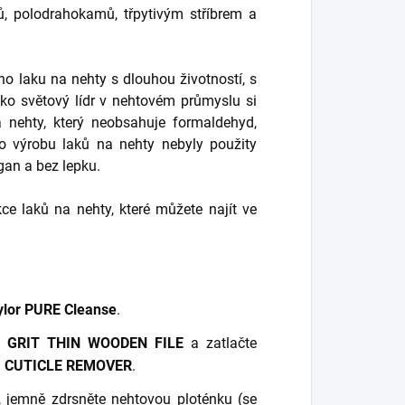
ů, polodrahokamů, třpytivým stříbrem a
o laku na nehty s dlouhou životností, s
ako světový lídr v nehtovém průmyslu si
a nehty, který neobsahuje formaldehyd,
Pro výrobu laků na nehty nebyly použity
an a bez lepku.
e laků na nehty, které můžete najít ve
lor PURE Cleanse
.
0 GRIT THIN WOODEN FILE
a zatlačte
& CUTICLE REMOVER
.
, jemně zdrsněte nehtovou ploténku (se