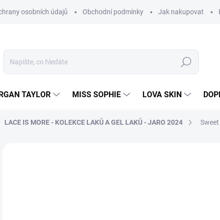
hrany osobních údajů
Obchodní podmínky
Jak nakupovat
Hledat
RGAN TAYLOR
MISS SOPHIE
LOVA SKIN
DOP
LACE IS MORE - KOLEKCE LAKŮ A GEL LAKŮ - JARO 2024
Sweet
Neohodnoceno
Podrobnosti hodnocení
2
230
Měr
SK