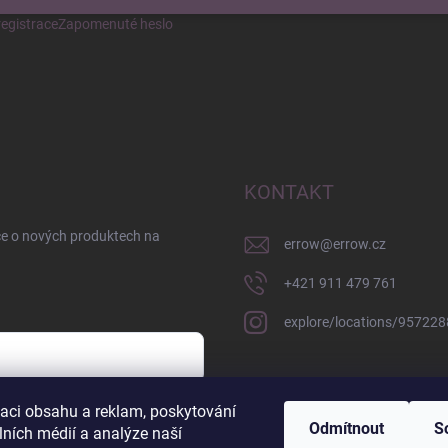
egistrace
Zapomenuté heslo
KONTAKT
ce o nových produktech na
errow
@
errow.cz
+421 911 479 761
explore/locations/95722
zaci obsahu a reklam, poskytování
sobních údajů
Odmítnout
S
lních médií a analýze naší