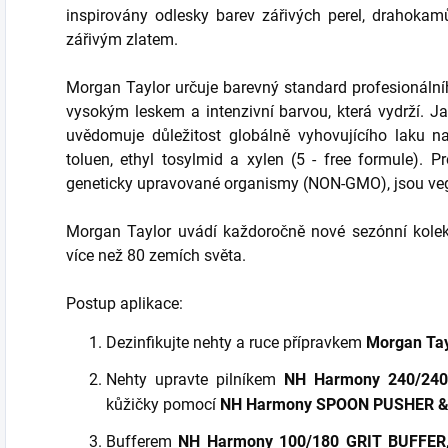
inspirovány odlesky barev zářivých perel, drahokam
zářivým zlatem.
Morgan Taylor určuje barevný standard profesionálníh
vysokým leskem a intenzivní barvou, která vydrží. J
uvědomuje důležitost globálně vyhovujícího laku n
toluen, ethyl tosylmid a xylen (5 - free formule). 
geneticky upravované organismy (NON-GMO), jsou veg
Morgan Taylor uvádí každoročně nové sezónní kolekc
více než 80 zemích světa.
Postup aplikace:
Dezinfikujte nehty a ruce přípravkem
Morgan Tay
Nehty upravte pilníkem
NH Harmony 240/24
kůžičky pomocí
NH Harmony SPOON PUSHER 
Bufferem
NH Harmony 100/180 GRIT BUFFER