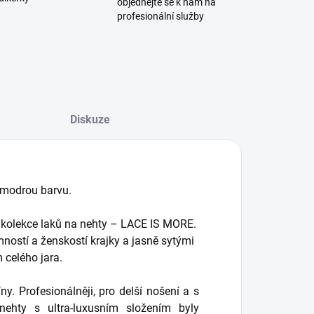
objednejte se k nám na
profesionální služby
Diskuze
modrou barvu.
 kolekce laků na nehty – LACE IS MORE.
mností a ženskostí krajky a jasně sytými
 celého jara.
. Profesionálněji, pro delší nošení a s
ehty s ultra-luxusním složením byly