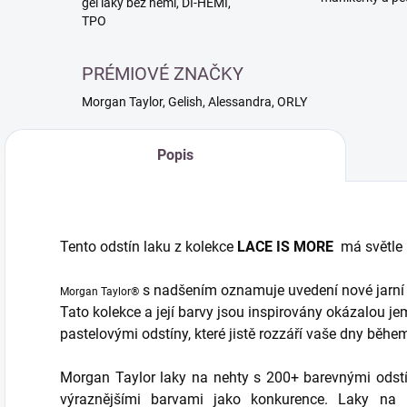
gél laky bez hemi, DI-HEMI,
TPO
PRÉMIOVÉ ZNAČKY
Morgan Taylor, Gelish, Alessandra, ORLY
Popis
Tento odstín laku z kolekce
LACE IS MORE
má světle 
s nadšením oznamuje uvedení nové jarní
Morgan Taylor®
Tato kolekce a její barvy jsou inspirovány okázalou je
pastelovými odstíny, které jistě rozzáří vaše dny během
Morgan Taylor laky na nehty s 200+ barevnými odstíny
výraznějšími barvami jako konkurence. Laky na n