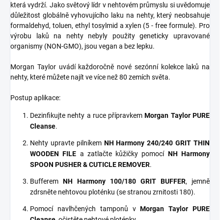
která vydrží. Jako světový lídr v nehtovém průmyslu si uvědomuje
důležitost globálně vyhovujícího laku na nehty, který neobsahuje
formaldehyd, toluen, ethyl tosylmid a xylen (5 - free formule). Pro
výrobu laků na nehty nebyly použity geneticky upravované
organismy (NON-GMO), jsou vegan a bez lepku.
Morgan Taylor uvádí každoročně nové sezónní kolekce laků na
nehty, které můžete najít ve více než 80 zemích světa.
Postup aplikace:
Dezinfikujte nehty a ruce přípravkem
Morgan Taylor PURE
Cleanse
.
Nehty upravte pilníkem
NH Harmony 240/240 GRIT THIN
WOODEN FILE
a zatlačte kůžičky pomocí
NH Harmony
SPOON PUSHER & CUTICLE REMOVER
.
Bufferem
NH Harmony 100/180 GRIT BUFFER
, jemně
zdrsněte nehtovou ploténku (se stranou zrnitosti 180).
Pomocí navlhčených tamponů v
Morgan Taylor PURE
Cleanse
, očistěte nehtové ploténky.