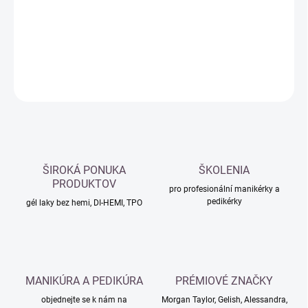
−
+
Přidat do košíku
DETAILNÍ INFORMACE
ZEPTAT SE
HLÍDAT
ŠIROKÁ PONUKA
ŠKOLENIA
PRODUKTOV
pro profesionální manikérky a
pedikérky
gél laky bez hemi, DI-HEMI, TPO
MANIKÚRA A PEDIKÚRA
PRÉMIOVÉ ZNAČKY
objednejte se k nám na
Morgan Taylor, Gelish, Alessandra,