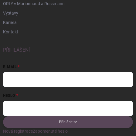
ORLY v Marionnaud a Rossmann
Výstavy
Kariéra
Kontakt
PŘIHLÁŠENÍ
E-MAIL
HESLO
Přihlásit se
Nová registrace
Zapomenuté heslo