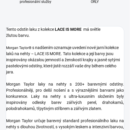
profesionální služby
ORLY
Tento odstín laku z kolekce
LACE IS MORE
má světle
žlutou barvu.
s nadšením oznamuje uvedení nové jarní kolekce
Morgan Taylor®
laků na nehty – LACE IS MORE. Tato kolekce a její barvy jsou
inspirovány okázalou jemností a ženskostí krajky a jasně sytými
pastelovými odstíny, které jistě rozzáří vaše dny během celého
jara.
Morgan Taylor laky na nehty s 200+ barevnými odstíny.
Profesionálněji, pro delší nošení a s výraznějšími barvami jako
konkurence. Laky na nehty s ultra-luxusním složením byly
inspirovány odlesky barev zářivých perel, drahokamů,
polodrahokamů, třpytivým stříbrem a zářivým zlatem.
Morgan Taylor určuje barevný standard profesionálního laku na
nehty s dlouhou životností, s vysokým leskem a intenzivní barvou,