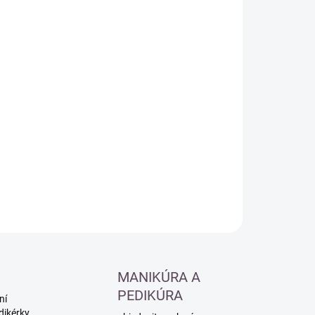
:
−
+
Přidat do košíku
ILNÍ INFORMACE
ZEPTAT SE
HLÍDAT
MANIKÚRA A
PEDIKÚRA
ní
dikérky