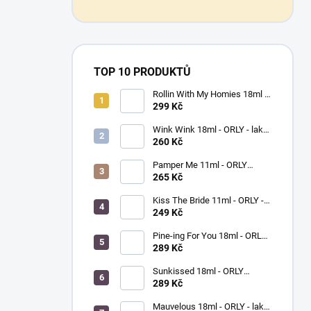
TOP 10 PRODUKTŮ
Rollin With My Homies 18ml -
ORLY - lak na nehty
299 Kč
Wink Wink 18ml - ORLY - lak
na nehty
260 Kč
Pamper Me 11ml - ORLY
BREATHABLE - ošetřující lak
265 Kč
na nehty
Kiss The Bride 11ml - ORLY -
lak na nehty
249 Kč
Pine-ing For You 18ml - ORLY
BREATHABLE - ošetřující
289 Kč
barevný lak na nehty
Sunkissed 18ml - ORLY
BREATHABLE - ošetřující
289 Kč
barevný lak na nehty
Mauvelous 18ml - ORLY - lak