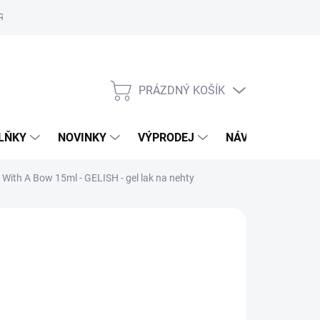
Reklamační řád
Školení
ORLY v Marionnaud a Rossmann
Vý
PRÁZDNÝ KOŠÍK
NÁKUPNÍ
KOŠÍK
LŇKY
NOVINKY
VÝPRODEJ
NÁVODY
MAL
.. With A Bow 15ml - GELISH - gel lak na nehty
49 Kč
,01 Kč bez DPH
ná
LADEM
(1 KS)