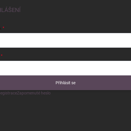
HLÁŠENÍ
L
Přihlásit se
egistrace
Zapomenuté heslo