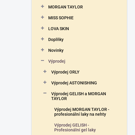
n
MORGAN TAYLOR
í
p
MISS SOPHIE
a
n
LOVA SKIN
e
Doplňky
l
Novinky
Výprodej
Výprodej ORLY
Výprodej ASTONISHING
Výprodej GELISH a MORGAN
TAYLOR
Výprodej MORGAN TAYLOR -
profesionální laky na nehty
Výprodej GELISH -
Profesionální gel laky