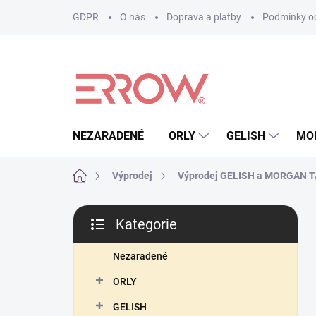
Přejít
GDPR
O nás
Doprava a platby
Podmínky oc
na
obsah
NEZARADENÉ
ORLY
GELISH
MO
Domů
Výprodej
Výprodej GELISH a MORGAN 
P
Kategorie
o
Přeskočit
s
kategorie
t
Nezaradené
r
ORLY
a
n
GELISH