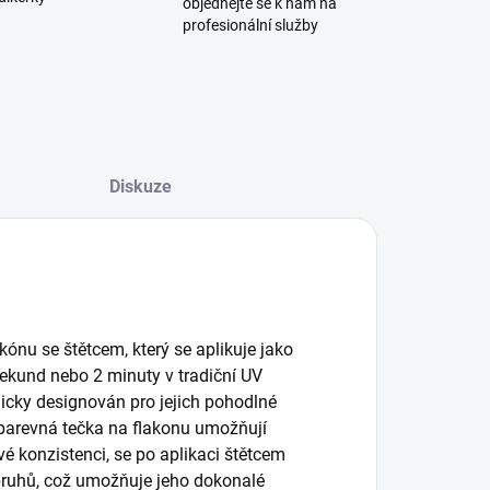
objednejte se k nám na
profesionální služby
Diskuze
kónu se štětcem, který se aplikuje jako
sekund nebo 2 minuty v tradiční UV
micky designován pro jejich pohodlné
 barevná tečka na flakonu umožňují
vé konzistenci, se po aplikaci štětcem
 pruhů, což umožňuje jeho dokonalé