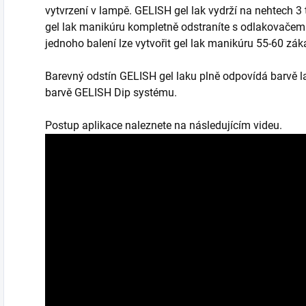
vytvrzení v lampě. GELISH gel lak vydrží na nehtech 3
gel lak manikúru kompletně odstraníte s odlakovačem 
jednoho balení lze vytvořit gel lak manikúru 55-60 záka
Barevný odstín GELISH gel laku plně odpovídá barvě l
barvě GELISH Dip systému.
Postup aplikace naleznete na následujícím videu.