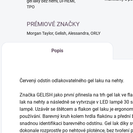
gél laky bez hemi, DI-HEMI,
TPO
PRÉMIOVÉ ZNAČKY
Morgan Taylor, Gelish, Alessandra, ORLY
Popis
Červený odstín odlakovatelného gel laku na nehty.
Značka GELISH jako první přinesla na trh gel lak ve fla
lak na nehty a následně se vytvrzuje v LED lampě 30 
lampě. Uzávěr se štětcem a flakon gel laku je ergono
používání. Barevný kruh kolem hrdla flakónu a přední
snadnou identifikaci barevného odstínu. Gel lak díky s
dokonale rozprostře po nehtové ploténce, bez tvoření