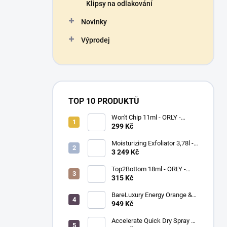
Klipsy na odlakování
Novinky
Výprodej
TOP 10 PRODUKTŮ
Won't Chip 11ml - ORLY -
vrchní vrstva proti olupování
299 Kč
barevného laku
Moisturizing Exfoliator 3,78l -
ORLYPRO - hydratační peeling
3 249 Kč
na ruce a chodidla
Top2Bottom 18ml - ORLY -
podkladový a vrchní lak na
315 Kč
nehty v jednom
BareLuxury Energy Orange &
Lemongrass Lotion 946 ml -
949 Kč
MORGAN TAYLOR -
hydratační krém na ruce a tělo
Accelerate Quick Dry Spray &