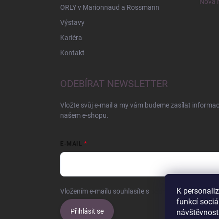
Nová r
ORLY v Marionnaud a Rossmann
Výstavy
Kariéra
Kontakt
ODEBÍRAT NEWSLETTER
Vložte svůj e-mail a my vám budeme zasílat informa
našem e-shopu.
E-MAIL
K personali
Vložením e-mailu souhlasíte s
podmínkami ochrany o
funkcí sociá
Přihlásit se
návštěvnost