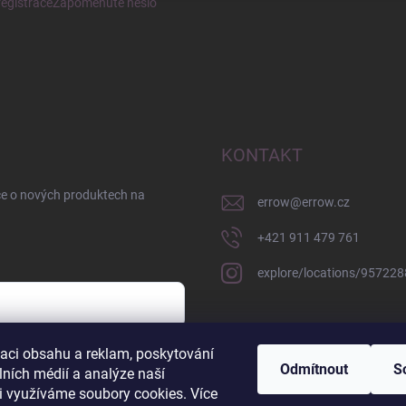
egistrace
Zapomenuté heslo
KONTAKT
ce o nových produktech na
errow
@
errow.cz
+421 911 479 761
explore/locations/95722
zaci obsahu a reklam, poskytování
sobních údajů
Odmítnout
S
lních médií a analýze naší
i využíváme soubory cookies. Více