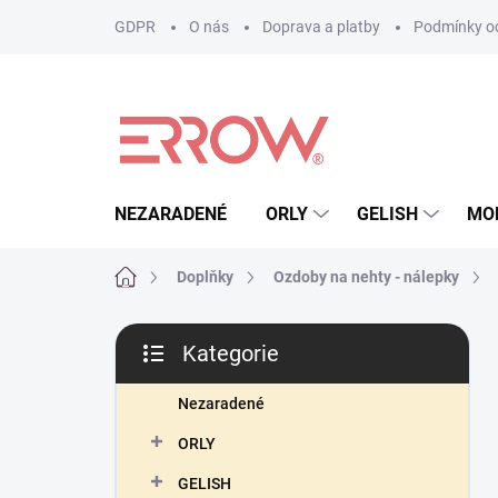
Přejít
GDPR
O nás
Doprava a platby
Podmínky oc
na
obsah
NEZARADENÉ
ORLY
GELISH
MO
Domů
Doplňky
Ozdoby na nehty - nálepky
P
Kategorie
o
Přeskočit
s
kategorie
t
Nezaradené
r
ORLY
a
n
GELISH