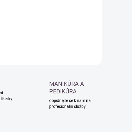
:
−
+
Přidat do košíku
ILNÍ INFORMACE
ZEPTAT SE
HLÍDAT
MANIKÚRA A
PEDIKÚRA
ní
dikérky
objednejte se k nám na
profesionální služby