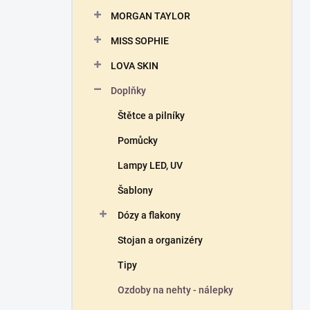
n
MORGAN TAYLOR
í
p
MISS SOPHIE
a
n
LOVA SKIN
e
Doplňky
l
Štětce a pilníky
Pomůcky
Lampy LED, UV
Šablony
Dózy a flakony
Stojan a organizéry
Tipy
Ozdoby na nehty - nálepky