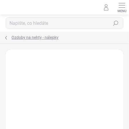
Přejít
na
obsah
Hledat
Ozdoby na nehty - nálepky
Neohodnoceno
Podrobnosti hodnocení