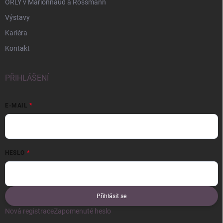
ORLY v Marionnaud a Rossmann
Výstavy
Kariéra
Kontakt
PŘIHLÁŠENÍ
E-MAIL
HESLO
Přihlásit se
Nová registrace
Zapomenuté heslo