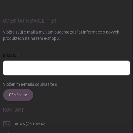
ODEBÍRAT NEWSLETTER
Vložte svůj e-mail a my vám budeme zasílat informace o nových
produktech na našem e-shopu.
E-MAIL
Vložením e-mailu souhlasíte s
podmínkami ochrany osobních údajů
Přihlásit se
KONTAKT
errow
@
errow.cz