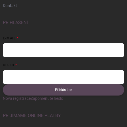
Kontakt
PŘIHLÁŠENÍ
E-MAIL
HESLO
Přihlásit se
Nová registrace
Zapomenuté heslo
PŘIJÍMÁME ONLINE PLATBY