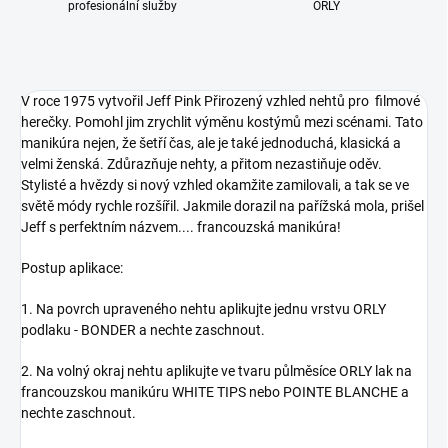
profesionální služby
ORLY
V roce 1975 vytvořil Jeff Pink Přirozený vzhled nehtů pro filmové
herečky. Pomohl jim zrychlit výměnu kostýmů mezi scénami. Tato
manikúra nejen, že šetří čas, ale je také jednoduchá, klasická a
velmi ženská. Zdůrazňuje nehty, a přitom nezastiňuje oděv.
Stylisté a hvězdy si nový vzhled okamžite zamilovali, a tak se ve
světě módy rychle rozšířil. Jakmile dorazil na pařížská mola, prišel
Jeff s perfektním názvem.... francouzská manikúra!
Postup aplikace:
1. Na povrch upraveného nehtu aplikujte jednu vrstvu ORLY
podlaku - BONDER a nechte zaschnout.
2. Na volný okraj nehtu aplikujte ve tvaru půlměsíce ORLY lak na
francouzskou manikúru WHITE TIPS nebo POINTE BLANCHE a
nechte zaschnout.