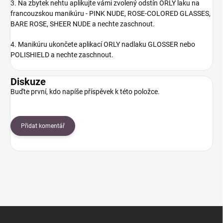
3. Na zbytek nehtu aplikujte vámi zvolený odstín ORLY laku na
francouzskou manikúru - PINK NUDE, ROSE-COLORED GLASSES,
BARE ROSE, SHEER NUDE a nechte zaschnout.
4. Manikúru ukončete aplikací ORLY nadlaku GLOSSER nebo
POLISHIELD a nechte zaschnout.
Diskuze
Buďte první, kdo napíše příspěvek k této položce.
Přidat komentář
Z
á