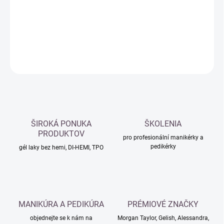
−
+
Přidat do košíku
DETAILNÍ INFORMACE
ZEPTAT SE
HLÍDAT
ŠIROKÁ PONUKA
ŠKOLENIA
PRODUKTOV
pro profesionální manikérky a
pedikérky
gél laky bez hemi, DI-HEMI, TPO
MANIKÚRA A PEDIKÚRA
PRÉMIOVÉ ZNAČKY
objednejte se k nám na
Morgan Taylor, Gelish, Alessandra,