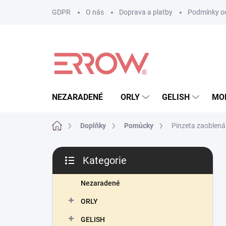
Přejít
GDPR
O nás
Doprava a platby
Podmínky oc
na
obsah
NEZARADENÉ
ORLY
GELISH
MO
Domů
Doplňky
Pomůcky
Pinzeta zaoblená
P
Kategorie
o
Přeskočit
s
kategorie
t
Nezaradené
r
ORLY
a
n
GELISH