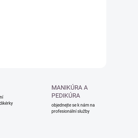
:
−
+
Přidat do košíku
ILNÍ INFORMACE
ZEPTAT SE
HLÍDAT
MANIKÚRA A
PEDIKÚRA
ní
dikérky
objednejte se k nám na
profesionální služby