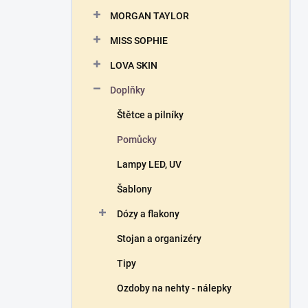
n
MORGAN TAYLOR
í
p
MISS SOPHIE
a
n
LOVA SKIN
e
Doplňky
l
Štětce a pilníky
Pomůcky
Lampy LED, UV
Šablony
Dózy a flakony
Stojan a organizéry
Tipy
Ozdoby na nehty - nálepky