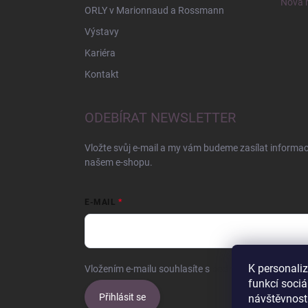
Nová r
ORLY v Marionnaud a Rossmann
Výstavy
Kariéra
Kontakt
ODEBÍRAT NEWSLETTER
Vložte svůj e-mail a my vám budeme zasílat informa
našem e-shopu.
E-MAIL
K personali
Vložením e-mailu souhlasíte s
podmínkami ochrany o
funkcí sociá
Přihlásit se
návštěvnost