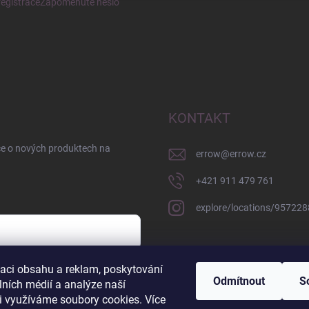
egistrace
Zapomenuté heslo
KONTAKT
ce o nových produktech na
errow
@
errow.cz
+421 911 479 761
explore/locations/95722
zaci obsahu a reklam, poskytování
sobních údajů
Odmítnout
S
lních médií a analýze naší
i využíváme soubory cookies. Více