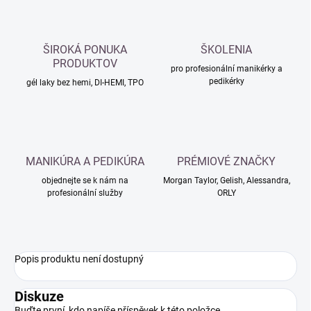
ŠIROKÁ PONUKA
ŠKOLENIA
PRODUKTOV
pro profesionální manikérky a
pedikérky
gél laky bez hemi, DI-HEMI, TPO
MANIKÚRA A PEDIKÚRA
PRÉMIOVÉ ZNAČKY
objednejte se k nám na
Morgan Taylor, Gelish, Alessandra,
profesionální služby
ORLY
Popis produktu není dostupný
Diskuze
Buďte první, kdo napíše příspěvek k této položce.