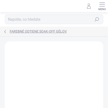
Přejít
na
obsah
Hledat
FAREBNÉ ODTIENE SOAK-OFF GÉLOV
Neohodnoceno
Podrobnosti hodnocení