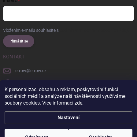
E-MAIL
Vložením e-mailu souhlasíte s
podmínkami ochrany osobních údajů
Přihlásit se
KONTAKT
errow
@
errow.cz
+421 911 479 761
K personalizaci obsahu a reklam, poskytování funkcí
explore/locations/957228892/
sociálních médií a analýze naší návštěvnosti využíváme
soubory cookies. Více informací
zde
.
Nastavení
Copyright 2026
ERROW
. Všechna práva vyhrazena.
Upravit nastavení
cookies