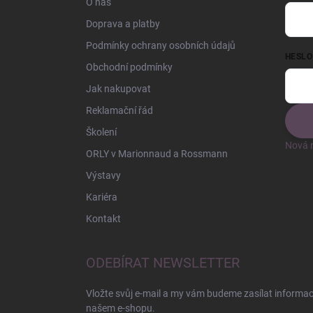
O nás
Doprava a platby
Podmínky ochrany osobních údajů
HESLO
Obchodní podmínky
Jak nakupovat
Reklamační řád
Školení
Nová r
ORLY v Marionnaud a Rossmann
Výstavy
Kariéra
Kontakt
ODEBÍRAT NEWSLETTER
Vložte svůj e-mail a my vám budeme zasílat informa
našem e-shopu.