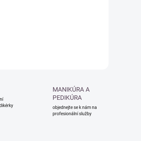
:
−
+
Přidat do košíku
ILNÍ INFORMACE
ZEPTAT SE
HLÍDAT
MANIKÚRA A
PEDIKÚRA
ní
dikérky
objednejte se k nám na
profesionální služby