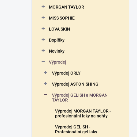
n
MORGAN TAYLOR
í
p
MISS SOPHIE
a
n
LOVA SKIN
e
Doplňky
l
Novinky
Výprodej
Výprodej ORLY
Výprodej ASTONISHING
Výprodej GELISH a MORGAN
TAYLOR
Výprodej MORGAN TAYLOR -
profesionální laky na nehty
Výprodej GELISH -
Profesionální gel laky