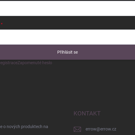
Přihlásit se
egistrace
Zapomenuté heslo
KONTAKT
ce o nových produktech na
errow
@
errow.cz