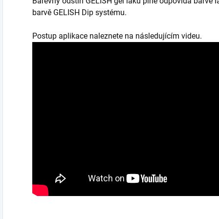
Barevný odstín GELISH gel laku plně odpovídá barvě l
barvě GELISH Dip systému.
Postup aplikace naleznete na následujícím videu.