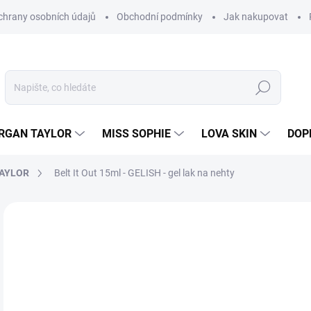
hrany osobních údajů
Obchodní podmínky
Jak nakupovat
Hledat
RGAN TAYLOR
MISS SOPHIE
LOVA SKIN
DOP
TAYLOR
Belt It Out 15ml - GELISH - gel lak na nehty
Neohodnoceno
Podrobnosti hodnocení
8
205
Měr
MO