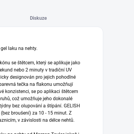
Diskuze
gel laku na nehty.
kónu se štětcem, který se aplikuje jako
sekund nebo 2 minuty v tradiční UV
micky designován pro jejich pohodlné
 barevná tečka na flakonu umožňují
vé konzistenci, se po aplikaci štětcem
 pruhů, což umožňuje jeho dokonalé
 týdny bez olupování a štípání. GELISH
(bez broušení) za 10 - 15 minut. Z
znicím, v závislosti na délce nehtů.