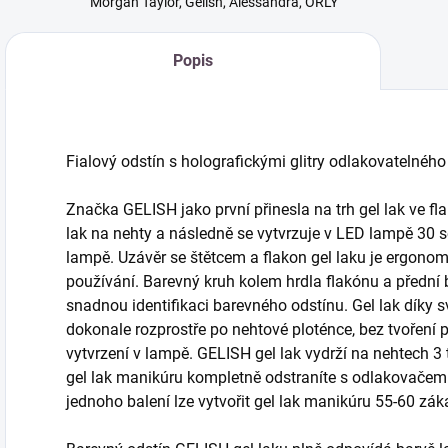
Morgan Taylor, Gelish, Alessandra, ORLY
Popis
Fialový odstín s holografickými glitry odlakovatelného 
Značka GELISH jako první přinesla na trh gel lak ve fla
lak na nehty a následně se vytvrzuje v LED lampě 30 
lampě. Uzávěr se štětcem a flakon gel laku je ergono
používání. Barevný kruh kolem hrdla flakónu a přední
snadnou identifikaci barevného odstínu. Gel lak díky s
dokonale rozprostře po nehtové ploténce, bez tvoření
vytvrzení v lampě. GELISH gel lak vydrží na nehtech 3
gel lak manikúru kompletně odstraníte s odlakovačem 
jednoho balení lze vytvořit gel lak manikúru 55-60 záka