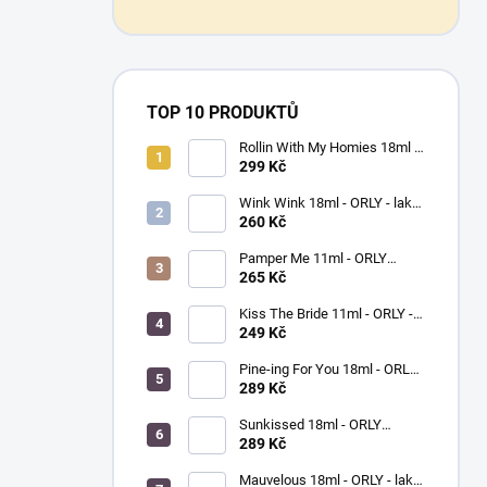
TOP 10 PRODUKTŮ
Rollin With My Homies 18ml -
ORLY - lak na nehty
299 Kč
Wink Wink 18ml - ORLY - lak
na nehty
260 Kč
Pamper Me 11ml - ORLY
BREATHABLE - ošetřující lak
265 Kč
na nehty
Kiss The Bride 11ml - ORLY -
lak na nehty
249 Kč
Pine-ing For You 18ml - ORLY
BREATHABLE - ošetřující
289 Kč
barevný lak na nehty
Sunkissed 18ml - ORLY
BREATHABLE - ošetřující
289 Kč
barevný lak na nehty
Mauvelous 18ml - ORLY - lak