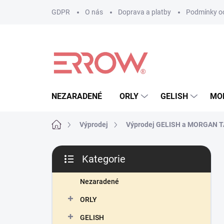
Přejít
GDPR
O nás
Doprava a platby
Podmínky oc
na
obsah
NEZARADENÉ
ORLY
GELISH
MO
Domů
Výprodej
Výprodej GELISH a MORGAN 
P
Kategorie
o
Přeskočit
s
kategorie
t
Nezaradené
r
ORLY
a
n
GELISH