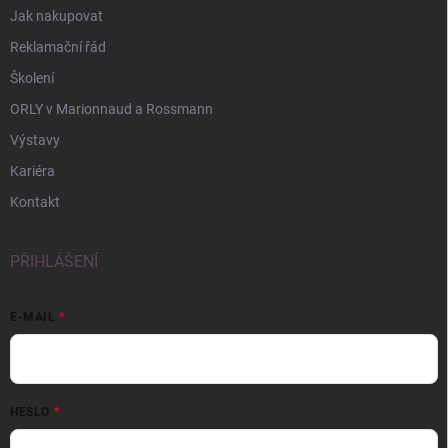
Jak nakupovat
Reklamační řád
Školení
ORLY v Marionnaud a Rossmann
Výstavy
Kariéra
Kontakt
PŘIHLÁŠENÍ
E-MAIL
HESLO