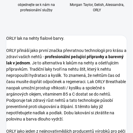
objednejte se k nám na
Morgan Taylor, Gelish, Alessandra,
profesionální služby
ORLY
ORLY lak na nehty fialové barvy.
ORLY přináší jako první značka převratnou technologii pro krásu a
zdraví vašich nehtů -
profesionální pečující přípravky a barevný
lak v jednom
. Je to alternativa k lakům na nehty a ošetřujícím
přípravkům. Tradiční laky tvoří na nehtu štít, který k nehtu
nepropouští hydrataci a kyslík. To znamená, že nehtům čas od
času musíte dopřát odpočinek a regeneraci. Lak ORLY Breathable
naopak umožní prostup vlhkosti / kyslíku a společně s
argánových olejem, vitaminem B5 a C dostat se do nehtů.
Podporuje tak zdravý růst nehtů a tato technologie působí
preventívně proti olupování a štípání. S těmito laky již
nepotřebujete nadlak a podlak. Dobu lakování si zkrátíte na
polovinu a barva dlouho vydrží.
ORLY jako jeden z nejinovativnějších producentů výrobků pro péči