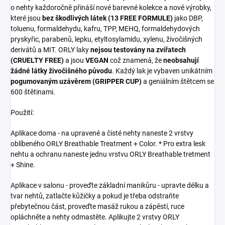
o nehty každoročně přináší nové barevné kolekce a nové výrobky,
které jsou
bez škodlivých látek (13 FREE FORMULE)
jako DBP,
toluenu, formaldehydu, kafru, TPP, MEHQ, formaldehydových
pryskyřic, parabenů, lepku, etyltosylamidu, xylenu, živočišných
derivátů a MIT. ORLY laky
nejsou testovány na zvířatech
(CRUELTY FREE)
a jsou
VEGAN
což znamená, že
neobsahují
žádné látky živočišného původu
. Každý lak je vybaven unikátním
pogumovaným uzávěrem (GRIPPER CUP)
a geniálním štětcem se
600 štětinami.
Použití:
Aplikace doma - na upravené a čisté nehty naneste 2 vrstvy
oblíbeného ORLY Breathable Treatment + Color. * Pro extra lesk
nehtu a ochranu naneste jednu vrstvu ORLY Breathable tretment
+ Shine.
Aplikace v salonu - proveďte základní manikůru - upravte délku a
tvar nehtů, zatlačte kůžičky a pokud je třeba odstraňte
přebytečnou část, proveďte masáž rukou a zápěstí, ruce
opláchněte a nehty odmastěte. Aplikujte 2 vrstvy ORLY