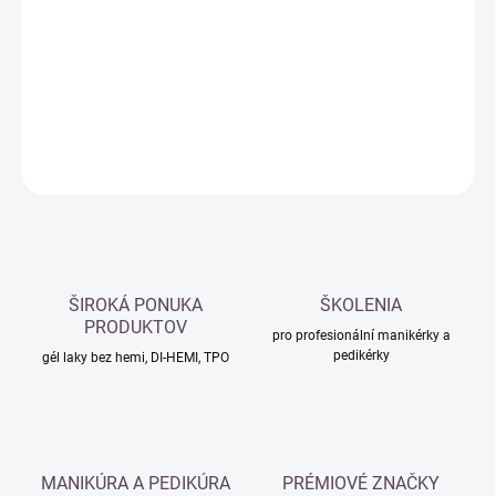
cena:
−
+
Přidat do košíku
DETAILNÍ INFORMACE
ZEPTAT SE
HLÍDAT
ŠIROKÁ PONUKA
ŠKOLENIA
PRODUKTOV
pro profesionální manikérky a
pedikérky
gél laky bez hemi, DI-HEMI, TPO
MANIKÚRA A PEDIKÚRA
PRÉMIOVÉ ZNAČKY